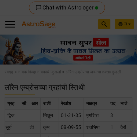
Chat with Astrologer
chat_bubble_outline
search
म
language
Previous
Nex
»
»
स्वगृह
नायक किव्हा नायकांची कुंडली
लॉरेन एम्ब्रोसचा जन्माचा तक्ता/कुंडली
लॉरेन एम्ब्रोसच्या ग्रहांची स्तिथी
ग्रह
सी
आर
राशी
रेखांश
नक्षत्र
पद
नाते
द्विज
मिथुन
01-31-35
मृगशिरा
3
सूर्य
डी
कुंभ
08-09-55
शतभिषा
1
वैरी