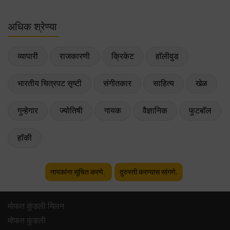
अधिक श्रेण्या
व्यापारी
राजकारणी
क्रिकेट
हॉलीवुड
भारतीय चित्रपट सृष्टी
संगीतकार
साहित्य
खेळ
गुन्हेगार
ज्योतिषी
गायक
वैज्ञानिक
फुटबॉल
हॉकी
नायकांना सूचित करणे.
दुरुस्ती करण्यास सांगणे.
मोफत कुंडली मिलन
मोफत कुंडली