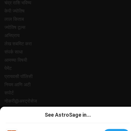
चंद्र राशि भविष्य
केपी ज्योतिष
लाल किताब
ज्योतिष टूल्स
अभिप्राय
लेख सबमिट करा
संपर्क साधा
आमच्या विषयी
पेमेंट
प्रायवसी पॉलिसी
नियम आणि अटी
सपोर्ट
नोकरी@अस्ट्रोसेज
All copyrights reserved 2025
AstroSage.com
.
See AstroSage in...