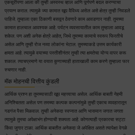
एकसूरीपणा आला की तुम्ही अस्वस्थ व्हाल आणि पूर्णपणे बदल करण्याचा
प्रयत्न कराल. त्यामुळे ज्या कामात खूप वैविध्य असेल असे क्षेत्र तुम्ही निवडले
पाहिजे. तुम्हाला एका ठिकाणी बसवून ठेवणारे काम आवडणार नाही. तुमच्या
कामात हालचाल आवश्यक आहे. पर्यटन व्यवसायातील काम तुम्हाला आवडू
शकेल. पण अशी अनेक क्षेत्रे आहेत, जिथे तुमच्या कामाचे स्वरूप फिरतीचे
असेल आणि तुम्ही रोज नव्या लोकांना भेटाल. तुमच्याकडे उत्तम कार्यकारी
क्षमता आहे. त्यामुळे वयाच्या पस्तीशीनंतर तुम्ही त्या क्षमतेचा योग्य वापर करू
शकाल. त्याचप्रमाणे या वयात कुणाच्याही हाताखाली काम करणे तुम्हाला फार
रुचणार नाही.
मॅक मोहनची वित्तीय कुंडली
आर्थिक प्रश्न हा तुमच्यासाठी खूप महत्त्वाचा असेल. आर्थिक बाबती नेहमी
अनिश्चितता असेल पण तमच्या कल्पक कल्पनांमुळे तुम्ही एकाच व्यवहारातून
गडगंज पैसा मिळवाल. तुम्ही अनेकदा स्वप्नात आणि भासमान जगात जगता
त्यामुळे तुमचा अपेक्षाभंग होण्याची शक्यता आहे. कोणत्याही प्रकारचा सट्टा
किंवा जुगार टाळा. आर्थिक बाबतीत अनेकदा जे अपेक्षित असते त्यापेक्षा वेगळे