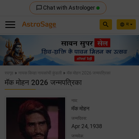
Chat with Astrologer
chat_bubble_outline
search
म
language
Previous
Nex
»
»
स्वगृह
नायक किव्हा नायकांची कुंडली
मॅक मोहन 2026 जन्मपत्रिका
मॅक मोहन 2026 जन्मपत्रिका
नाव:
मॅक मोहन
जन्मदिवस:
Apr 24, 1938
जन्मवेळ: