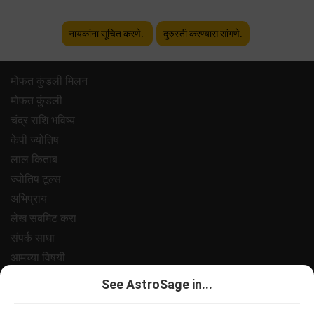
नायकांना सूचित करणे.
दुरुस्ती करण्यास सांगणे.
मोफत कुंडली मिलन
मोफत कुंडली
चंद्र राशि भविष्य
केपी ज्योतिष
लाल किताब
ज्योतिष टूल्स
अभिप्राय
लेख सबमिट करा
संपर्क साधा
आमच्या विषयी
पेमेंट
See AstroSage in...
प्रायवसी पॉलिसी