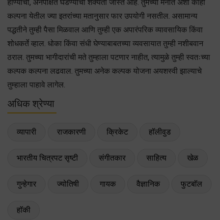
होण्याची, अनपेक्षित घडण्याची शक्यता जास्त आहे. तुमच्या मनात अशा काही
कल्पना येतील ज्या इतरांच्या मतानुसार फार उपयोगी नसतील. असामान्य
पद्धतीने तुम्ही पैसा मिळवाल आणि तुम्ही एक अपारंपरिक व्यावसायिक किंवा
शोधकर्ते व्हाल. धोका किंवा संधी घेण्याबाबतच्या व्यवसायात तुम्ही नशीबवान
ठराल. तुमच्या भागीदारांची मते तुम्हाला पटणार नाहीत, त्यामुळे तुम्ही स्वतःच्या
कल्पक कल्पना लढवाल. तुमच्या अनेक कल्पक योजना अयशस्वी झाल्याचे
तुम्हाला पाहावे लागेल.
अधिक श्रेण्या
व्यापारी
राजकारणी
क्रिकेट
हॉलीवुड
भारतीय चित्रपट सृष्टी
संगीतकार
साहित्य
खेळ
गुन्हेगार
ज्योतिषी
गायक
वैज्ञानिक
फुटबॉल
हॉकी