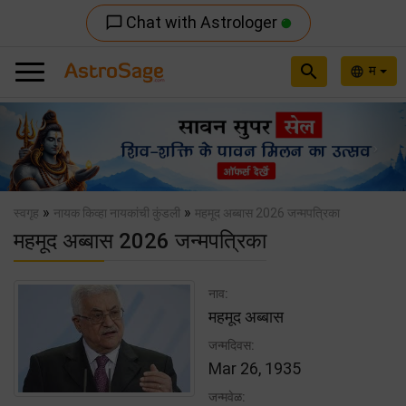
Chat with Astrologer
chat_bubble_outline
search
म
language
Previous
Nex
»
»
स्वगृह
नायक किव्हा नायकांची कुंडली
महमूद अब्बास 2026 जन्मपत्रिका
महमूद अब्बास 2026 जन्मपत्रिका
नाव:
महमूद अब्बास
जन्मदिवस:
Mar 26, 1935
जन्मवेळ: