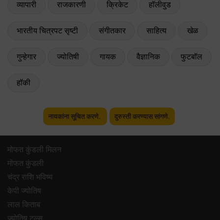
व्यापारी
राजकारणी
क्रिकेट
हॉलीवुड
भारतीय चित्रपट सृष्टी
संगीतकार
साहित्य
खेळ
गुन्हेगार
ज्योतिषी
गायक
वैज्ञानिक
फुटबॉल
हॉकी
नायकांना सूचित करणे.
दुरुस्ती करण्यास सांगणे.
मोफत कुंडली मिलन
मोफत कुंडली
चंद्र राशि भविष्य
केपी ज्योतिष
लाल किताब
ज्योतिष टूल्स