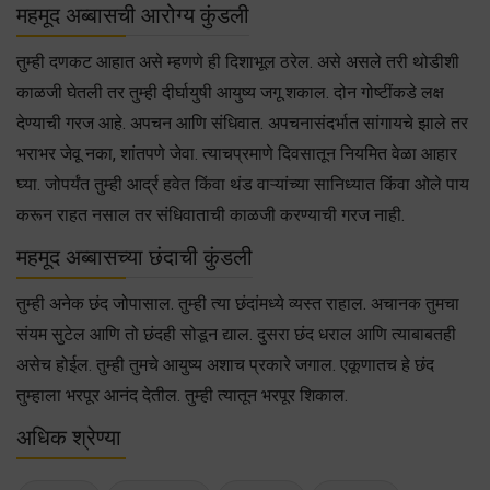
महमूद अब्बासची आरोग्य कुंडली
तुम्ही दणकट आहात असे म्हणणे ही दिशाभूल ठरेल. असे असले तरी थोडीशी
काळजी घेतली तर तुम्ही दीर्घायुषी आयुष्य जगू शकाल. दोन गोष्टींकडे लक्ष
देण्याची गरज आहे. अपचन आणि संधिवात. अपचनासंदर्भात सांगायचे झाले तर
भराभर जेवू नका, शांतपणे जेवा. त्याचप्रमाणे दिवसातून नियमित वेळा आहार
घ्या. जोपर्यंत तुम्ही आर्द्र हवेत किंवा थंड वाऱ्यांच्या सानिध्यात किंवा ओले पाय
करून राहत नसाल तर संधिवाताची काळजी करण्याची गरज नाही.
महमूद अब्बासच्या छंदाची कुंडली
तुम्ही अनेक छंद जोपासाल. तुम्ही त्या छंदांमध्ये व्यस्त राहाल. अचानक तुमचा
संयम सुटेल आणि तो छंदही सोडून द्याल. दुसरा छंद धराल आणि त्याबाबतही
असेच होईल. तुम्ही तुमचे आयुष्य अशाच प्रकारे जगाल. एकूणातच हे छंद
तुम्हाला भरपूर आनंद देतील. तुम्ही त्यातून भरपूर शिकाल.
अधिक श्रेण्या