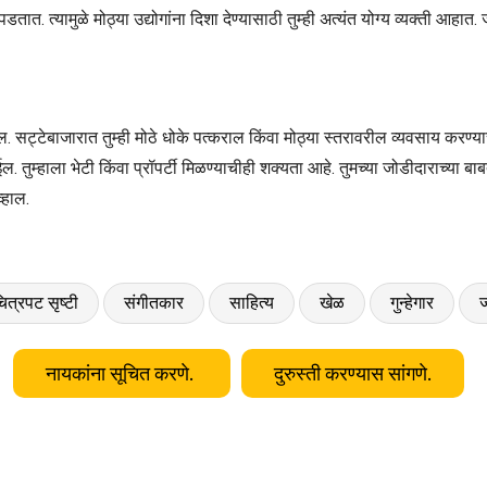
त. त्यामुळे मोठ्या उद्योगांना दिशा देण्यासाठी तुम्ही अत्यंत योग्य व्यक्ती आहात.
्टेबाजारात तुम्ही मोठे धोके पत्कराल किंवा मोठ्या स्तरावरील व्यवसाय करण्याचा
ईल. तुम्हाला भेटी किंवा प्रॉपर्टी मिळण्याचीही शक्यता आहे. तुमच्या जोडीदाराच्या ब
्हाल.
ित्रपट सृष्टी
संगीतकार
साहित्य
खेळ
गुन्हेगार
ज
नायकांना सूचित करणे.
दुरुस्ती करण्यास सांगणे.