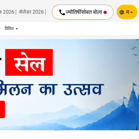
call
ज्योतिषींसोबत बोला
म
ळ 2026
कॅलेंडर 2026
language
विविध
Next