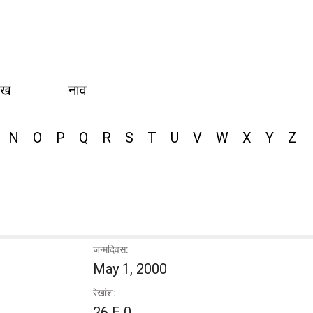
ीख
नाव
N
O
P
Q
R
S
T
U
V
W
X
Y
Z
जन्मदिवस:
May 1, 2000
रेखांश:
26 E 0