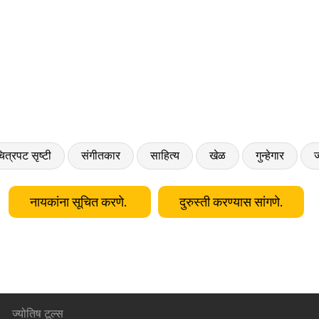
ित्रपट सृष्टी
संगीतकार
साहित्य
खेळ
गुन्हेगार
ज
नायकांना सूचित करणे.
दुरुस्ती करण्यास सांगणे.
ज्योतिष टूल्स