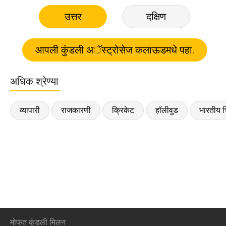
उत्तर
दक्षिण
अधिक श्रेण्या
व्यापारी
राजकारणी
क्रिकेट
हॉलीवुड
भारतीय च
मोफत कुंडली मिलन