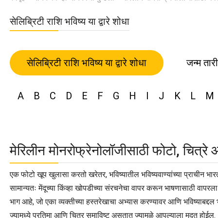
सेलिब्रिटी राशि भविष्य या द्वारे शोधा
सेलिब्रिटी राशि भविष्य या द्वारे शोधा
जन्म तार
A
B
C
D
E
F
G
H
I
J
K
L
M
मेरिलीन मोनरोफ्रेनोलॉजीसाठी फोटो, चित्रे 
एक फोटो खूप खुलासा करतो खरेतर, भविष्यातील भविष्यवाण्यांच्या प्राचीन भार
सामान्यतः मेंदूच्या किंव्हा खोपडीच्या संरचनेचा वापर करून भाषणासाठी वापरल
भाग आहे, जो एका व्यक्तीच्या हस्तरेखाचा अभ्यास करण्यावर आणि भविष्याबद्दल 
ज्यामध्ये प्रतिमा आणि चित्र समाविष्ट असतात ज्यामुळे आपल्याला मदत होईल.