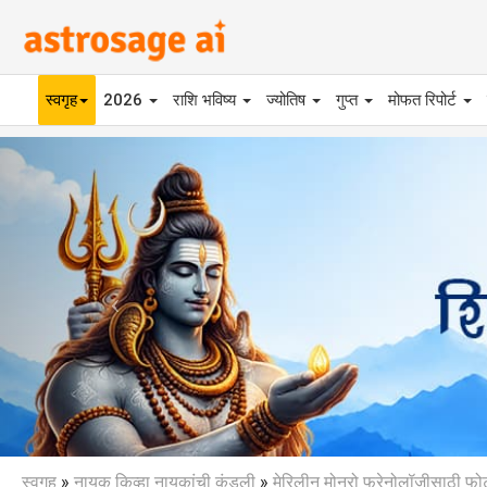
स्वगृह
2026
राशि भविष्य
ज्योतिष
गुप्त
मोफत रिपोर्ट
Previous
स्वगृह
»
नायक किव्हा नायकांची कुंडली
»
मेरिलीन मोनरो फ्रेनोलॉजीसाठी फोट