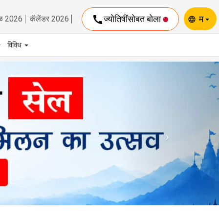
call
ज्योतिषींसोबत बोला
म
ळ 2026
कॅलेंडर 2026
language
विविध
Next