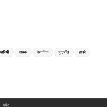
्योतिषी
गायक
वैज्ञानिक
फुटबॉल
हॉकी
पेमेंट