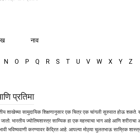
ीख
नाव
N
O
P
Q
R
S
T
U
V
W
X
Y
Z
आणि प्रतिमा
तीय शाखेच्या सामुदायिक शिक्षणानुसार एक चित्र एक चांगली सुरुवात होऊ शकते. स
ा जातो. भारतीय ज्योतिषशास्त्र साम्यिक हा एक महत्त्वाचा भाग आहे आणि शरीराचा अ
भावी भविष्यवाणी करण्यावर केंद्रित आहे. आपल्या मोठ्या चुलतभाऊ साम्रिक शास्त्र