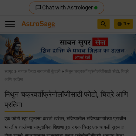
Chat with Astrologer
chat_bubble_outline
search
म
language
Previous
Nex
»
»
स्वगृह
नायक किव्हा नायकांची कुंडली
मिथुन चक्रवर्ती फ्रेनोलॉजीसाठी फोटो, चित्रे
आणि प्रतिमा
मिथुन चक्रवर्तीफ्रेनोलॉजीसाठी फोटो, चित्रे आणि
प्रतिमा
एक फोटो खूप खुलासा करतो खरेतर, भविष्यातील भविष्यवाण्यांच्या प्राचीन
भारतीय शाखेच्या सामुदायिक शिक्षणानुसार एक चित्र एक चांगली सुरुवात
होऊ शकते. साम्यशास्त्र शास्त्राचा मूळत: फ्रेनोलॉजीमध्ये अनुवाद केला