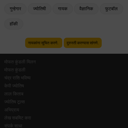
गुन्हेगार
ज्योतिषी
गायक
वैज्ञानिक
फुटबॉल
हॉकी
नायकांना सूचित करणे.
दुरुस्ती करण्यास सांगणे.
मोफत कुंडली मिलन
मोफत कुंडली
चंद्र राशि भविष्य
केपी ज्योतिष
लाल किताब
ज्योतिष टूल्स
अभिप्राय
लेख सबमिट करा
संपर्क साधा