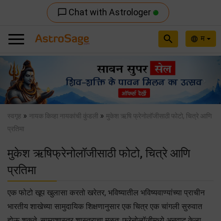
Chat with Astrologer
chat_bubble_outline
search
म
language
Previous
Nex
»
»
स्वगृह
नायक किव्हा नायकांची कुंडली
मुकेश ऋषि फ्रेनोलॉजीसाठी फोटो, चित्रे आणि
प्रतिमा
मुकेश ऋषिफ्रेनोलॉजीसाठी फोटो, चित्रे आणि
प्रतिमा
एक फोटो खूप खुलासा करतो खरेतर, भविष्यातील भविष्यवाण्यांच्या प्राचीन
भारतीय शाखेच्या सामुदायिक शिक्षणानुसार एक चित्र एक चांगली सुरुवात
होऊ शकते. साम्यशास्त्र शास्त्राचा मूळत: फ्रेनोलॉजीमध्ये अनुवाद केला