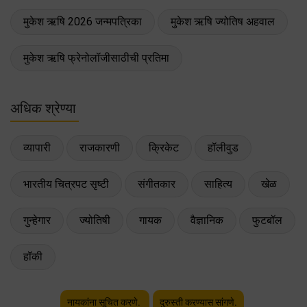
मुकेश ऋषि 2026 जन्मपत्रिका
मुकेश ऋषि ज्योतिष अहवाल
मुकेश ऋषि फ्रेनोलॉजीसाठीची प्रतिमा
अधिक श्रेण्या
व्यापारी
राजकारणी
क्रिकेट
हॉलीवुड
भारतीय चित्रपट सृष्टी
संगीतकार
साहित्य
खेळ
गुन्हेगार
ज्योतिषी
गायक
वैज्ञानिक
फुटबॉल
हॉकी
नायकांना सूचित करणे.
दुरुस्ती करण्यास सांगणे.