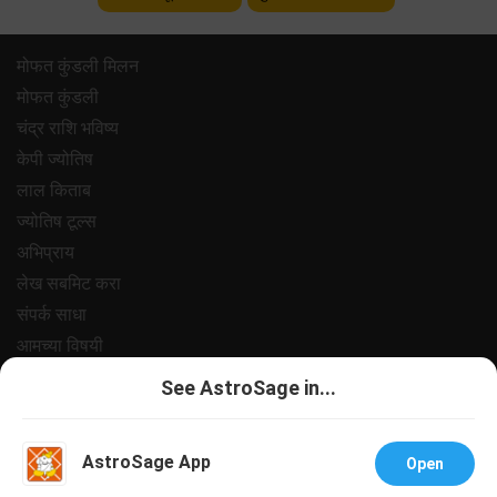
मोफत कुंडली मिलन
मोफत कुंडली
चंद्र राशि भविष्य
केपी ज्योतिष
लाल किताब
ज्योतिष टूल्स
अभिप्राय
लेख सबमिट करा
संपर्क साधा
आमच्या विषयी
पेमेंट
See AstroSage in...
प्रायवसी पॉलिसी
नियम आणि अटी
AstroSage App
Open
सपोर्ट