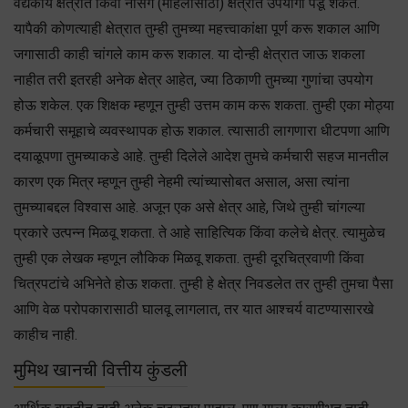
वैद्यकीय क्षेत्रात किंवा नर्सिंग (महिलांसाठी) क्षेत्रात उपयोगी पडू शकते.
यापैकी कोणत्याही क्षेत्रात तुम्ही तुमच्या महत्त्वाकांक्षा पूर्ण करू शकाल आणि
जगासाठी काही चांगले काम करू शकाल. या दोन्ही क्षेत्रात जाऊ शकला
नाहीत तरी इतरही अनेक क्षेत्र आहेत, ज्या ठिकाणी तुमच्या गुणांचा उपयोग
होऊ शकेल. एक शिक्षक म्हणून तुम्ही उत्तम काम करू शकता. तुम्ही एका मोठ्या
कर्मचारी समूहाचे व्यवस्थापक होऊ शकाल. त्यासाठी लागणारा धीटपणा आणि
दयाळूपणा तुमच्याकडे आहे. तुम्ही दिलेले आदेश तुमचे कर्मचारी सहज मानतील
कारण एक मित्र म्हणून तुम्ही नेहमी त्यांच्यासोबत असाल, असा त्यांना
तुमच्याबद्दल विश्वास आहे. अजून एक असे क्षेत्र आहे, जिथे तुम्ही चांगल्या
प्रकारे उत्पन्न मिळवू शकता. ते आहे साहित्यिक किंवा कलेचे क्षेत्र. त्यामुळेच
तुम्ही एक लेखक म्हणून लौकिक मिळवू शकता. तुम्ही दूरचित्रवाणी किंवा
चित्रपटांचे अभिनेते होऊ शकता. तुम्ही हे क्षेत्र निवडलेत तर तुम्ही तुमचा पैसा
आणि वेळ परोपकारासाठी घालवू लागलात, तर यात आश्चर्य वाटण्यासारखे
काहीच नाही.
मुमिथ खानची वित्तीय कुंडली