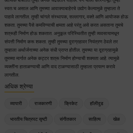
आर्थिक बाबतीत तुम्ही अनेक चढउतार पाहाल. पण याला कारणीभूत तुम्ही
स्वतःच असाल आणि तुमच्या आवाक्याबाहेरचे उद्योग केल्यामुळे तुम्हाला ते
पाहावे लागतील. तुम्ही चांगले संस्थापक, सल्लागार, वक्ते आणि आयोजक होऊ
शकता. तुमच्या पैसे कमविण्याची क्षमता आहे परंतु असे करत असताना तुमचे
शत्रूही निर्माण होऊ शकतात. अनुकूल परिस्थितीत तुम्ही व्यवसायामधून
संपत्ती निर्माण करू शकता. तुम्ही तुमच्या दुराग्रहावर नियंत्रण ठेवले तर
तुम्हाला अर्थार्जनाच्या अनेक संधी प्राप्त होतील. तुमच्या या दूराग्रहामुळे
तुमच्या मार्गात अनेक कट्टर शत्रू निर्माण होण्याची शक्यता आहे. त्यामुळे
व्यक्तींना हाताळण्याची आणि वाद टाळण्यासाठी तुम्हाला प्रयत्न करावे
लागतील.
अधिक श्रेण्या
व्यापारी
राजकारणी
क्रिकेट
हॉलीवुड
भारतीय चित्रपट सृष्टी
संगीतकार
साहित्य
खेळ