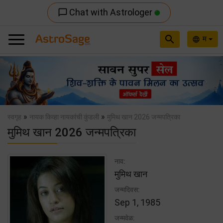
Chat with Astrologer
chat_bubble_outline
search
म
language
Previous
Nex
»
»
स्वगृह
नायक किव्हा नायकांची कुंडली
मुमिथ खान 2026 जन्मपत्रिका
मुमिथ खान 2026 जन्मपत्रिका
नाव:
मुमिथ खान
जन्मदिवस:
Sep 1, 1985
जन्मवेळ: