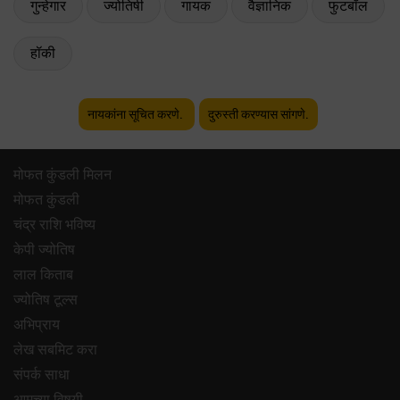
गुन्हेगार
ज्योतिषी
गायक
वैज्ञानिक
फुटबॉल
हॉकी
नायकांना सूचित करणे.
दुरुस्ती करण्यास सांगणे.
मोफत कुंडली मिलन
मोफत कुंडली
चंद्र राशि भविष्य
केपी ज्योतिष
लाल किताब
ज्योतिष टूल्स
अभिप्राय
लेख सबमिट करा
संपर्क साधा
आमच्या विषयी