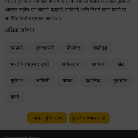
चांगला गुण आहे. ज्या खेळांमध्ये फार श्रम करावे लागतात, असे खेळ तुम्हाला
आवडत नाहीत. पण चालणे, वल्हवणे, मासेमारी आणि निसर्गभ्रमण करणे या
अॅक्टिव्हिटीज तुम्हाला आवडतात.
अधिक श्रेण्या
व्यापारी
राजकारणी
क्रिकेट
हॉलीवुड
भारतीय चित्रपट सृष्टी
संगीतकार
साहित्य
खेळ
गुन्हेगार
ज्योतिषी
गायक
वैज्ञानिक
फुटबॉल
हॉकी
नायकांना सूचित करणे.
दुरुस्ती करण्यास सांगणे.