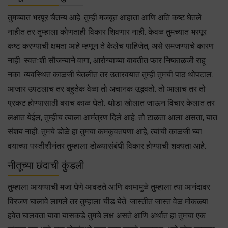
तुमच्यात भरपूर चैतन्य आहे. तुम्ही मजबूत आहाता आणि अति कष्ट घेतले
नाहीत तर तुम्हाला कोणताही विकार शिवणार नाही. केवळ तुमच्यात भरपूर
कष्ट करण्याची क्षमता आहे म्हणून ते केलेच पाहिजेत, असे समजण्याचे कारण
नाही. स्वतःशी सौजन्याने वागा, आरोग्याच्या बाबतीत फार निष्काळजी राहू
नका. व्यवस्थित काळजी घेतलीत तर उतारवयात तुम्ही तुमची पाठ थोपटाल.
आजार उपटलाच तर बहुतेक वेळा तो अचानक उद्भवतो. तो आलाच तर तो
प्रकट होण्यासाठी बराच काळ घेतो. थोडा खोलात जाऊन विचार केलात तर
लक्षात येईल, तुम्हीच त्याला आमंत्रण दिले आहे. तो टाळता आला असता, यात
संशय नाही. तुमचे डोळे हा तुमचा कमकुवतपणा आहे, त्यांची काळजी घ्या.
वयाच्या पस्तीशीनंतर तुम्हाला डोळ्यासंबंधी विकार होण्याची शक्यता आहे.
नीतूच्या छंदाची कुंडली
तुम्हाला आयष्याची मजा घेणे आवडते आणि कामामुळे तुम्हाला त्या आनंदावर
विरजण घालावे लागले तर तुम्हाला चीड येते. जास्तीत जास्त वेळ मोकळ्या
हवेत घालवता यावा यासकडे तुमचे लक्ष असते आणि अर्थात हा तुमचा एक