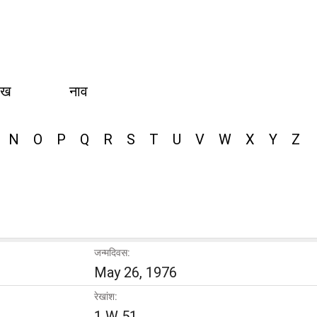
ीख
नाव
N
O
P
Q
R
S
T
U
V
W
X
Y
Z
जन्मदिवस:
May 26, 1976
रेखांश:
1 W 51