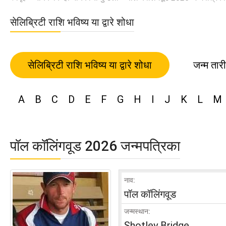
सेलिब्रिटी राशि भविष्य या द्वारे शोधा
सेलिब्रिटी राशि भविष्य या द्वारे शोधा
जन्म तार
A
B
C
D
E
F
G
H
I
J
K
L
M
पॉल कॉलिंगवूड 2026 जन्मपत्रिका
नाव:
पॉल कॉलिंगवूड
जन्मस्थान:
Shotley Bridge