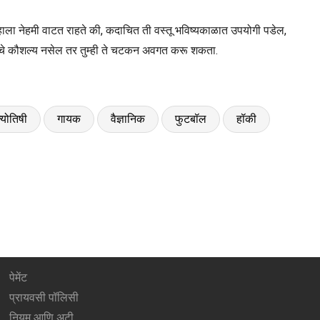
 तुम्हाला नेहमी वाटत राहते की, कदाचित ती वस्तू भविष्यकाळात उपयोगी पडेल,
ाठीचे कौशल्य नसेल तर तुम्ही ते चटकन अवगत करू शकता.
्योतिषी
गायक
वैज्ञानिक
फुटबॉल
हॉकी
पेमेंट
प्रायवसी पॉलिसी
नियम आणि अटी