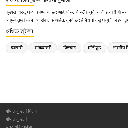
तुम्हाला वस्तू गोळा करण्याचा छंद आहे. पोस्टाचे स्टँप, जुनी नाणी इत्यादी गोळ
त्यामुळे तुम्ही जन्मतःच संकलक आहेत. तुमचे छंद हे मैदानी नसू घरगुती आह
अधिक श्रेण्या
व्यापारी
राजकारणी
क्रिकेट
हॉलीवुड
भारतीय च
मोफत कुंडली मिलन
मोफत कुंडली
चंद्र राशि भविष्य