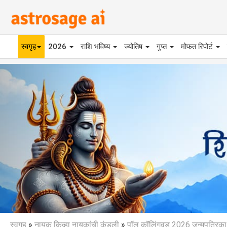
स्वगृह
2026
राशि भविष्य
ज्योतिष
गुप्त
मोफत रिपोर्ट
Previous
स्वगृह
»
नायक किव्हा नायकांची कुंडली
»
पॉल कॉलिंगवूड 2026 जन्मपत्रिका