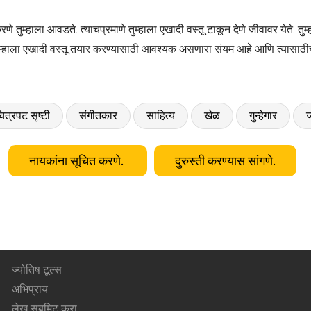
 करणे तुम्हाला आवडते. त्याचप्रमाणे तुम्हाला एखादी वस्तू टाकून देणे जीवावर येते.
ेत. तुम्हाला एखादी वस्तू तयार करण्यासाठी आवश्यक असणारा संयम आहे आणि त्यास
ित्रपट सृष्टी
संगीतकार
साहित्य
खेळ
गुन्हेगार
ज
नायकांना सूचित करणे.
दुरुस्ती करण्यास सांगणे.
ज्योतिष टूल्स
अभिप्राय
लेख सबमिट करा