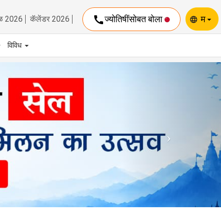
call
ज्योतिषींसोबत बोला
म
ळ 2026
कॅलेंडर 2026
language
विविध
Next