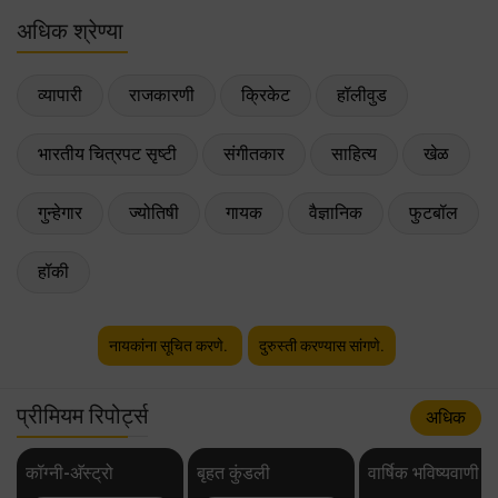
अधिक श्रेण्या
व्यापारी
राजकारणी
क्रिकेट
हॉलीवुड
भारतीय चित्रपट सृष्टी
संगीतकार
साहित्य
खेळ
गुन्हेगार
ज्योतिषी
गायक
वैज्ञानिक
फुटबॉल
हॉकी
नायकांना सूचित करणे.
दुरुस्ती करण्यास सांगणे.
प्रीमियम रिपोर्ट्स
अधिक
कॉग्नी-अ‍ॅस्ट्रो
बृहत कुंडली
वार्षिक भविष्यवाणी