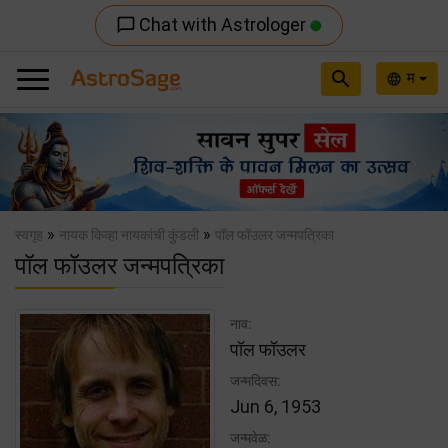
Chat with Astrologer
chat_bubble_outline
search
म
language
Previous
Nex
»
»
स्वगृह
नायक किव्हा नायकांची कुंडली
पॉल फॉउलर जन्मपत्रिका
पॉल फॉउलर जन्मपत्रिका
नाव:
पॉल फॉउलर
जन्मदिवस:
Jun 6, 1953
जन्मवेळ: