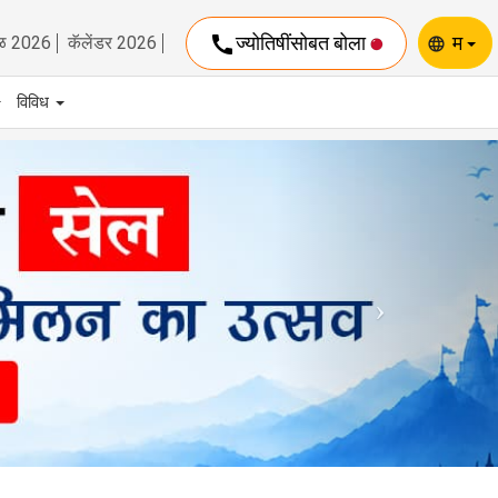
call
ज्योतिषींसोबत बोला
म
ळ 2026
कॅलेंडर 2026
language
विविध
Next