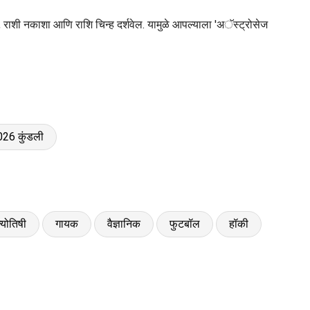
स, राशी नकाशा आणि राशि चिन्ह दर्शवेल. यामुळे आपल्याला 'अॅस्ट्रोसेज
026 कुंडली
्योतिषी
गायक
वैज्ञानिक
फुटबॉल
हॉकी