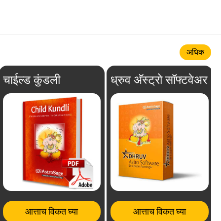
अधिक
चाईल्ड कुंडली
ध्रुव अ‍ॅस्ट्रो सॉफ्टवेअर
आत्ताच विकत घ्या
आत्ताच विकत घ्या