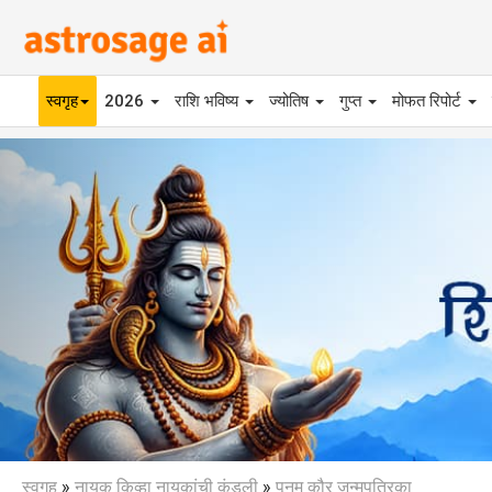
स्वगृह
2026
राशि भविष्य
ज्योतिष
गुप्त
मोफत रिपोर्ट
Previous
स्वगृह
»
नायक किव्हा नायकांची कुंडली
»
पूनम कौर जन्मपत्रिका