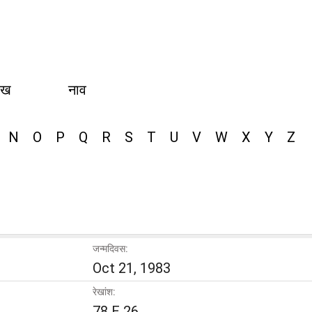
ीख
नाव
N
O
P
Q
R
S
T
U
V
W
X
Y
Z
जन्मदिवस:
Oct 21, 1983
रेखांश:
78 E 26