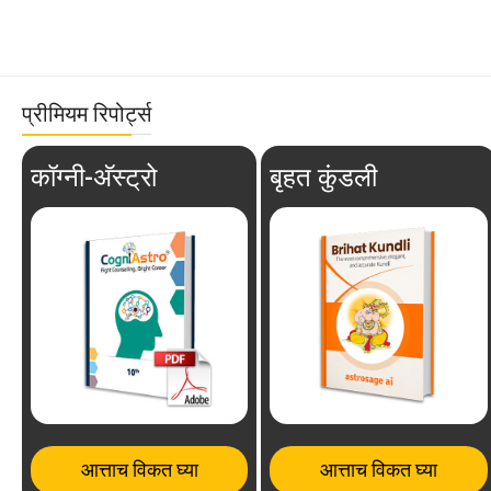
प्रीमियम रिपोर्ट्स
कॉग्नी-अ‍ॅस्ट्रो
बृहत कुंडली
आत्ताच विकत घ्या
आत्ताच विकत घ्या