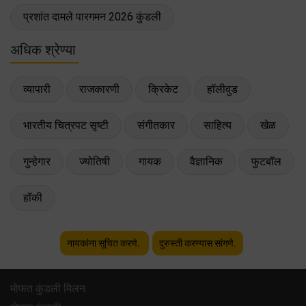
प्रशांत दामले पारगमन 2026 कुंडली
अधिक श्रेण्या
व्यापारी
राजकारणी
क्रिकेट
हॉलीवुड
भारतीय चित्रपट सृष्टी
संगीतकार
साहित्य
खेळ
गुन्हेगार
ज्योतिषी
गायक
वैज्ञानिक
फुटबॉल
हॉकी
नायकांना सूचित करणे.
दुरुस्ती करण्यास सांगणे.
मोफत कुंडली मिलन