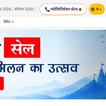
call
ज्योतिषींसोबत बोला
म
ळ 2026
कॅलेंडर 2026
language
विविध
Next