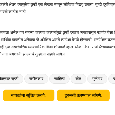
कलेचे क्षेत्र. त्यामुळेच तुम्ही एक लेखक म्हणून लौकिक मिळवू शकता. तुम्ही दूरचित्रव
सारखे काहीच नाही.
िश्चितता असेल पण तमच्या कल्पक कल्पनांमुळे तुम्ही एकाच व्यवहारातून गडगंज पैसा
 आर्थिक बाबतीत अनेकदा जे अपेक्षित असते त्यापेक्षा वेगळे होण्याची, अनपेक्षित घड
ी एक अपारंपरिक व्यावसायिक किंवा शोधकर्ते व्हाल. धोका किंवा संधी घेण्याबाबतच्य
ोजना अयशस्वी झाल्याचे तुम्हाला पाहावे लागेल.
ित्रपट सृष्टी
संगीतकार
साहित्य
खेळ
गुन्हेगार
ज
नायकांना सूचित करणे.
दुरुस्ती करण्यास सांगणे.