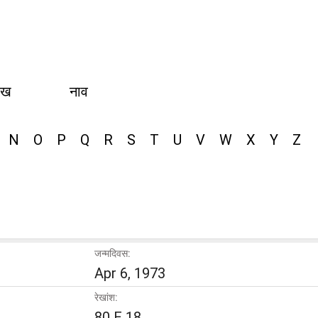
ीख
नाव
N
O
P
Q
R
S
T
U
V
W
X
Y
Z
जन्मदिवस:
Apr 6, 1973
रेखांश:
80 E 18