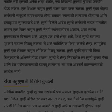
नाहीत तरी इतरही अनेक क्षेत्र आहेत, ज्या ठिकाणी तुमच्या गुणांचा उपयोग
होऊ शकेल. एक शिक्षक म्हणून तुम्ही उत्तम काम करू शकता. तुम्ही एका मोठ्या
कर्मचारी समूहाचे व्यवस्थापक होऊ शकाल. त्यासाठी लागणारा धीटपणा आणि
दयाळूपणा तुमच्याकडे आहे. तुम्ही दिलेले आदेश तुमचे कर्मचारी सहज मानतील
कारण एक मित्र म्हणून तुम्ही नेहमी त्यांच्यासोबत असाल, असा त्यांना
तुमच्याबद्दल विश्वास आहे. अजून एक असे क्षेत्र आहे, जिथे तुम्ही चांगल्या
प्रकारे उत्पन्न मिळवू शकता. ते आहे साहित्यिक किंवा कलेचे क्षेत्र. त्यामुळेच
तुम्ही एक लेखक म्हणून लौकिक मिळवू शकता. तुम्ही दूरचित्रवाणी किंवा
चित्रपटांचे अभिनेते होऊ शकता. तुम्ही हे क्षेत्र निवडलेत तर तुम्ही तुमचा पैसा
आणि वेळ परोपकारासाठी घालवू लागलात, तर यात आश्चर्य वाटण्यासारखे
काहीच नाही.
रीता बहुगुणाची वित्तीय कुंडली
आर्थिक बाबतीत तुम्ही तुमच्या नशीबाचे पंच असाल. तुम्हाला प्रत्येक मार्गाने
यश मिळेल. तुम्ही वरिष्ठ स्तरावर असाल तर तुमच्या नैसर्गिक क्षमतेमुळे तुम्ही
संपत्ती निर्माण कराल पण या बाबातीत तुम्ही कधीच समाधानी होणार नाही.