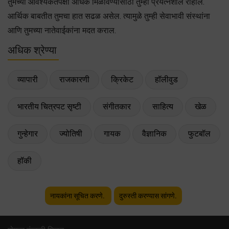
तुमच्या आवश्यकतेपेक्षा अधिक मिळविण्यासाठी तुम्ही प्रयत्नशील राहाल.
आर्थिक बाबतीत तुमचा हात सढळ असेल. त्यामुळे तुम्ही सेवाभावी संस्थांना
आणि तुमच्या नातेवाईकांना मदत कराल.
अधिक श्रेण्या
व्यापारी
राजकारणी
क्रिकेट
हॉलीवुड
भारतीय चित्रपट सृष्टी
संगीतकार
साहित्य
खेळ
गुन्हेगार
ज्योतिषी
गायक
वैज्ञानिक
फुटबॉल
हॉकी
नायकांना सूचित करणे.
दुरुस्ती करण्यास सांगणे.