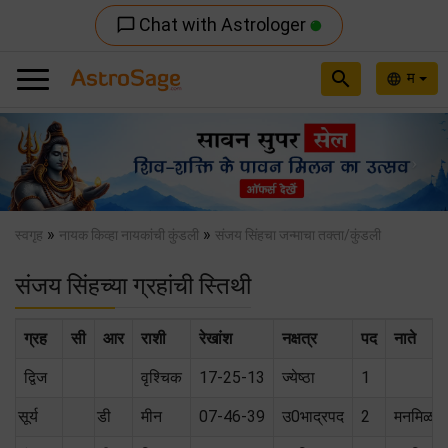
Chat with Astrologer
chat_bubble_outline
search
म
language
Previous
Nex
»
»
स्वगृह
नायक किव्हा नायकांची कुंडली
संजय सिंहचा जन्माचा तक्ता/कुंडली
संजय सिंहच्या ग्रहांची स्तिथी
ग्रह
सी
आर
राशी
रेखांश
नक्षत्र
पद
नाते
द्विज
वृश्चिक
17-25-13
ज्येष्ठा
1
सूर्य
डी
मीन
07-46-39
उ0भाद्रपद
2
मनमिळा