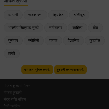
अधिक श्रेण्या
व्यापारी
राजकारणी
क्रिकेट
हॉलीवुड
भारतीय चित्रपट सृष्टी
संगीतकार
साहित्य
खेळ
गुन्हेगार
ज्योतिषी
गायक
वैज्ञानिक
फुटबॉल
हॉकी
नायकांना सूचित करणे.
दुरुस्ती करण्यास सांगणे.
मोफत कुंडली मिलन
मोफत कुंडली
चंद्र राशि भविष्य
केपी ज्योतिष