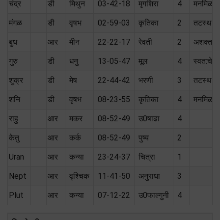
चंद्र
डी
मिथुन
03-42-18
मृगशिरा
4
मनमिळा
मंगळ
डी
वृषभ
02-59-03
कृतिका
2
तटस्थ (
बुध
आर
मीन
22-22-17
रेवती
2
अशक्त
गुरु
डी
धनु
13-05-47
मूल
4
स्वत:चे
शुक्र
डी
मेष
22-44-42
भरणी
3
तटस्थ (
शनि
डी
वृषभ
08-23-55
कृतिका
4
मनमिळा
राहु
आर
मकर
08-52-49
उ0षाढा
4
केतु
आर
कर्क
08-52-49
पुष्य
2
Uran
आर
कन्या
23-24-37
चित्रा
1
Nept
आर
वृश्चिक
11-41-50
अनुराधा
3
Plut
आर
कन्या
07-12-22
उ0फाल्गुनी
4