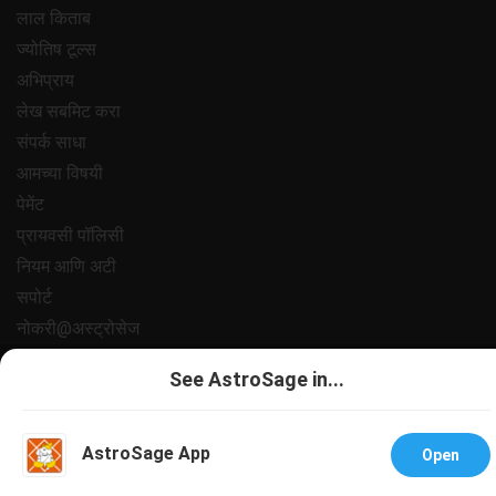
लाल किताब
ज्योतिष टूल्स
अभिप्राय
लेख सबमिट करा
संपर्क साधा
आमच्या विषयी
पेमेंट
प्रायवसी पॉलिसी
नियम आणि अटी
सपोर्ट
नोकरी@अस्ट्रोसेज
All copyrights reserved 2025
AstroSage.com
.
See AstroSage in...
AstroSage App
Open