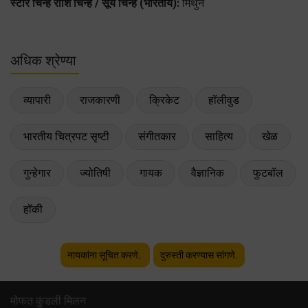
स्टार चिन्ह राशि चिन्ह / सूर्य चिन्ह (भारतीय):
मिथुन
अधिक श्रेण्या
व्यापारी
राजकारणी
क्रिकेट
हॉलीवुड
भारतीय चित्रपट सृष्टी
संगीतकार
साहित्य
खेळ
गुन्हेगार
ज्योतिषी
गायक
वैज्ञानिक
फुटबॉल
हॉकी
नायकांना सूचित करणे.
दुरुस्ती करण्यास सांगणे.
मोफत कुंडली मिलन