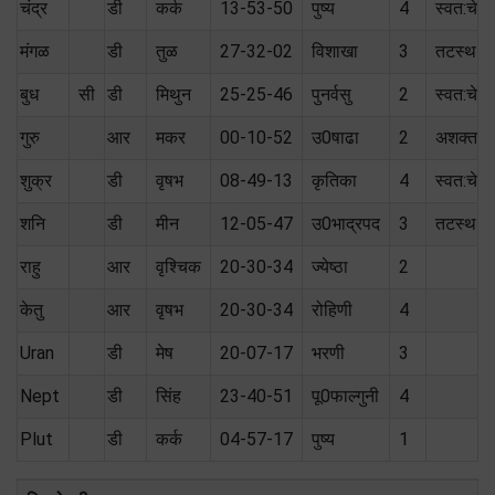
चंद्र
डी
कर्क
13-53-50
पुष्य
4
स्वत:चे
मंगळ
डी
तुळ
27-32-02
विशाखा
3
तटस्थ (
बुध
सी
डी
मिथुन
25-25-46
पुनर्वसु
2
स्वत:चे
गुरु
आर
मकर
00-10-52
उ0षाढा
2
अशक्त
शुक्र
डी
वृषभ
08-49-13
कृतिका
4
स्वत:चे
शनि
डी
मीन
12-05-47
उ0भाद्रपद
3
तटस्थ (
राहु
आर
वृश्चिक
20-30-34
ज्येष्ठा
2
केतु
आर
वृषभ
20-30-34
रोहिणी
4
Uran
डी
मेष
20-07-17
भरणी
3
Nept
डी
सिंह
23-40-51
पू0फाल्गुनी
4
Plut
डी
कर्क
04-57-17
पुष्य
1