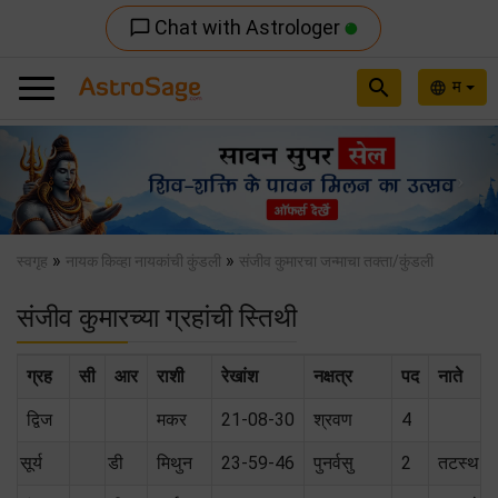
Chat with Astrologer
chat_bubble_outline
search
म
language
Previous
Nex
»
»
स्वगृह
नायक किव्हा नायकांची कुंडली
संजीव कुमारचा जन्माचा तक्ता/कुंडली
संजीव कुमारच्या ग्रहांची स्तिथी
ग्रह
सी
आर
राशी
रेखांश
नक्षत्र
पद
नाते
द्विज
मकर
21-08-30
श्रवण
4
सूर्य
डी
मिथुन
23-59-46
पुनर्वसु
2
तटस्थ (