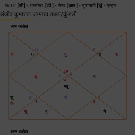
Note:
[सी]
- अस्तंगत
[डी ]
- रोख
[आर ]
- पुछागामी
[ई]
- ग्रहण
संजीव कुमारचा जन्माचा तक्ता/कुंडली