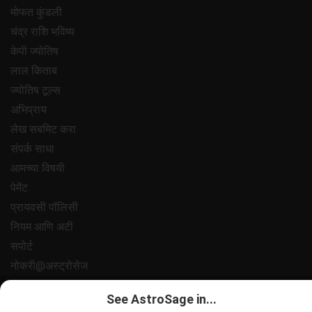
मोफत कुंडली
चंद्र राशि भविष्य
केपी ज्योतिष
लाल किताब
ज्योतिष टूल्स
अभिप्राय
लेख सबमिट करा
संपर्क साधा
आमच्या विषयी
पेमेंट
प्रायवसी पॉलिसी
नियम आणि अटी
सपोर्ट
नोकरी@अस्ट्रोसेज
All copyrights reserved 2025
AstroSage.com
.
See AstroSage in...