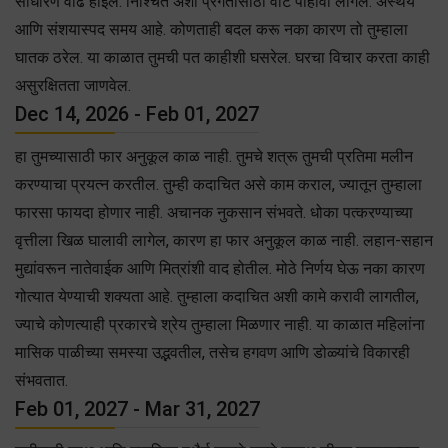
साधारण वाढ होईल. निश्चित अशा प्रगतीसाठी वाट पाहावी लागेल. अस्थैर्य
आणि संशयास्पद समय आहे. कोणताही बदल करू नका कारण तो तुम्हाला
घातक ठरेल. या काळात तुमची पत काहीशी घसरेल. घरचा विचार करता काही
असुरक्षितता जाणवेल.
Dec 14, 2026 - Feb 01, 2027
हा तुमच्यासाठी फार अनुकूल काळ नाही. तुमचे शत्रू तुमची प्रतिमा मलीन
करण्याचा प्रयत्न करतील. तुम्ही कदाचित असे काम कराल, ज्यातून तुम्हाला
फारसा फायदा होणार नाही. अचानक नुकसान संभवते. धोका पत्करण्याच्या
वृत्तीला खिळ घालावी लागेल, कारण हा फार अनुकूल काळ नाही. लहान-सहान
मुद्यांवरून नातेवाईक आणि मित्रांशी वाद होतील. मोठे निर्णय घेऊ नका कारण
गोत्यात येण्याची शक्यता आहे. तुम्हाला कदाचित अशी कामे करावी लागतील,
ज्याचे कोणत्याही प्रकारचे श्रेय तुम्हाला मिळणार नाही. या काळात महिलांना
मासिक पाळीच्या समस्या उद्भवतील, तसेच हगवण आणि डोळ्यांचे विकारही
संभवतात.
Feb 01, 2027 - Mar 31, 2027