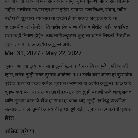
नशीबाची साथ आणि मानसिक स्थैर्य यामुळे तुमचे गृहस्थ जीवन सकारात्मक
राहील. पत्नीच्या माध्यमातून लाभ होईल. प्रवास, उच्चशिक्षण, संवाद, नवीन
उद्योगाची सुरुवात, व्यवसाय या दृष्टीने हे वर्ष अत्यंत अनुकूल आहे. या
कालावधीत सगेसोयरे आणि नातेवाईक यांच्याशी वाद होतील आणि कदाचित
शत्रुत्वही निर्माण होईल. व्यावसायिकदृष्ट्या तुम्हाला चांगले निष्कर्ष मिळतील.
एकूणातच हा काळ अत्यंत अनुकूल असेल.
Mar 31, 2027 - May 22, 2027
तुमच्या आजुबाजूच्या माणसांना तुमचे मूल्य कळेल आणि त्यामुळे तुम्ही आनंदी
व्हाल, तसेच तुम्ही सतत तुमच्या क्षमतेच्या 100 टक्के काम करता हा दुसऱ्यांना
प्रेरीत करणारा घटक असेल. प्रवास करण्यास हा अत्यंत अनुकूल काळ आहे.
तुमच्याकडे येणाऱ्या सुखाचा उपभोग घ्या. अखेर तुम्ही यशाची फळें चाखू शकता
आणि तुमच्या कष्टाचे चीज होण्याचा हा काळ आहे. तुम्ही प्रसिद्ध व्यक्तींच्या
सहवासात याल. तुमची अपत्याची इच्छा पूर्ण होईल. तुमच्या कल्पकतेची प्रशंसा
होईल.
अधिक श्रेण्या