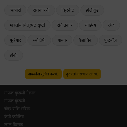
व्यापारी
राजकारणी
क्रिकेट
हॉलीवुड
भारतीय चित्रपट सृष्टी
संगीतकार
साहित्य
खेळ
गुन्हेगार
ज्योतिषी
गायक
वैज्ञानिक
फुटबॉल
हॉकी
नायकांना सूचित करणे.
दुरुस्ती करण्यास सांगणे.
मोफत कुंडली मिलन
मोफत कुंडली
चंद्र राशि भविष्य
केपी ज्योतिष
लाल किताब