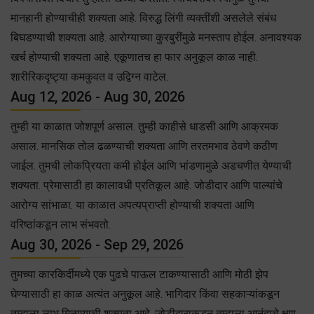
मानहानी होण्याचीही शक्यता आहे. विरुद्ध लिंगी व्यक्तींशी असलेले संबंध
बिघडण्याची शक्यता आहे. आरोग्याच्या कुरबुरींमुळे मनस्ताप होईल. अनावश्यक
खर्च होण्याची शक्यता आहे. एकूणातच हा फार अनुकूल काळ नाही.
शारीरिकदृष्ट्या कमकुवत व उद्विग्न वाटेल.
Aug 12, 2026 - Aug 30, 2026
तुम्ही या काळात जोशपूर्ण असाल. तुम्ही काहीसे धाडसी आणि आक्रमक
असाल. मानसिक तोल ढळण्याची शक्यता आणि तरतमभाव ठेवणे कठीण
जाईल. तुमची लोकप्रियता कमी होईल आणि भांडणामुळे अडचणीत येण्याची
शक्यता. प्रेमासाठी हा कालावधी प्रतिकूल आहे. जोडीदार आणि पाल्यांचे
आरोग्य सांभाळा. या काळात अपत्यप्राप्ती होण्याची शक्यता आणि
वरिष्ठांकडून लाभ संभवतो.
Aug 30, 2026 - Sep 29, 2026
तुमच्या कारकिर्दीमध्ये एक पुढचे पाऊल टाकण्यासाठी आणि मोठी झेप
घेण्यासाठी हा काळ अत्यंत अनुकूल आहे. भागिदार किंवा सहकाऱ्यांकडून
तुम्हाला लाभ मिळण्याची शक्यता आहे. जोडीदाराकडून तुम्हाला आनंदाचे क्षण