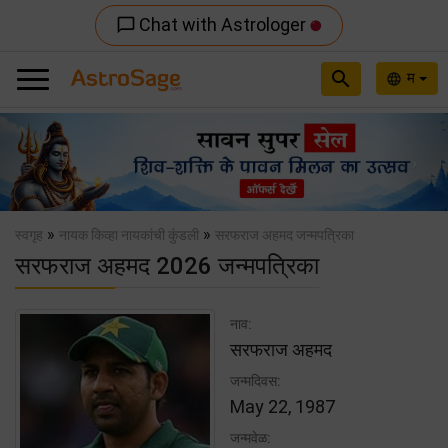
Chat with Astrologer
chat_bubble_outline
search
म
language
Previous
Nex
»
»
स्वगृह
नायक किव्हा नायकांची कुंडली
सरफराज अहमद जन्मपत्रिका
सरफराज अहमद 2026 जन्मपत्रिका
नाव:
सरफराज अहमद
जन्मदिवस:
May 22, 1987
जन्मवेळ: