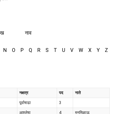
ीख
नाव
N
O
P
Q
R
S
T
U
V
W
X
Y
Z
नक्षत्र
पद
नाते
पूर्वाषाढा
3
आश्लेषा
4
मनमिळाऊ