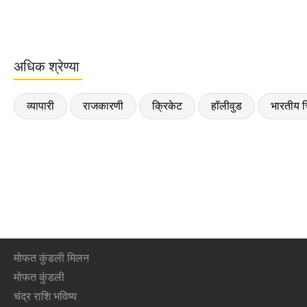
अधिक श्रेण्या
व्यापारी
राजकारणी
क्रिकेट
हॉलीवुड
भारतीय च
मोफत कुंडली मिलन
मोफत कुंडली
चंद्र राशि भविष्य