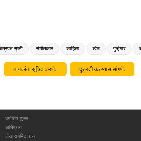
ित्रपट सृष्टी
संगीतकार
साहित्य
खेळ
गुन्हेगार
ज
नायकांना सूचित करणे.
दुरुस्ती करण्यास सांगणे.
ज्योतिष टूल्स
अभिप्राय
लेख सबमिट करा