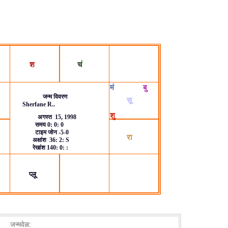
जन्मवेळ: