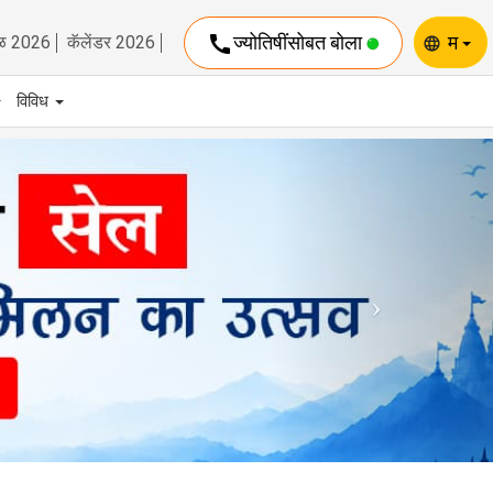
call
ज्योतिषींसोबत बोला
म
ळ 2026
कॅलेंडर 2026
language
विविध
Next