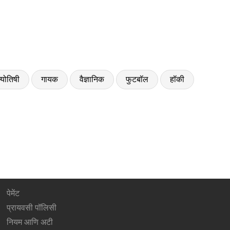
्योतिषी
गायक
वैज्ञानिक
फुटबॉल
हॉकी
पेमेंट
प्रायवसी पॉलिसी
नियम आणि अटी