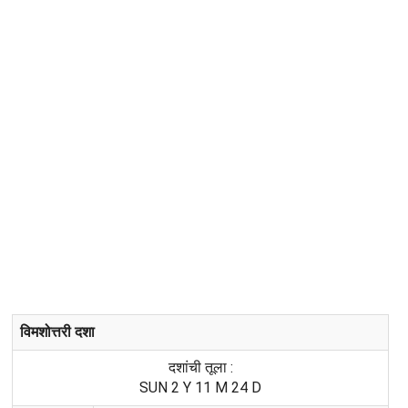
विमशोत्तरी दशा
दशांची तूला :
SUN 2 Y 11 M 24 D