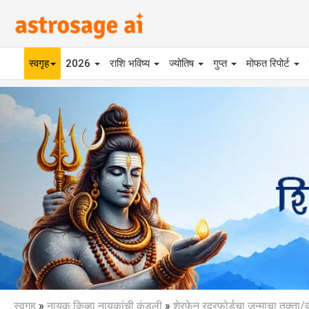
स्वगृह
2026
राशि भविष्य
ज्योतिष
गुप्त
मोफत रिपोर्ट
Previous
स्वगृह
»
नायक किव्हा नायकांची कुंडली
»
शेरफेन रदरफोर्डचा जन्माचा तक्ता/