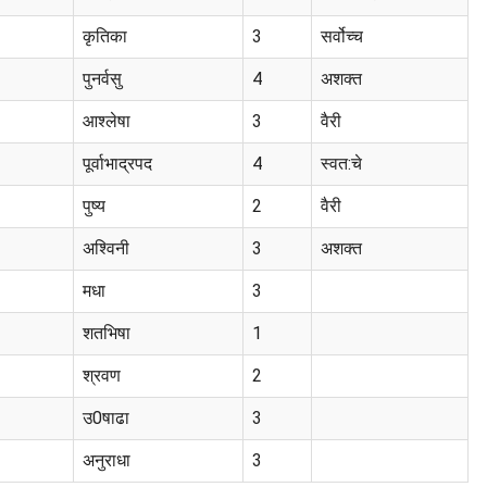
कृतिका
3
सर्वोच्च
पुनर्वसु
4
अशक्त
आश्लेषा
3
वैरी
पूर्वाभाद्रपद
4
स्वत:चे
पुष्य
2
वैरी
अश्विनी
3
अशक्त
मधा
3
शतभिषा
1
श्रवण
2
उ0षाढा
3
अनुराधा
3