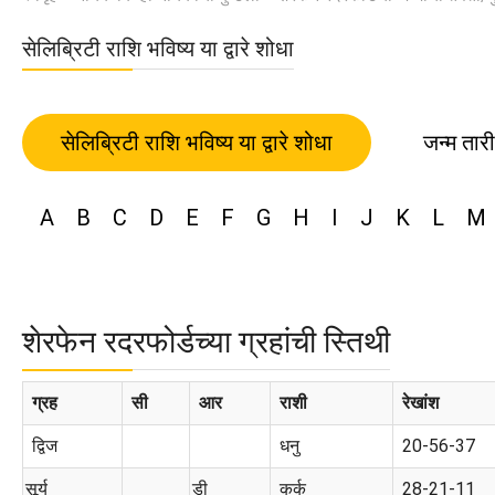
सेलिब्रिटी राशि भविष्य या द्वारे शोधा
सेलिब्रिटी राशि भविष्य या द्वारे शोधा
जन्म तार
A
B
C
D
E
F
G
H
I
J
K
L
M
शेरफेन रदरफोर्डच्या ग्रहांची स्तिथी
ग्रह
सी
आर
राशी
रेखांश
द्विज
धनु
20-56-37
सूर्य
डी
कर्क
28-21-11