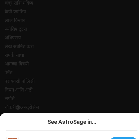
चंद्र राशि भविष्य
केपी ज्योतिष
लाल किताब
ज्योतिष टूल्स
अभिप्राय
लेख सबमिट करा
संपर्क साधा
आमच्या विषयी
पेमेंट
प्रायवसी पॉलिसी
नियम आणि अटी
सपोर्ट
नोकरी@अस्ट्रोसेज
All copyrights reserved 2025
AstroSage.com
.
See AstroSage in...