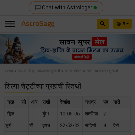
Chat with Astrologer
chat_bubble_outline
search
म
language
Previous
Nex
»
»
स्वगृह
नायक किव्हा नायकांची कुंडली
शिल्पा शेट्टीचा जन्माचा तक्ता/कुंडली
शिल्पा शेट्टीच्या ग्रहांची स्तिथी
ग्रह
सी
आर
राशी
रेखांश
नक्षत्र
पद
नाते
द्विज
कुंभ
10-05-06
शतभिषा
2
सूर्य
डी
वृषभ
22-52-32
रोहिणी
4
वैरी