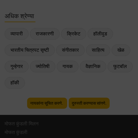
अधिक श्रेण्या
व्यापारी
राजकारणी
क्रिकेट
हॉलीवुड
भारतीय चित्रपट सृष्टी
संगीतकार
साहित्य
खेळ
गुन्हेगार
ज्योतिषी
गायक
वैज्ञानिक
फुटबॉल
हॉकी
नायकांना सूचित करणे.
दुरुस्ती करण्यास सांगणे.
मोफत कुंडली मिलन
मोफत कुंडली