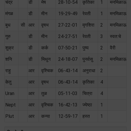
चंद्र
डी
मेष
28-10-54
कृतिका
1
मनमिळाऊ
मंगळ
डी
मीन
19-29-49
रेवती
1
मनमिळाऊ
बुध
सी
आर
वृषभ
27-22-01
मृगशिरा
2
मनमिळाऊ
गुरु
डी
मीन
24-27-51
रेवती
3
स्वत:चे
शुक्र
डी
कर्क
07-50-21
पुष्य
2
वैरी
शनि
डी
मिथुन
24-18-07
पुनर्वसु
2
मनमिळाऊ
राहु
आर
वृश्चिक
06-43-14
अनुराधा
2
केतु
आर
वृषभ
06-43-14
कृतिका
4
Uran
आर
तुळ
05-11-03
चित्रा
4
Nept
आर
वृश्चिक
16-42-13
ज्येष्ठा
1
Plut
आर
कन्या
12-59-17
हस्त
1