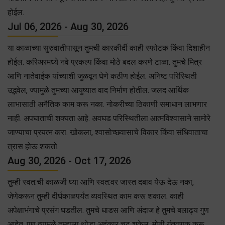
होईल.
Jul 06, 2026 - Aug 30, 2026
या काळाच्या सुरुवातीपासून तुमची कारकीर्दी काही स्फोटक किंवा दिशाहीन
होईल. करिअरमध्ये नवे प्रकल्प किंवा मोठे बदल करणे टाळा. तुमचे मित्र
आणि नातेवाईक यांच्याशी जुळवून घेणे कठीण होईल. अनिष्ट परिस्थिती
उद्भवेल, ज्यामुळे तुमच्या आयुष्यात वाद निर्माण होतील. जलद आर्थिक
लाभासाठी अनैतिक काम करू नका. नोकरीच्या ठिकाणी समाधान लाभणार
नाही. अपघाताची शक्यता आहे. अवघड परिस्थितीला आत्मविश्वासाने सामोरे
जाण्याचा प्रयत्न करा. खोकला, श्वासोच्छवासाचे विकार किंवा संधिवाताचा
त्रास होऊ शकतो.
Aug 30, 2026 - Oct 17, 2026
तुम्ही स्वत:ची काळजी घ्या आणि स्वत:वर जास्त दबाव येऊ देऊ नका,
जेणेकरून तुम्ही दीर्घकाळपर्यंत व्यवस्थित काम करू शकाल. काही
अपेक्षाभंगाचे प्रसंग घडतील. तुमचे धाडस आणि अंदाज हे तुमचे बलाढ्य गुण
आहेत, पण त्यामुळे तुम्हाला थोडा अहंकार चढू शकेल. मोठी गुंतवणूक करू