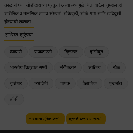
काळजी घ्या. जोडीदाराच्या प्रकृती अस्वास्थ्यामुळे चिंता वाढेल. तुम्हालाही
शारीरिक व मानसिक तणाव संभवतो. डोकेदुखी, डोळे, पाय आणि खांदेदुखी
होण्याची शक्यता.
अधिक श्रेण्या
व्यापारी
राजकारणी
क्रिकेट
हॉलीवुड
भारतीय चित्रपट सृष्टी
संगीतकार
साहित्य
खेळ
गुन्हेगार
ज्योतिषी
गायक
वैज्ञानिक
फुटबॉल
हॉकी
नायकांना सूचित करणे.
दुरुस्ती करण्यास सांगणे.