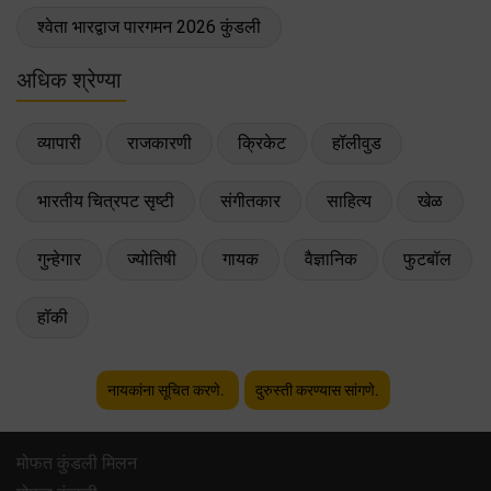
श्वेता भारद्वाज पारगमन 2026 कुंडली
अधिक श्रेण्या
व्यापारी
राजकारणी
क्रिकेट
हॉलीवुड
भारतीय चित्रपट सृष्टी
संगीतकार
साहित्य
खेळ
गुन्हेगार
ज्योतिषी
गायक
वैज्ञानिक
फुटबॉल
हॉकी
नायकांना सूचित करणे.
दुरुस्ती करण्यास सांगणे.
मोफत कुंडली मिलन