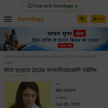
Chat with Astrologer
chat_bubble_outline
search
म
language
Previous
Nex
»
»
स्वगृह
नायक किव्हा नायकांची कुंडली
श्वेता भारद्वाज 2026 जन्मपत्रिकाआणि
ज्योतिष
श्वेता भारद्वाज 2026 जन्मपत्रिकाआणि ज्योतिष
नाव:
श्वेता भारद्वाज
जन्मदिवस:
Sep 30, 1985