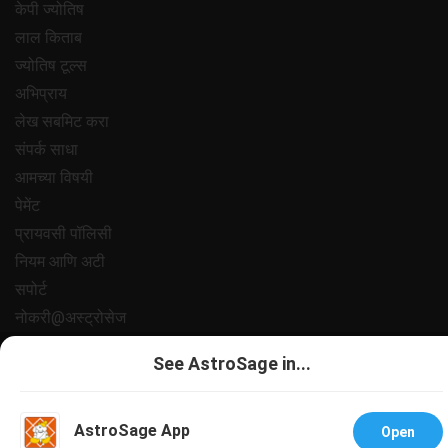
केपी ज्योतिष
लाल किताब
ज्योतिष टूल्स
अभिप्राय
लेख सबमिट करा
संपर्क साधा
आमच्या विषयी
पेमेंट
प्रायवसी पॉलिसी
नियम आणि अटी
सपोर्ट
नोकरी@अस्ट्रोसेज
All copyrights reserved 2025
AstroSage.com
.
See AstroSage in...
AstroSage App
Open