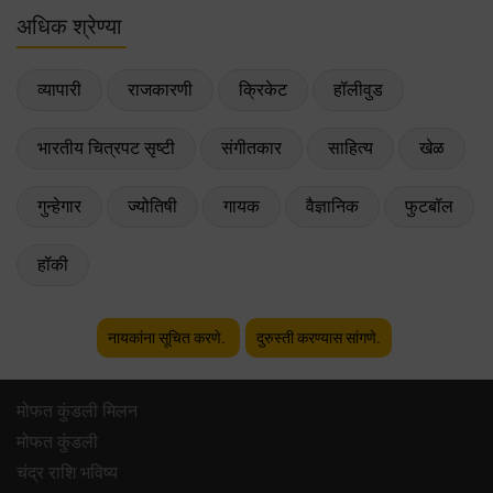
अधिक श्रेण्या
व्यापारी
राजकारणी
क्रिकेट
हॉलीवुड
भारतीय चित्रपट सृष्टी
संगीतकार
साहित्य
खेळ
गुन्हेगार
ज्योतिषी
गायक
वैज्ञानिक
फुटबॉल
हॉकी
नायकांना सूचित करणे.
दुरुस्ती करण्यास सांगणे.
मोफत कुंडली मिलन
मोफत कुंडली
चंद्र राशि भविष्य