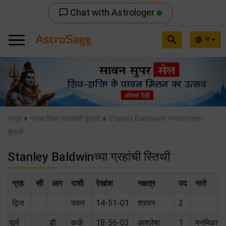
Chat with Astrologer
chat_bubble_outline
search
म
language
Previous
Nex
»
»
स्वगृह
नायक किव्हा नायकांची कुंडली
Stanley Baldwinचा जन्माचा तक्ता/
कुंडली
Stanley Baldwinच्या ग्रहांची स्तिथी
ग्रह
सी
आर
राशी
रेखांश
नक्षत्र
पद
नाते
द्विज
मकर
14-51-01
श्रवण
2
सूर्य
डी
कर्क
18-56-03
आश्लेषा
1
मनमिळाऊ