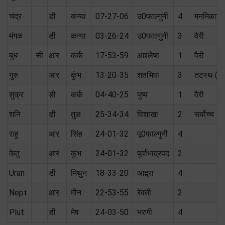
चंद्र
डी
कन्या
07-27-06
उ0फाल्गुनी
4
मनमिळाऊ
मंगळ
डी
कन्या
03-26-24
उ0फाल्गुनी
3
वैरी
बुध
सी
आर
कर्क
17-53-59
आश्लेषा
1
वैरी
गुरु
आर
कुंभ
13-20-35
शतभिषा
3
तटस्थ (स
शुक्र
डी
कर्क
04-40-25
पुष्य
1
वैरी
शनि
डी
तुळ
25-34-34
विशाखा
2
सर्वोच्च
राहु
आर
सिंह
24-01-32
पू0फाल्गुनी
4
केतु
आर
कुंभ
24-01-32
पूर्वाभाद्रपद
2
Uran
डी
मिथुन
18-33-20
आद्र्रा
4
Nept
आर
मीन
22-53-55
रेवती
2
Plut
डी
मेष
24-03-50
भरणी
4