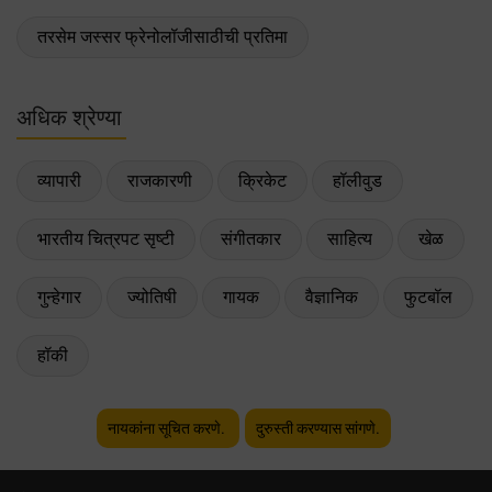
तरसेम जस्सर फ्रेनोलॉजीसाठीची प्रतिमा
अधिक श्रेण्या
व्यापारी
राजकारणी
क्रिकेट
हॉलीवुड
भारतीय चित्रपट सृष्टी
संगीतकार
साहित्य
खेळ
गुन्हेगार
ज्योतिषी
गायक
वैज्ञानिक
फुटबॉल
हॉकी
नायकांना सूचित करणे.
दुरुस्ती करण्यास सांगणे.