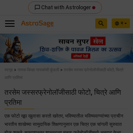
Chat with Astrologer
chat_bubble_outline
search
म
language
Previous
Nex
»
»
स्वगृह
नायक किव्हा नायकांची कुंडली
तरसेम जस्सर फ्रेनोलॉजीसाठी फोटो, चित्रे
आणि प्रतिमा
तरसेम जस्सरफ्रेनोलॉजीसाठी फोटो, चित्रे आणि
प्रतिमा
एक फोटो खूप खुलासा करतो खरेतर, भविष्यातील भविष्यवाण्यांच्या प्राचीन
भारतीय शाखेच्या सामुदायिक शिक्षणानुसार एक चित्र एक चांगली सुरुवात
होऊ शकते. साम्यशास्त्र शास्त्राचा मूळत: फ्रेनोलॉजीमध्ये अनुवाद केला