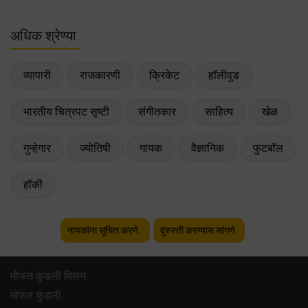
अधिक श्रेण्या
व्यापारी
राजकारणी
क्रिकेट
हॉलीवुड
भारतीय चित्रपट सृष्टी
संगीतकार
साहित्य
खेळ
गुन्हेगार
ज्योतिषी
गायक
वैज्ञानिक
फुटबॉल
हॉकी
नायकांना सूचित करणे.
दुरुस्ती करण्यास सांगणे.
मोफत कुंडली मिलन
मोफत कुंडली