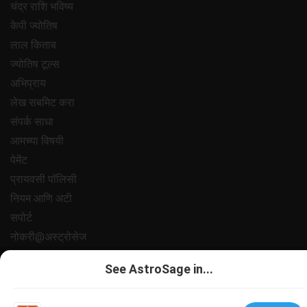
चंद्र राशि भविष्य
केपी ज्योतिष
लाल किताब
ज्योतिष टूल्स
अभिप्राय
लेख सबमिट करा
संपर्क साधा
आमच्या विषयी
पेमेंट
प्रायवसी पॉलिसी
नियम आणि अटी
सपोर्ट
नोकरी@अस्ट्रोसेज
All copyrights reserved 2025
AstroSage.com
.
See AstroSage in...