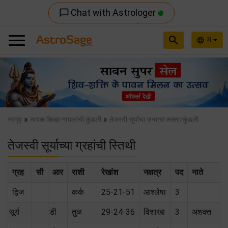
Chat with Astrologer
chat_bubble_outline
search
म
language
Previous
Nex
»
»
स्वगृह
नायक किव्हा नायकांची कुंडली
तेजस्वी सूर्याचा जन्माचा तक्ता/कुंडली
तेजस्वी सूर्याच्या ग्रहांची स्तिथी
ग्रह
सी
आर
राशी
रेखांश
नक्षत्र
पद
नाते
द्विज
कर्क
25-21-51
आश्लेषा
3
सूर्य
डी
तुळ
29-24-36
विशाखा
3
अशक्त