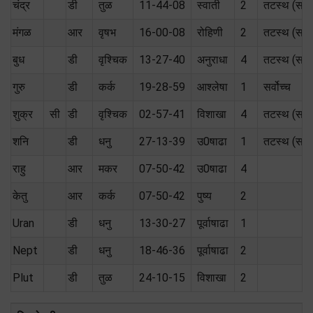
चंद्र
डी
तुळ
11-44-08
स्वाती
2
तटस्थ (सम)
मंगळ
आर
वृषभ
16-00-08
रोहिणी
2
तटस्थ (सम)
बुध
डी
वृश्चिक
13-27-40
अनुराधा
4
तटस्थ (सम)
गुरु
डी
कर्क
19-28-59
आश्लेषा
1
सर्वोच्च
शुक्र
सी
डी
वृश्चिक
02-57-41
विशाखा
4
तटस्थ (सम)
शनि
डी
धनु
27-13-39
उ0षाढा
1
तटस्थ (सम)
राहु
आर
मकर
07-50-42
उ0षाढा
4
केतु
आर
कर्क
07-50-42
पुष्य
2
Uran
डी
धनु
13-30-27
पूर्वाषाढा
1
Nept
डी
धनु
18-46-36
पूर्वाषाढा
2
Plut
डी
तुळ
24-10-15
विशाखा
2