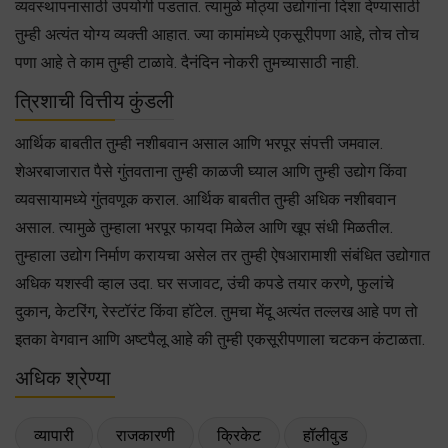
व्यवस्थापनासाठी उपयोगी पडतात. त्यामुळे मोठ्या उद्योगांना दिशा देण्यासाठी
तुम्ही अत्यंत योग्य व्यक्ती आहात. ज्या कामांमध्ये एकसूरीपणा आहे, तोच तोच
पणा आहे ते काम तुम्ही टाळावे. दैनंदिन नोकरी तुमच्यासाठी नाही.
त्रिशाची वित्तीय कुंडली
आर्थिक बाबतीत तुम्ही नशीबवान असाल आणि भरपूर संपत्ती जमवाल.
शेअरबाजारात पैसे गुंतवताना तुम्ही काळजी घ्याल आणि तुम्ही उद्योग किंवा
व्यवसायामध्ये गुंतवणूक कराल. आर्थिक बाबतीत तुम्ही अधिक नशीबवान
असाल. त्यामुळे तुम्हाला भरपूर फायदा मिळेल आणि खूप संधी मिळतील.
तुम्हाला उद्योग निर्माण करायचा असेल तर तुम्ही ऐषआरामाशी संबंधित उद्योगात
अधिक यशस्वी व्हाल उदा. घर सजावट, उंची कपडे तयार करणे, फुलांचे
दुकान, केटरिंग, रेस्टॉरंट किंवा हॉटेल. तुमचा मेंदू अत्यंत तल्लख आहे पण तो
इतका वेगवान आणि अष्टपैलू आहे की तुम्ही एकसूरीपणाला चटकन कंटाळता.
अधिक श्रेण्या
व्यापारी
राजकारणी
क्रिकेट
हॉलीवुड