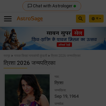
Chat with Astrologer
chat_bubble_outline
search
म
language
Previous
Nex
»
»
स्वगृह
नायक किव्हा नायकांची कुंडली
त्रिशा 2026 जन्मपत्रिका
त्रिशा 2026 जन्मपत्रिका
नाव:
त्रिशा
जन्मदिवस:
Sep 19, 1964
जन्मवेळ: