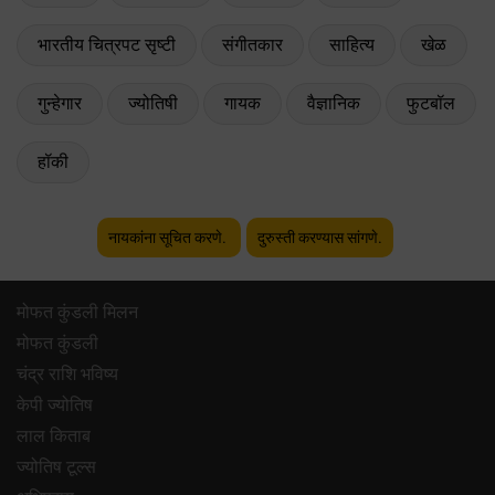
भारतीय चित्रपट सृष्टी
संगीतकार
साहित्य
खेळ
गुन्हेगार
ज्योतिषी
गायक
वैज्ञानिक
फुटबॉल
हॉकी
नायकांना सूचित करणे.
दुरुस्ती करण्यास सांगणे.
मोफत कुंडली मिलन
मोफत कुंडली
चंद्र राशि भविष्य
केपी ज्योतिष
लाल किताब
ज्योतिष टूल्स