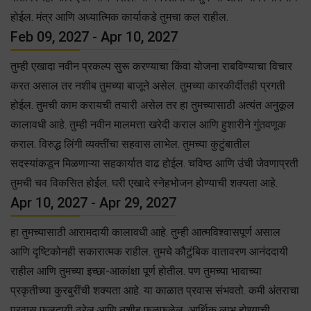
होईल. मंत्र आणि अध्यात्मिक कार्याकडे तुमचा कल राहील.
Feb 09, 2027 - Apr 10, 2027
तुम्ही एखादा नवीन प्रकल्प सुरू करण्याचा किंवा योजना राबविण्याचा विचार
करत असाल तर नशीब तुमच्या बाजूने असेल. तुमच्या कारकीर्दीतही प्रगती
होईल. तुमची काम करायची तयारी असेल तर हा तुमच्यासाठी अत्यंत अनुकूल
कालावधी आहे. तुम्ही नवीन मालमत्ता खरेदी कराल आणि हुशारीने गुंतवणूक
कराल. विरुद्ध लिंगी व्यक्तींचा सहवास लाभेल. तुमच्या कुटुंबातील
सदस्यांकडून मिळणाऱ्या सहकार्यात वाढ होईल. चविष्ठ आणि उंची जेवणाप्रती
तुमची चव विकसित होईल. घरी एखादे स्नेहभोजन होण्याची शक्यता आहे.
Apr 10, 2027 - Apr 29, 2027
हा तुमच्यासाठी आरामदायी कालावधी आहे. तुम्ही आत्मविश्वासपूर्ण असाल
आणि दृष्टिकोनही सकारात्मक राहील. तुमचे कौटुंबिक वातावरण आनंददायी
राहील आणि तुमच्या इच्छा-आकांक्षा पूर्ण होतील. पण तुमच्या भावाच्या
प्रकृतीच्या कुरबुरींची शक्यता आहे. या काळात प्रवास संभवतो. कमी अंतराचा
प्रवास फलदायी ठरेल आणि नशीब फळफळेल. आर्थिक लाभ होण्याची