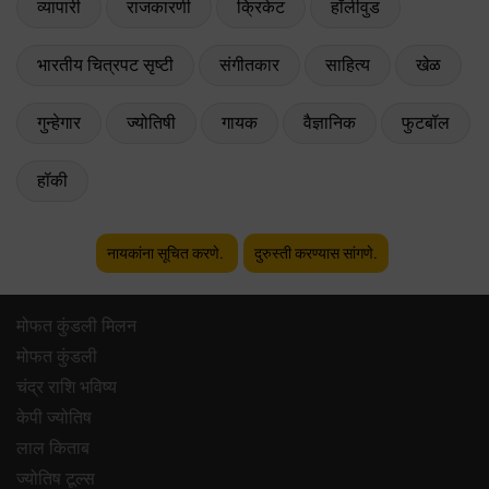
व्यापारी
राजकारणी
क्रिकेट
हॉलीवुड
भारतीय चित्रपट सृष्टी
संगीतकार
साहित्य
खेळ
गुन्हेगार
ज्योतिषी
गायक
वैज्ञानिक
फुटबॉल
हॉकी
नायकांना सूचित करणे.
दुरुस्ती करण्यास सांगणे.
मोफत कुंडली मिलन
मोफत कुंडली
चंद्र राशि भविष्य
केपी ज्योतिष
लाल किताब
ज्योतिष टूल्स