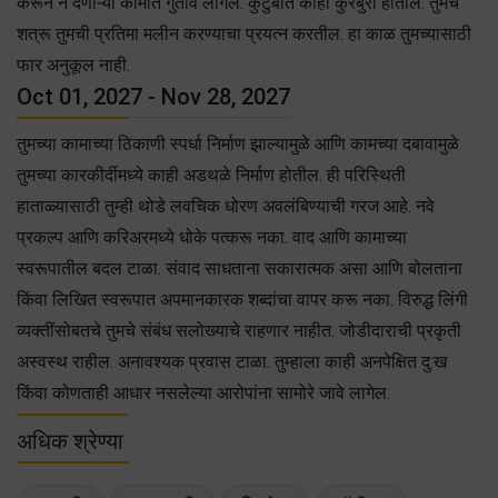
करून न देणाऱ्या कामात गुंतावे लागेल. कुटुंबात काही कुरबुरी होतील. तुमचे
शत्रू तुमची प्रतिमा मलीन करण्याचा प्रयत्न करतील. हा काळ तुमच्यासाठी
फार अनुकूल नाही.
Oct 01, 2027 - Nov 28, 2027
तुमच्या कामाच्या ठिकाणी स्पर्धा निर्माण झाल्यामुळे आणि कामच्या दबावामुळे
तुमच्या कारकीर्दीमध्ये काही अडथळे निर्माण होतील. ही परिस्थिती
हाताळ्यासाठी तुम्ही थोडे लवचिक धोरण अवलंबिण्याची गरज आहे. नवे
प्रकल्प आणि करिअरमध्ये धोके पत्करू नका. वाद आणि कामाच्या
स्वरूपातील बदल टाळा. संवाद साधताना सकारात्मक असा आणि बोलताना
किंवा लिखित स्वरूपात अपमानकारक शब्दांचा वापर करू नका. विरुद्ध लिंगी
व्यक्तींसोबतचे तुमचे संबंध सलोख्याचे राहणार नाहीत. जोडीदाराची प्रकृती
अस्वस्थ राहील. अनावश्यक प्रवास टाळा. तुम्हाला काही अनपेक्षित दु:ख
किंवा कोणताही आधार नसलेल्या आरोपांना सामोरे जावे लागेल.
अधिक श्रेण्या