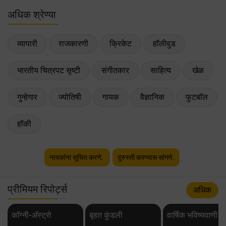
अधिक श्रेण्या
व्यापारी
राजकारणी
क्रिकेट
हॉलीवुड
भारतीय चित्रपट सृष्टी
संगीतकार
साहित्य
खेळ
गुन्हेगार
ज्योतिषी
गायक
वैज्ञानिक
फुटबॉल
हॉकी
नायकांना सूचित करणे.
दुरुस्ती करण्यास सांगणे.
प्रीमियम रिपोर्ट्स
अधिक
कॉग्नी-अ‍ॅस्ट्रो
बृहत कुंडली
वार्षिक भविष्यवाणी