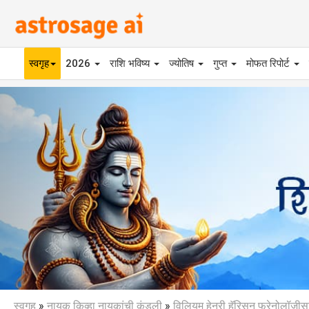
स्वगृह
2026
राशि भविष्य
ज्योतिष
गुप्त
मोफत रिपोर्ट
Previous
स्वगृह
»
नायक किव्हा नायकांची कुंडली
»
विलियम हेन्री हॅरिसन फ्रेनोलॉजीस