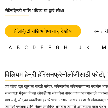
सेलिब्रिटी राशि भविष्य या द्वारे शोधा
सेलिब्रिटी राशि भविष्य या द्वारे शोधा
जन्म तार
A
B
C
D
E
F
G
H
I
J
K
L
M
विलियम हेन्री हॅरिसनफ्रेनोलॉजीसाठी फोटो, 
एक फोटो खूप खुलासा करतो खरेतर, भविष्यातील भविष्यवाण्यांच्या प्राचीन भार
सामान्यतः मेंदूच्या किंव्हा खोपडीच्या संरचनेचा वापर करून भाषणासाठी वापरल
भाग आहे, जो एका व्यक्तीच्या हस्तरेखाचा अभ्यास करण्यावर आणि भविष्याबद्दल 
ज्यामध्ये प्रतिमा आणि चित्र समाविष्ट असतात ज्यामुळे आपल्याला मदत होईल.