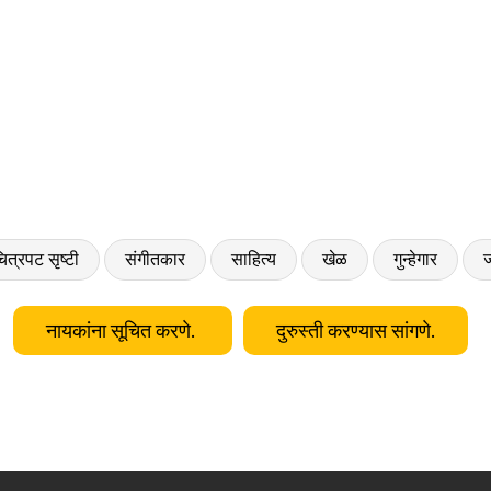
ित्रपट सृष्टी
संगीतकार
साहित्य
खेळ
गुन्हेगार
ज
नायकांना सूचित करणे.
दुरुस्ती करण्यास सांगणे.