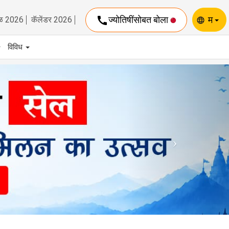
call
ज्योतिषींसोबत बोला
म
ळ 2026
कॅलेंडर 2026
language
विविध
Next