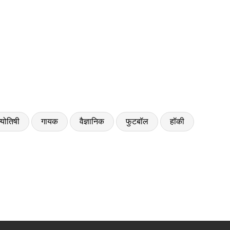
्योतिषी
गायक
वैज्ञानिक
फुटबॉल
हॉकी