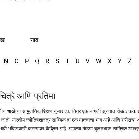
ीख
नाव
N
O
P
Q
R
S
T
U
V
W
X
Y
Z
चित्रे आणि प्रतिमा
तीय शाखेच्या सामुदायिक शिक्षणानुसार एक चित्र एक चांगली सुरुवात होऊ शकते. स
ा जातो. भारतीय ज्योतिषशास्त्र साम्यिक हा एक महत्त्वाचा भाग आहे आणि शरीराचा अ
भावी भविष्यवाणी करण्यावर केंद्रित आहे. आपल्या मोठ्या चुलतभाऊ साम्रिक शास्त्र