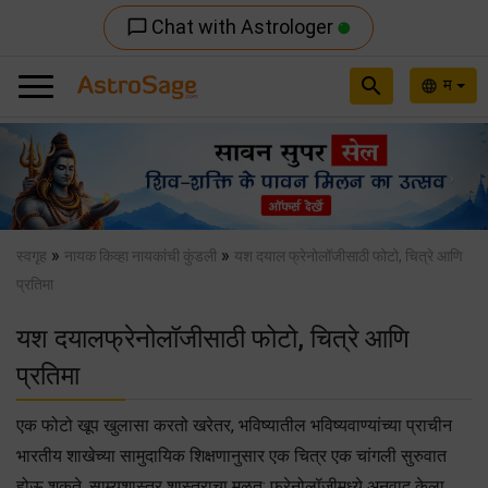
Chat with Astrologer
chat_bubble_outline
search
म
language
Previous
Nex
»
»
स्वगृह
नायक किव्हा नायकांची कुंडली
यश दयाल फ्रेनोलॉजीसाठी फोटो, चित्रे आणि
प्रतिमा
यश दयालफ्रेनोलॉजीसाठी फोटो, चित्रे आणि
प्रतिमा
एक फोटो खूप खुलासा करतो खरेतर, भविष्यातील भविष्यवाण्यांच्या प्राचीन
भारतीय शाखेच्या सामुदायिक शिक्षणानुसार एक चित्र एक चांगली सुरुवात
होऊ शकते. साम्यशास्त्र शास्त्राचा मूळत: फ्रेनोलॉजीमध्ये अनुवाद केला