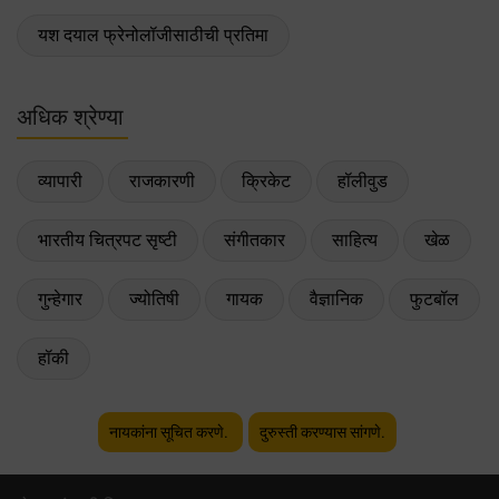
यश दयाल फ्रेनोलॉजीसाठीची प्रतिमा
अधिक श्रेण्या
व्यापारी
राजकारणी
क्रिकेट
हॉलीवुड
भारतीय चित्रपट सृष्टी
संगीतकार
साहित्य
खेळ
गुन्हेगार
ज्योतिषी
गायक
वैज्ञानिक
फुटबॉल
हॉकी
नायकांना सूचित करणे.
दुरुस्ती करण्यास सांगणे.