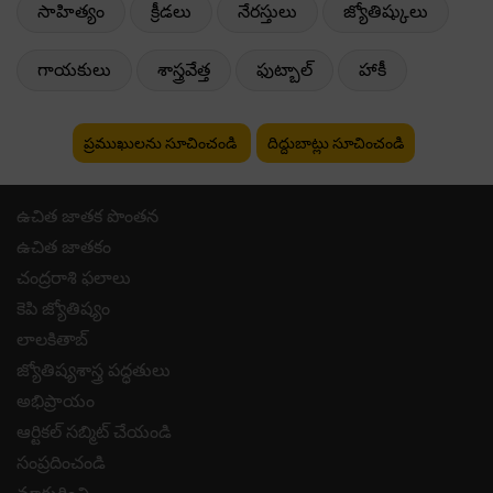
సాహిత్యం
క్రీడలు
నేరస్తులు
జ్యోతిష్కులు
గాయకులు
శాస్త్రవేత్త
ఫుట్బాల్
హాకీ
ప్రముఖులను సూచించండి
దిద్దుబాట్లు సూచించండి
ఉచిత జాతక పొంతన
ఉచిత జాతకం
చంద్రరాశి ఫలాలు
కెపి జ్యోతిష్యం
లాలకితాబ్
జ్యోతిష్యశాస్త్ర పద్ధతులు
అభిప్రాయం
ఆర్టికల్ సబ్మిట్ చేయండి
సంప్రదించండి