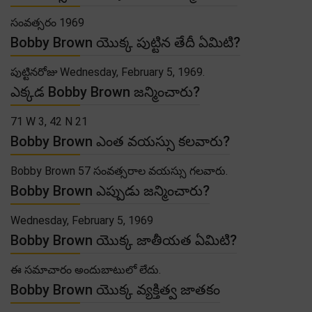
సంవత్సరం 1969
Bobby Brown యొక్క పుట్టిన తేదీ ఏమిటి?
పుట్టినరోజు Wednesday, February 5, 1969.
ఎక్కడ Bobby Brown జన్మించారు?
71 W 3, 42 N 21
Bobby Brown ఎంత వయస్సు కలవారు?
Bobby Brown 57 సంవత్సరాల వయస్సు గలవారు.
Bobby Brown ఎప్పుడు జన్మించారు?
Wednesday, February 5, 1969
Bobby Brown యొక్క జాతీయత ఏమిటి?
ఈ సమాచారం అందుబాటులో లేదు.
Bobby Brown యొక్క వ్యక్తిత్వ జాతకం