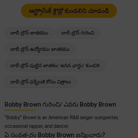
బాబీ బ్రౌన్ జాతకము
బాబీ బ్రౌన్ గురించి
బాబీ బ్రౌన్ ఉద్యోగము జాతకము
బాబీ బ్రౌన్ పుట్టిన జాతకం/ జనన ఛార్టు/ కుండలి
బాబీ బ్రౌన్ ఫర్నేలజీ కోసం చిత్రాలు
Bobby Brown గురించి/ ఎవరు Bobby Brown
"Bobby" Brown is an American R&B singer-songwriter,
occasional rapper, and dancer.
ఏ సంవత్సరం Bobby Brown జన్మించారు?