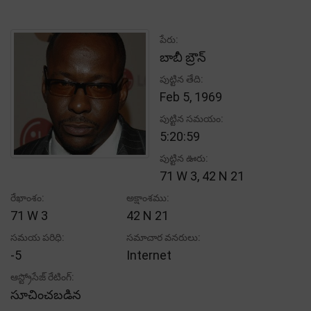
పేరు:
బాబీ బ్రౌన్
పుట్టిన తేది:
Feb 5, 1969
పుట్టిన సమయం:
5:20:59
పుట్టిన ఊరు:
71 W 3, 42 N 21
రేఖాంశం:
అక్షాంశము:
71 W 3
42 N 21
సమయ పరిధి:
సమాచార వనరులు:
-5
Internet
ఆస్ట్రోసేజ్ రేటింగ్:
సూచించబడిన