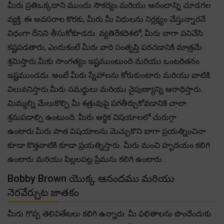
మీరు ప్రతిఒక్కదాని ముందు సౌకర్యం మరియు ఆనందాన్ని చూడగల
వ్యక్తి. ఈ అవసరాల కొరకు, మీరు మీ విధులను నిర్లక్ష్యం చేస్తున్నారనే
విధంగా దీనిని తీసుకోకూడదు. వ్యతిరేకదిశలో, మీరు బాగా పనిచేసి
కష్టపడతారు, ఎందుకంటే మీరు వారి సంతృప్తి పరచడానికి మాత్రమే
శ్రమిస్తారు.మీకు సాంగత్యం ఇష్టముంటుంది మరియు ఒంటరితనం
ఇష్టముండదు. అంటే మీరు స్నేహాలను కోరుకుంటారు మరియు వాటికి
విలువనిస్తారు.మీరు సమర్థులు మరియు నైపుణ్యాన్ని ఆరాధిస్తారు.
మిమ్మల్ని మేలుకొల్పి మీ శత్రువుపై పగతీర్చుకోవడానికి చాలా
శ్రమపడాల్సి ఉంటుంది. మీరు ఆర్థిక విషయాలలో చురుగ్గా
ఉంటారు.మీరు పాత విషయాలను మెచ్చుకొని బాగా ప్రయత్నించినా
కూడా కొత్తవాటికి కూడా ప్రయత్నిస్తారు. మీరు మంచి హృదయం కలిగి
ఉంటారు మరియు పిల్లలపట్ల ప్రేమను కలిగి ఉంటారు.
Bobby Brown యొక్క ఆనందము మరియు
నెరవేర్చుట జాతకం
మీరు గొప్ప తెలివితేటలు కలిగి ఉన్నారు. మీ ఫలితాలను పొందేందుకు