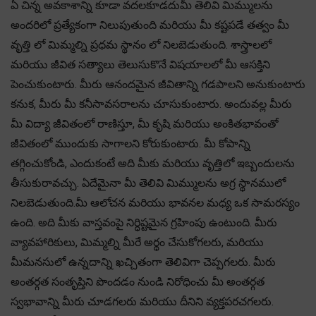
ఏ చిన్న అవకాశాన్ని కూడా వదలకూడదుమీ తెలివి మిమ్ములను
అందరిలో ప్రత్యేకంగా నిలుపుతుంది మరియు మీ కష్టపడే తత్వం మీ
వృత్తి లో మిమ్మల్ని ప్రధమ స్థానం లో నిలబెడుతుంది. శాస్త్రాలలో
మరియు జీవిత సత్యాలు తెలుసుకొనే విషయాలలో మీ ఆసక్తిని
పెంచుకుంటారు. మీరు ఆనందమైన జీవితాన్ని గడపాలని అనుకుంటారు
కనుక, మీరు మీ కనీసావసరాలను చూసుకుంటారు. అందువల్ల మీరు
మీ విద్యా జీవితంలో రాణిస్తూ, మీ కృషి మరియు అంకితభావంతో
జీవితంలో ముందుకు సాగాలని కోరుకుంటారు. మీ కోపాన్ని
తగ్గించుకోండి, ఎందుకంటే అది మీకు మరియు వృత్తిలో ఇబ్బందులను
తీసుకురావచ్చు. ఏదేమైనా మీ తెలివి మిమ్ములను అగ్ర స్థానములో
నిలబెడుతుంది.మీ ఆలోచన మరియు భావనల మధ్య ఒక సామరస్యం
ఉంది. అది మీకు వాస్తవంపై నిర్ధిష్టమైన గ్రహింపు ఉంటుంది. మీరు
వ్యావహారికులు, మిమ్మల్ని మీరే అర్థం చేసుకోగలరు, మరియు
మీమనసులో ఉన్నదాన్ని ఖచ్చితంగా తెలివిగా చెప్పగలరు. మీరు
అంతర్గత సంతృప్తిని పొందడం నుండి నిరోధించు మీ అంతర్గత
స్వభావాన్ని మీరు చూడగలరు మరియు దీనిని వ్యక్తపరచగలరు.