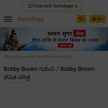
Chat with Astrologer
chat_bubble_outline
search
త
language
Previous
Nex
»
»
హోం
ప్రముఖుల జాతకం
Bobby Brown గురించి
Bobby Brown గురించి / Bobby Brown
జీవిత చరిత్ర