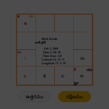
ఉత్తరము
దక్షిణము