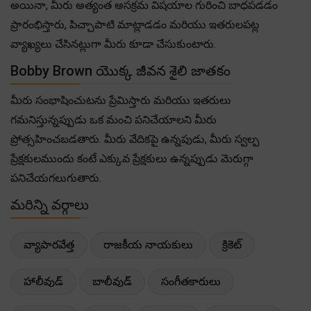
అయినా, మీరు అత్యంత అసక్రమ విషయాల గురించి బాధపడడం
ప్రారంభిస్తారు, పిచ్చాపాటి మాట్లాడడం మరియు ఇతరులపట్ల
వ్యాఖ్యలు చేసినట్లుగా మీరు కూడా చేసుకుంటారు.
Bobby Brown యొక్క జీవన శైలి జాతకం
మీరు సంభాషించుటను ప్రేమిస్తారు మరియు ఇతరులు
గమనిస్తున్నప్పుడు ఒక మంచి పనిచేయాలని మీరు
ప్రోత్సహించబడతారు. మీరు వేదికపై ఉన్నపుడు, మీరు స్వల్ప
ప్రేక్షకులముందు కంటే ఎక్కువ ప్రేక్షకులు ఉన్నప్పుడు మెరుగ్గా
పనిచేయగలుగుతారు.
మరిన్ని వర్గాలు
వ్యాపారవేత్త
రాజకీయ నాయకులు
క్రికెట్
హాలీవుడ్
బాలీవుడ్
సంగీతకారులు