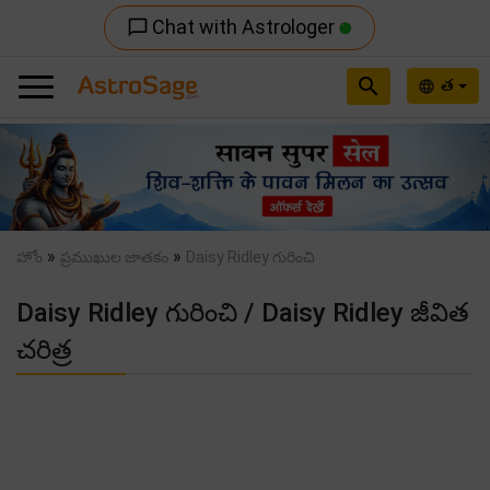
Chat with Astrologer
chat_bubble_outline
search
త
language
Previous
Nex
»
»
హోం
ప్రముఖుల జాతకం
Daisy Ridley గురించి
Daisy Ridley గురించి / Daisy Ridley జీవిత
చరిత్ర