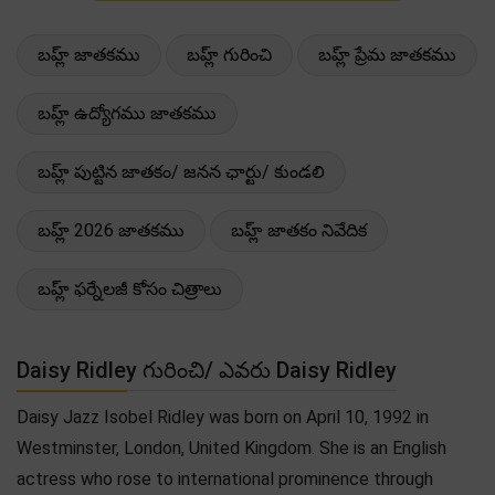
బహ్ల్ జాతకము
బహ్ల్ గురించి
బహ్ల్ ప్రేమ జాతకము
బహ్ల్ ఉద్యోగము జాతకము
బహ్ల్ పుట్టిన జాతకం/ జనన ఛార్టు/ కుండలి
బహ్ల్ 2026 జాతకము
బహ్ల్ జాతకం నివేదిక
బహ్ల్ ఫర్నేలజీ కోసం చిత్రాలు
Daisy Ridley గురించి/ ఎవరు Daisy Ridley
Daisy Jazz Isobel Ridley was born on April 10, 1992 in
Westminster, London, United Kingdom. She is an English
actress who rose to international prominence through