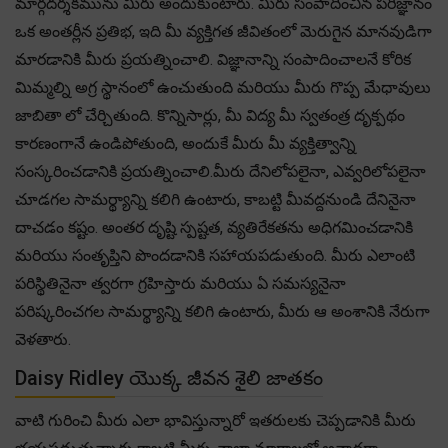
మార్గదర్శకమును మీరు అందుకుంటారు. మీరు సంపాదించిన పరిజ్ఞానం
ఒక అంతర్లీన ప్రతిభ, ఇది మీ వ్యక్తిగత జీవితంలో మెరుగైన మానవుడిగా
మారడానికి మీరు ప్రయత్నించాలి. విజ్ఞానాన్ని సంపాదించాలనే కోరిక
మిమ్మల్ని అగ్ర స్థానంలో ఉంచుతుంది మరియు మీరు గొప్ప మేధావులు
జాబితా లో చేర్చితుంది. కొన్నిసార్లు, మీ విద్య మీ స్వతంత్ర దృక్పథం
కారణంగానే ఉండిపోతుంది, అందుకే మీరు మీ వ్యక్తిత్వాన్ని
సంస్కరించడానికి ప్రయత్నించాలి.మీరు దేనిలోపలైనా, ఎవ్వరిలోపలైనా
చూడగల సామర్థ్యాన్ని కలిగి ఉంటారు, కాబట్టి మీవద్దనుండి దేనినైనా
దాచడం కష్టం. అంతర దృష్టి స్పష్టత, వ్యతిరేకతను అధిగమించడానికి
మరియు సంతృప్తిని పొందడానికి సహాయపడుతుంది. మీరు ఎలాంటి
పరిస్థితినైనా త్వరగా గ్రహిస్తారు మరియు ఏ సమస్యనైనా
పరిష్కరించగల సామర్థ్యాన్ని కలిగి ఉంటారు, మీరు ఆ అంశానికి నేరుగా
వెళతారు.
Daisy Ridley యొక్క జీవన శైలి జాతకం
వాటి గురించి మీరు ఎలా భావిస్తున్నారో ఇతరులకు చెప్పడానికి మీరు