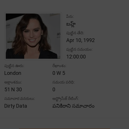
పేరు:
బహ్ల్
పుట్టిన తేది:
Apr 10, 1992
పుట్టిన సమయం:
12:00:00
పుట్టిన ఊరు:
రేఖాంశం:
London
0 W 5
అక్షాంశము:
సమయ పరిధి:
51 N 30
0
సమాచార వనరులు:
ఆస్ట్రోసేజ్ రేటింగ్:
Dirty Data
పనికిరాని సమాచారం