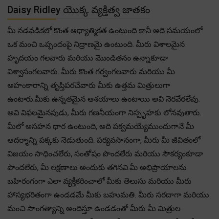
Daisy Ridley యొక్క వ్యక్తిత్వ జాతకం
మీ నడవడికలో కొంత ఆధ్యాత్మికత ఉంటుంది కానీ అది సమయంలో
ఒక మంచి ఒప్పందంపై నిద్రాణమై ఉంటుంది. మీరు విశాలమైన
హృదయం గలవారు మరియు మొండితనం ఉన్నాకూడా
విశ్వాసంగలవారు. మీరు కొంత గర్వంగలవారు మరియు మీ
అహంకారాన్ని తృప్తిపరచేవారు మీకు ఉత్తమ మిత్రులుగా
ఉంటారు.మీకు ఉన్నతమైన ఆశయాలు ఉంటాయి అవి నెరవేరలేవు.
అవి విఫలమైనపుడు, మీరు గణనీయంగా నిస్పృహకు లోనవుతారు.
మీలో అసహన ధార ఉంటుంది, అది పక్వమయ్యేముందుగానే మీ
ఆదర్శాన్ని పక్కకు నెడుతుంది. పర్యవసానంగా, మీరు మీ జీవితంలో
విజయం సాధించలేరు, సంతోషం పొందలేరు మరియు సౌకర్యంకూడా
పొందలేరు, మీ లక్షణాలు అందుకు తగినవి.మీ అభిప్రాయాలను
బహిరంగంగా ఎలా వ్యక్తీకరించాలో మీకు తెలుసు మరియు మీరు
హాస్యభరితంగా ఉండడమే మీకు బహుమతి. మీరు సరదాగా మరియు
మంచి సాంగత్యాన్ని అందిస్తూ ఉండడంతో మీరు మీ మిత్రుల