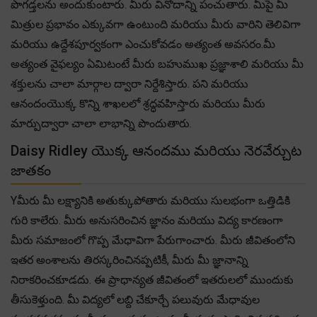
పొగడ్తలను అందుకుంటారు. మీరు వినోదాన్ని పంచుతారు. మీపై మీ
మిత్రుల ప్రభావం ఎక్కువగా ఉంటుంది మరియు మీరు వారిని తెలివిగా
మరియు ఉద్దేశపూర్వకంగా ఎంచుకోవడం అత్యంత అవసరం.మీ
అత్యంత వైఫల్యం ఏమిటంటే మీరు బహుముఖ ప్రజ్ఞాశాలి మరియు మీ
శక్తులను చాలా మార్గాల ద్వారా నిర్దేశిస్తారు. పని మరియు
ఆనందంయొక్క కొన్ని శాఖలలో శ్రద్ధవహిస్తారు మరియు మీరు
మార్పుద్వారా చాలా లాభాన్ని పొందుతారు.
Daisy Ridley యొక్క ఆనందము మరియు నెరవేర్చుట
జాతకం
Yమీరు మీ లక్ష్యానికి అతుక్కుపోతారు మరియు సులభంగా ఒత్తిడికి
గురి కాలేరు. మీరు అనుసరించిన జ్ఞానం మరియు విద్య కారణంగా
మీరు సమాజంలో గొప్ప మేధావిగా పేరుగాంచారు. మీరు జీవితంలోని
ఇతర అంశాలను తిరస్కరించినప్పటికీ, మీరు మీ జ్ఞానాన్ని
నిరాకరించకూడదు. ఈ ప్రాధాన్యత జీవితంలో ఇతరులలో ముందుకు
తీసుకెళ్తుంది. మీ విద్యలో లబ్ది చేకూర్చే పలువురు మేధావుల