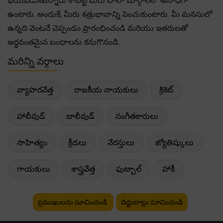
భయపడుతున్నారు కాబట్టి మీరు చాలా మార్గాలలో అనాధగా
ఉంటారు. అందుకే, మీరు శత్రుభావాన్ని పెంచుకుంటారు. మీ మనసులో
ఉన్నది వెంటనే చెప్పండం ప్రారంభించండి మరియు ఇతరులతో
అర్థవంతమైన బంధాలను కనుగొనండి.
మరిన్ని వర్గాలు
వ్యాపారవేత్త
రాజకీయ నాయకులు
క్రికెట్
హాలీవుడ్
బాలీవుడ్
సంగీతకారులు
సాహిత్యం
క్రీడలు
నేరస్తులు
జ్యోతిష్కులు
గాయకులు
శాస్త్రవేత్త
ఫుట్బాల్
హాకీ
ప్రముఖులను సూచించండి
దిద్దుబాట్లు సూచించండి