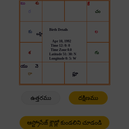
ఉత్తరము
దక్షిణము