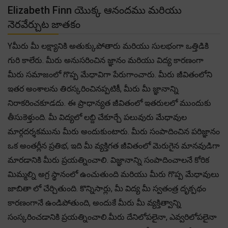
Elizabeth Finn యొక్క ఆనందము మరియు
నెరవేర్చుట జాతకం
Yమీరు మీ లక్ష్యానికి అతుక్కుపోతారు మరియు సులభంగా ఒత్తిడికి
గురి కాలేరు. మీరు అనుసరించిన జ్ఞానం మరియు విద్య కారణంగా
మీరు సమాజంలో గొప్ప మేధావిగా పేరుగాంచారు. మీరు జీవితంలోని
ఇతర అంశాలను తిరస్కరించినప్పటికీ, మీరు మీ జ్ఞానాన్ని
నిరాకరించకూడదు. ఈ ప్రాధాన్యత జీవితంలో ఇతరులలో ముందుకు
తీసుకెళ్తుంది. మీ విద్యలో లబ్ది చేకూర్చే పలువురు మేధావుల
మార్గదర్శకమును మీరు అందుకుంటారు. మీరు సంపాదించిన పరిజ్ఞానం
ఒక అంతర్లీన ప్రతిభ, ఇది మీ వ్యక్తిగత జీవితంలో మెరుగైన మానవుడిగా
మారడానికి మీరు ప్రయత్నించాలి. విజ్ఞానాన్ని సంపాదించాలనే కోరిక
మిమ్మల్ని అగ్ర స్థానంలో ఉంచుతుంది మరియు మీరు గొప్ప మేధావులు
జాబితా లో చేర్చితుంది. కొన్నిసార్లు, మీ విద్య మీ స్వతంత్ర దృక్పథం
కారణంగానే ఉండిపోతుంది, అందుకే మీరు మీ వ్యక్తిత్వాన్ని
సంస్కరించడానికి ప్రయత్నించాలి.మీరు దేనిలోపలైనా, ఎవ్వరిలోపలైనా