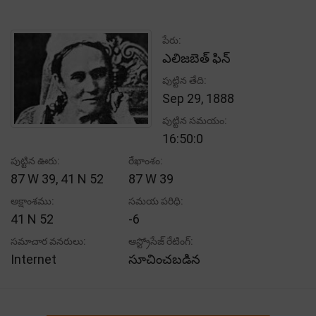
పేరు:
ఎలిజబెత్ ఫిన్
పుట్టిన తేది:
Sep 29, 1888
పుట్టిన సమయం:
16:50:0
పుట్టిన ఊరు:
రేఖాంశం:
87 W 39, 41 N 52
87 W 39
అక్షాంశము:
సమయ పరిధి:
41 N 52
-6
సమాచార వనరులు:
ఆస్ట్రోసేజ్ రేటింగ్:
Internet
సూచించబడిన