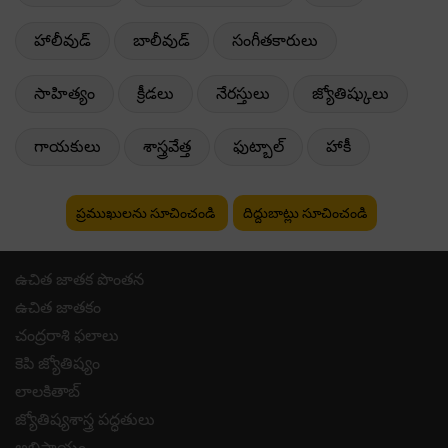
హాలీవుడ్
బాలీవుడ్
సంగీతకారులు
సాహిత్యం
క్రీడలు
నేరస్తులు
జ్యోతిష్కులు
గాయకులు
శాస్త్రవేత్త
ఫుట్బాల్
హాకీ
ప్రముఖులను సూచించండి
దిద్దుబాట్లు సూచించండి
ఉచిత జాతక పొంతన
ఉచిత జాతకం
చంద్రరాశి ఫలాలు
కెపి జ్యోతిష్యం
లాలకితాబ్
జ్యోతిష్యశాస్త్ర పద్ధతులు
అభిప్రాయం