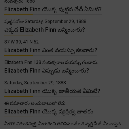
సంవత్సరం 1888
Elizabeth Finn యొక్క పుట్టిన తేదీ ఏమిటి?
పుట్టినరోజు Saturday, September 29, 1888.
ఎక్కడ Elizabeth Finn జన్మించారు?
87 W 39, 41 N 52
Elizabeth Finn ఎంత వయస్సు కలవారు?
Elizabeth Finn 138 సంవత్సరాల వయస్సు గలవారు.
Elizabeth Finn ఎప్పుడు జన్మించారు?
Saturday, September 29, 1888
Elizabeth Finn యొక్క జాతీయత ఏమిటి?
ఈ సమాచారం అందుబాటులో లేదు.
Elizabeth Finn యొక్క వ్యక్తిత్వ జాతకం
మీరొక నిగూఢవ్యక్తి. మీగురించి తెలిసిన ఒకే ఒక వ్యక్తి మీరే. మీ వాస్తవ