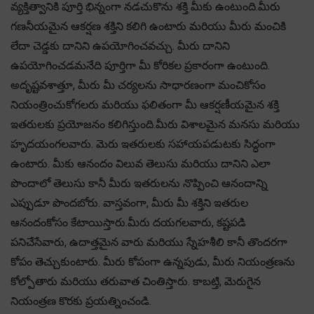
వ్యక్తిత్వానికి పూర్తి భిన్నంగా నడచుకొను శక్తి మీకు ఉంటుంది.మీరు
గణనీయమైన ఆకర్షణ శక్తిని కలిగి ఉంటారు మరియు మీరు మంచికి
లేదా చెడ్డకు దానిని ఉపయోగించవచ్చు. మీరు దానిని
ఉపయోగించడమనేది పూర్తిగా మీ కోరికల ప్రకారంగా ఉంటుంది.
అదృష్టవశాత్తూ, మీరు మీ చర్యలను సాధారణంగా మంచికోసం
నియంత్రించుకోగలరు మరియు ఫలితంగా మీ ఆకర్షణీయమైన శక్తి
ఇతరులకు ప్రయోజనం కలిగిస్తుంది.మీరు విశాలమైన మనసు మరియు
హృదయంగలవారు. మెరు ఇతరులకు సహాయపడుటకు సిద్ధంగా
ఉంటారు. మీకు ఆనందం విలువ తెలుసు మరియు దానిని ఎలా
పొందాలో తెలుసు కానీ మీరు ఇతరులను నొప్పించి ఆనందాన్ని
ఎప్పుడూ పొందబోరు. వాస్తవంగా, మీరు మీ శక్తిని ఇతరుల
ఆనందంకోసం కేటాయిస్తారు.మీరు దయగలవారు, కష్టపడి
పనిచేసేవారు, ఉదాత్తమైన వారు మరియు స్నేహశీలి కానీ తొందరగా
కోపం తెచ్చుకుంటారు. మీరు కోపంగా ఉన్నపుడు, మీరు నియంత్రణను
కోల్పోతారు మరియు తరువాత చింతిస్తారు. కాబట్తి, మెరుగైన
నియంత్రణ కొరకు ప్రయత్నించండి.