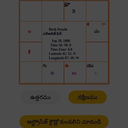
ఉత్తరము
దక్షిణము