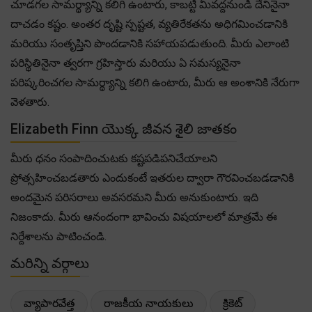
చూడగల సామర్థ్యాన్ని కలిగి ఉంటారు, కాబట్టి మీవద్దనుండి దేనినైనా
దాచడం కష్టం. అంతర దృష్టి స్పష్టత, వ్యతిరేకతను అధిగమించడానికి
మరియు సంతృప్తిని పొందడానికి సహాయపడుతుంది. మీరు ఎలాంటి
పరిస్థితినైనా త్వరగా గ్రహిస్తారు మరియు ఏ సమస్యనైనా
పరిష్కరించగల సామర్థ్యాన్ని కలిగి ఉంటారు, మీరు ఆ అంశానికి నేరుగా
వెళతారు.
Elizabeth Finn యొక్క జీవన శైలి జాతకం
మీరు ధనం సంపాదించుటకు కష్టపడిపనిచేయాలని
ప్రోత్సహించబడతారు ఎందుకంటే ఇతరుల ద్వారా గౌరవించబడడానికి
అందమైన పరిసరాలు అవసరమని మీరు అనుకుంటారు. ఇది
నిజంకాదు. మీరు ఆనందంగా భావించు విషయాలలో మాత్రమే ఈ
నిర్దేశాలను పాటించండి.
మరిన్ని వర్గాలు
వ్యాపారవేత్త
రాజకీయ నాయకులు
క్రికెట్