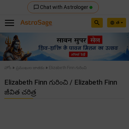
Chat with Astrologer
chat_bubble_outline
search
త
language
Previous
Nex
»
»
హోం
ప్రముఖుల జాతకం
Elizabeth Finn గురించి
Elizabeth Finn గురించి / Elizabeth Finn
జీవిత చరిత్ర