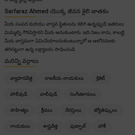
Sarfaraz Ahmed యొక్క జీవన శైలి జాతకం
మీరు సంపద మరియు వాస్తవ స్థితులను కలిగి ఉన్నప్పుడే ఇతరులు
మిమ్మల్ని గౌరవిస్తారని మీరు అనుకుంటారు. ఇది నిజం కాదు, కాబట్టి,
మీరు వాస్తవంగా ఏమిచేయాలనుకుంటున్నారో ఆ ఆలోచనలకు
తగినట్టుగా ఉన్న లక్ష్యాలను సాధించండి.
మరిన్ని వర్గాలు
వ్యాపారవేత్త
రాజకీయ నాయకులు
క్రికెట్
హాలీవుడ్
బాలీవుడ్
సంగీతకారులు
సాహిత్యం
క్రీడలు
నేరస్తులు
జ్యోతిష్కులు
గాయకులు
శాస్త్రవేత్త
ఫుట్బాల్
హాకీ