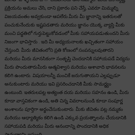
ప్రక్రియను అమలు చేసి, దాని ప్రకారం పని చేస్తే, ఎవరూ మిమ్మల్ని
విజయవంతం అవ్వకుండా ఆపలేరు.మీరు మీ జ్ఞానాన్ని ఇతరులతో
పంచుకునేందుకు ఇష్టపడతారు మరియు జ్ఞానం యొక్క వ్యాప్తి మీకు
మంచి పద్ధతిలో గుర్తుపెట్టుకోవడంలో మీకు సహాయపడుతుందని మీరు
నిజంగా భావిస్తారు . ఇది మీ అధ్యయనాలకు ఖచ్చితంగా సహాయం
చేస్తుంది. మీరు జీవితంలోని ప్రతి కోణంలో సంపన్నులవుతారని
మరియు మీరు మానసికంగా సంతృప్తి చెందడానికి సహాయపడే విద్యను
మీరు పొందుతారుమీరు ఆత్మవిశ్వాస మరియు ఆశావాది భావనలను
కలిగి ఉంటారు. విషయాలన్నీ మంచికే జరుగుతాయని ఎల్లప్పుడూ
అనుకుంటారు మరియు ఇవి ప్రసరించడానికి మీకు సామర్థ్యం
ఉంటుంది. ఇతరులపట్ల అత్యంత దయ మరియు సహనం ఉండి, మీరు
కూడా వాస్తవికంగా ఉండి, అతి చిన్న వివరాలనుండి కూడా సంపూర్ణ
అంశాలను పూర్తిగా అర్థంచేసుకుంటారు. మీకు జీవితం పట్ల నమ్మకం
మరియు ఆధ్యాత్మికం కలిగి ఉండి ఎక్కువ ప్రయత్నాలను చేయడానికి
సహాయపడి మరియు మీరు ఆనందాన్ని పొందడానికి అధిక
సామర్థ్యాన్ని ఇస్తుంది.