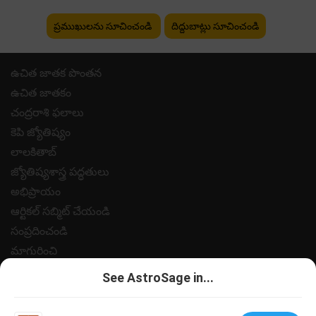
ప్రముఖులను సూచించండి
దిద్దుబాట్లు సూచించండి
ఉచిత జాతక పొంతన
ఉచిత జాతకం
చంద్రరాశి ఫలాలు
కెపి జ్యోతిష్యం
లాలకితాబ్
జ్యోతిష్యశాస్త్ర పద్ధతులు
అభిప్రాయం
ఆర్టికల్ సబ్మిట్ చేయండి
సంప్రదించండి
మాగురించి
పేమెంట్
See AstroSage in...
గోప్యత విధానం
నియమ నిబంధనలు