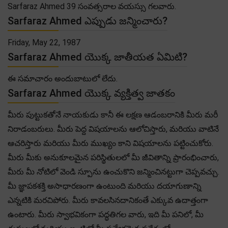
Sarfaraz Ahmed 39 సంవత్సరాల వయస్సు గలవారు.
Sarfaraz Ahmed ఎప్పుడు జన్మించారు?
Friday, May 22, 1987
Sarfaraz Ahmed యొక్క జాతీయత ఏమిటి?
ఈ సమాచారం అందుబాటులో లేదు.
Sarfaraz Ahmed యొక్క వ్యక్తిత్వ జాతకం
మీరు పుట్టుకతోనే నాయకుడు కానీ ఈ లక్షణ ఆడంబరానికి మీరు మరీ
నిరాడంబరులు. మీరు పెద్ద విషయాలను ఆలోచిస్తారు, మరియు వాటినే
ఆచరిస్తారు మరియు మీరు ముఖ్యం కాని విషయాలను పట్టించుకోరు.
మీరు మీకు అనుకూలమైన పరిస్థితులలో మీ జీవితాన్ని ప్రారంభించారు,
మీరు మీ నోటిలో వెండి స్పూను ఉంచుకొని జన్మించినట్టుగా చెప్పవచ్చు.
మీ జ్ఞాపకశక్తి అసాధారణంగా ఉంటుంది మరియు దయాగుణాన్ని
ఎన్నటికి మరచిపోరు. మీరు కావలసినదానికంతే ఎక్కువ ఉదాత్తంగా
ఉంటారు. మీరు స్వాభవికంగా పద్ధతిగల వారు, ఇది మీ పనిలో, మీ