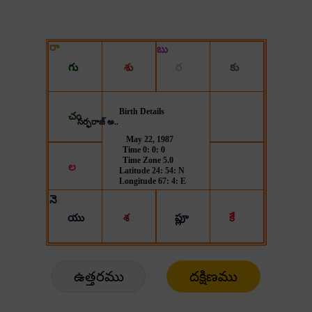
ఉత్తరము
దక్షిణము