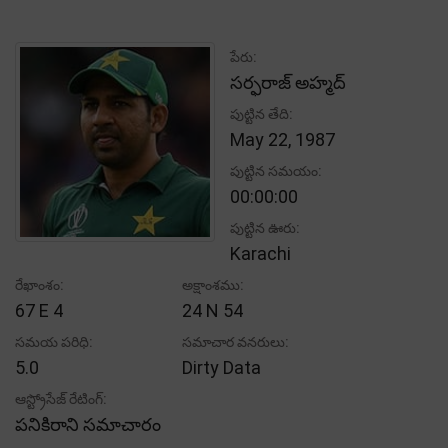
పేరు:
సర్ఫరాజ్ అహ్మద్
పుట్టిన తేది:
May 22, 1987
పుట్టిన సమయం:
00:00:00
పుట్టిన ఊరు:
Karachi
రేఖాంశం:
అక్షాంశము:
67 E 4
24 N 54
సమయ పరిధి:
సమాచార వనరులు:
5.0
Dirty Data
ఆస్ట్రోసేజ్ రేటింగ్:
పనికిరాని సమాచారం