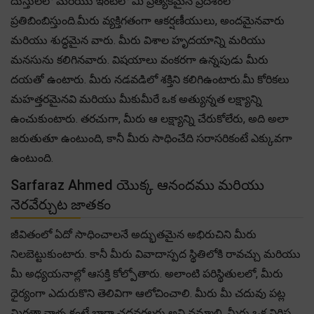
దుస్తులలో మరియు ఇంటిలో మీ ప్రత్యేకమైన ప్రదేశంలో
ప్రతిబింబిస్తుంది.మీరు వ్యక్తిగతంగా ఆకర్షణీయులు, అందమైనవారు
మరియు శుద్ధమైన వారు. మీరు విశాల హృదయాన్ని మరియు
మనసును కలిగినవారు. విషయాలు వంకరగా ఉన్నపుడు మీరు
దయతో ఉంటారు. మీరు నడవడిలో శక్తిని కలిగిఉంటారు.మీ కోరికలు
మహత్తరమైనవి మరియు మీకుమీరే ఒక అత్యున్నత లక్ష్యాన్ని
ఉంచుకుంటారు. తరచుగా, మీరు ఆ లక్ష్యాన్ని చేరుకోలేరు, అది అలా
జరుతుతూ ఉంటుంది, కానీ మీరు సాధించేది సరాసరికంటే ఎక్కువగా
ఉంటుంది.
Sarfaraz Ahmed యొక్క ఆనందము మరియు
నెరవేర్చుట జాతకం
జీవితంలో ఏదో సాధించాలనే అద్భుతమైన అభిరుచిని మీరు
నిలబెట్టుకుంటారు. కానీ మీరు వివాదాస్పద స్థితిలోకి రావచ్చు మరియు
మీ అధ్యయనాల్లో ఆసక్తి కోల్పోతారు. అలాంటి పరిస్థితులలో, మీరు
ధైర్యంగా ఎదురుకొని తెలివిగా ఆలోచించాలి. మీరు మీ చదువు పట్ల
మిగతా వాళ్ళ కంటే బాగా చదవగలరు అని నమ్మాలి. మీరు ఒక నిర్దిష్ట