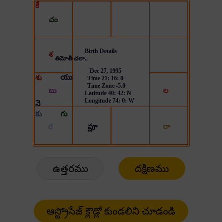
ఉత్తరము
దక్షిణము