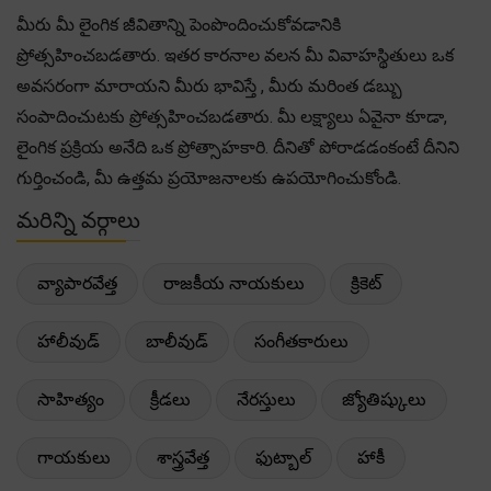
మీరు మీ లైంగిక జీవితాన్ని పెంపొందించుకోవడానికి
ప్రోత్సహించబడతారు. ఇతర కారనాల వలన మీ వివాహస్థితులు ఒక
అవసరంగా మారాయని మీరు భావిస్తే , మీరు మరింత డబ్బు
సంపాదించుటకు ప్రోత్సహించబడతారు. మీ లక్ష్యాలు ఏవైనా కూడా,
లైంగిక ప్రక్రియ అనేది ఒక ప్రోత్సాహకారి. దీనితో పోరాడడంకంటే దీనిని
గుర్తించండి, మీ ఉత్తమ ప్రయోజనాలకు ఉపయోగించుకోండి.
మరిన్ని వర్గాలు
వ్యాపారవేత్త
రాజకీయ నాయకులు
క్రికెట్
హాలీవుడ్
బాలీవుడ్
సంగీతకారులు
సాహిత్యం
క్రీడలు
నేరస్తులు
జ్యోతిష్కులు
గాయకులు
శాస్త్రవేత్త
ఫుట్బాల్
హాకీ