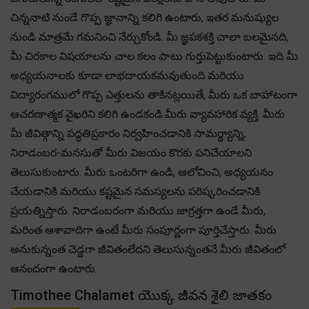
చిన్ననాటి నుండే గొప్ప జ్ఞానాన్ని కలిగి ఉంటారు, ఇతర మనుష్యుల
నుండి మాత్రమే గమనించి నేర్చుకోండి. మీ జ్ఞపకశక్తి చాలా బలమైనది,
మీ చిరకాల విషయాలను చాల కలం పాటు గుర్తుపెట్టుకుంటారు. ఇది మీ
అధ్యయనాలకు కూడా లాభదాయకమవుతుంది మరియు
విద్యారంగములో గొప్ప ఎత్తులను తాకినట్లయితే, మీరు ఒక బాహాటంగా
ఆచరణాత్మక వైఖరిని కలిగి ఉండకండి.మీరు వ్యావహారిక వ్యక్తి. మీరు
మీ జీవిత్గాన్ని పద్ధతిప్రకారం నిర్వహించడానికి సామర్థ్యాన్ని,
నిరాడంబర-మనసుతో మీరు విజయం కొరకు పనిచేయాలని
తెలుసుకుంటారు. మీరు ఒంటరిగా ఉండి, ఆలోచించి, అధ్యయనం
చేయడానికి మరియు కష్టమైన సమస్యలను పరిష్కరించడానికి
ప్రయత్నిస్తారు. నిరాడంబరంగా మరియు జాగ్రత్తగా ఉండే మీరు,
మరింత ఆశావాదిగా ఉంటే మీరు సంపూర్ణంగా పూర్తిచేస్తారు. మీరు
అనుకున్నంత చెడ్డగా జీవితంలేదని తెలుసున్నంతనే మీరు జీవితంలో
ఆనందంగా ఉంటారు.
Timothee Chalamet యొక్క జీవన శైలి జాతకం