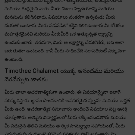
ప్రతిబింబిస్తుంది.మీరు వ్యక్తిగతంగా ఆకర్షణీయులు, అందమైనవారు
మరియు శుద్ధమైన వారు. మీరు విశాల హృదయాన్ని మరియు
మనసును కలిగినవారు. విషయాలు వంకరగా ఉన్నపుడు మీరు
దయతో ఉంటారు. మీరు నడవడిలో శక్తిని కలిగిఉంటారు.మీ కోరికలు
మహత్తరమైనవి మరియు మీకుమీరే ఒక అత్యున్నత లక్ష్యాన్ని
ఉంచుకుంటారు. తరచుగా, మీరు ఆ లక్ష్యాన్ని చేరుకోలేరు, అది అలా
జరుతుతూ ఉంటుంది, కానీ మీరు సాధించేది సరాసరికంటే ఎక్కువగా
ఉంటుంది.
Timothee Chalamet యొక్క ఆనందము మరియు
నెరవేర్చుట జాతకం
మీరు చాలా ఆచరణాత్మికంగా ఉంటారు, ఈ విషయాన్నైనా ఇలాగే
పరిష్కరిస్తారు. జ్ఞానం పొందడానికి అవసరమైన స్పృహ మరియు అర్హత
మీకు ఉంది. ఆచరణాత్మిక సమాచారం అందించే విషయాల పట్ల ఆసక్తి
చూపుతారు. తెలివైన విద్యార్ధులలో మీరు లెక్కించబడతారు మరియు
మీ పదునైన తెలివి మరియు తార్కిక సామర్ధ్యాల సహాయంతో, మీరు
ఎగురుతున్న రంగులతో కష్టమైన పరీక్షలను పాస్ అవుతారు. మీ