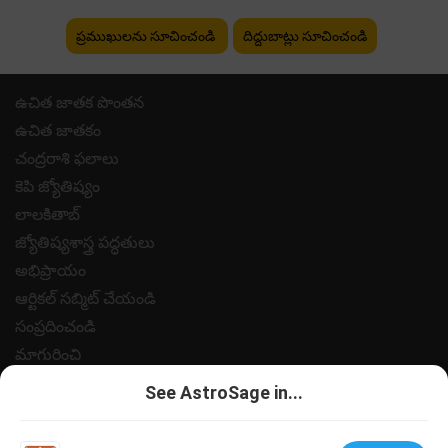
ప్రముఖులను సూచించండి
దిద్దుబాట్లు సూచించండి
ఉచిత జాతక పొంతన
ఉచిత జాతకం
చంద్రరాశి ఫలాలు
కెపి జ్యోతిష్యం
లాలకితాబ్
జ్యోతిష్యశాస్త్ర పద్ధతులు
అభిప్రాయం
ఆర్టికల్ సబ్మిట్ చేయండి
సంప్రదించండి
మాగురించి
పేమెంట్
See AstroSage in...
గోప్యత విధానం
నియమ నిబంధనలు