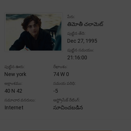
పేరు:
తిమోతీ చలామెట్
పుట్టిన తేది:
Dec 27, 1995
పుట్టిన సమయం:
21:16:00
పుట్టిన ఊరు:
రేఖాంశం:
New york
74 W 0
అక్షాంశము:
సమయ పరిధి:
40 N 42
-5
సమాచార వనరులు:
ఆస్ట్రోసేజ్ రేటింగ్:
Internet
సూచించబడిన