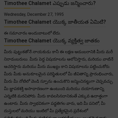
Timothee Chalamet ఎప్పుడు జన్మించారు?
Wednesday, December 27, 1995
Timothee Chalamet యొక్క జాతీయత ఏమిటి?
ఈ సమాచారం అందుబాటులో లేదు.
Timothee Chalamet యొక్క వ్యక్తిత్వ జాతకం
మీరు పుట్టుకతోనే నాయకుడు కానీ ఈ లక్షణ ఆడంబరానికి మీరు మరీ
నిరాడంబరులు. మీరు పెద్ద విషయాలను ఆలోచిస్తారు, మరియు వాటినే
ఆచరిస్తారు మరియు మీరు ముఖ్యం కాని విషయాలను పట్టించుకోరు.
మీరు మీకు అనుకూలమైన పరిస్థితులలో మీ జీవితాన్ని ప్రారంభించారు,
మీరు మీ నోటిలో వెండి స్పూను ఉంచుకొని జన్మించినట్టుగా చెప్పవచ్చు.
మీ జ్ఞాపకశక్తి అసాధారణంగా ఉంటుంది మరియు దయాగుణాన్ని
ఎన్నటికి మరచిపోరు. మీరు కావలసినదానికంతే ఎక్కువ ఉదాత్తంగా
ఉంటారు. మీరు స్వాభవికంగా పద్ధతిగల వారు, ఇది మీ పనిలో, మీ
దుస్తులలో మరియు ఇంటిలో మీ ప్రత్యేకమైన ప్రదేశంలో