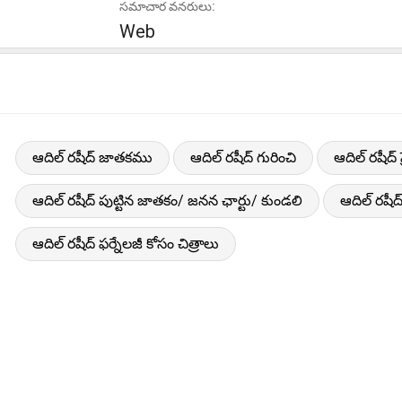
సమాచార వనరులు:
Web
ఆదిల్ రషీద్ జాతకము
ఆదిల్ రషీద్ గురించి
ఆదిల్ రషీద్
ఆదిల్ రషీద్ పుట్టిన జాతకం/ జనన ఛార్టు/ కుండలి
ఆదిల్ రషీ
ఆదిల్ రషీద్ ఫర్నేలజీ కోసం చిత్రాలు