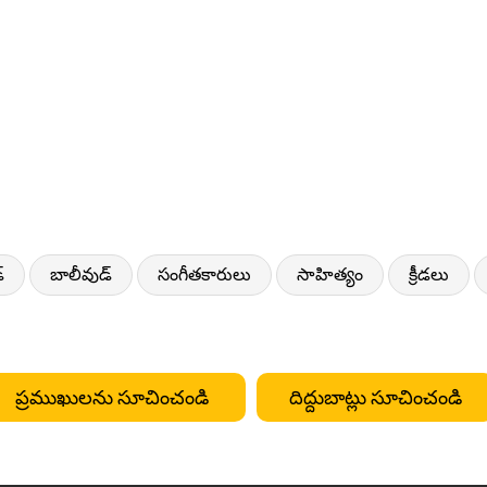
్
బాలీవుడ్
సంగీతకారులు
సాహిత్యం
క్రీడలు
ప్రముఖులను సూచించండి
దిద్దుబాట్లు సూచించండి