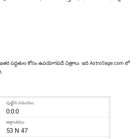
డిక్షన్ ఇతర పద్దతుల కోసం ఉపయోగపడే చిత్రాలు. ఇది AstroSage.com లో
ి.
పుట్టిన సమయం:
0:0:0
అక్షాంశము:
53 N 47