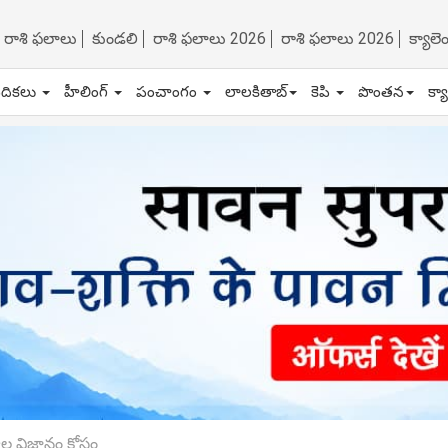
రాశి ఫలాలు
కుండలి
రాశి ఫలాలు 2026
రాశి ఫలాలు 2026
క్యాల
ేదికలు
హీలింగ్
పంచాంగం
లాలకితాబ్
కెపి
పొంతన
క్య
పాల విజ్ఞానం కోసం