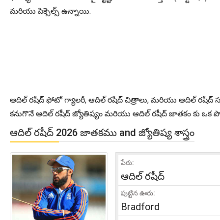
మరియు పిక్సెల్స్ ఉన్నాయి.
ఆదిల్ రషీద్ ఫోటో గ్యాలరీ, ఆదిల్ రషీద్ చిత్రాలు, మరియు ఆదిల్ రషీద్
కనుగొనే ఆదిల్ రషీద్ జ్యోతిష్యం మరియు ఆదిల్ రషీద్ జాతకం కు ఒక పొ
ఆదిల్ రషీద్ 2026 జాతకము and జ్యోతిష్య శాస్త్రం
పేరు:
ఆదిల్ రషీద్
పుట్టిన ఊరు:
Bradford