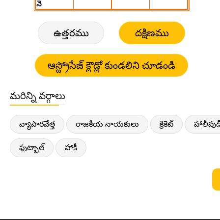
ఉత్తరము
దక్షిణము
మరిన్ని వర్గాలు
వ్యాపారవేత్త
రాజకీయ నాయకులు
క్రికెట్
హాలీవుడ
ఫుట్బాల్
హాకీ