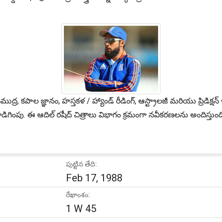
 సముద్ర, కపాల జ్ఞానం, హస్తకళ / హ్యాండ్ రీడింగ్, ఆస్ట్రాలజీ మరియు ప్రి
డిగింపు. ఈ ఆదిల్ రషీద్ చిత్రాలు విభాగం క్రమంగా నవీకరణలను అందిస్తుంద
పుట్టిన తేది:
Feb 17, 1988
రేఖాంశం:
1 W 45