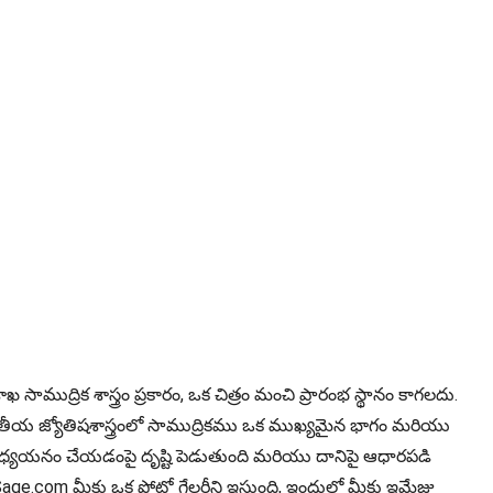
ాముద్రిక శాస్త్రం ప్రకారం, ఒక చిత్రం మంచి ప్రారంభ స్థానం కాగలదు.
భారతీయ జ్యోతిషశాస్త్రంలో సాముద్రికము ఒక ముఖ్యమైన భాగం మరియు
ిని అధ్యయనం చేయడంపై దృష్టి పెడుతుంది మరియు దానిపై ఆధారపడి
roSage.com మీకు ఒక ఫోటో గేలరీని ఇస్తుంది, ఇందులో మీకు ఇమేజ్లు