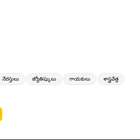
నేరస్తులు
జ్యోతిష్కులు
గాయకులు
శాస్త్రవేత్త