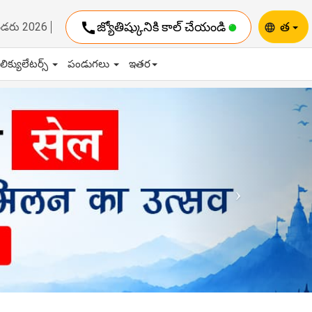
call
జ్యోతిష్కునికి కాల్ చేయండి
త
ెండరు 2026
language
ాలిక్యులేటర్స్
పండుగలు
ఇతర
Next