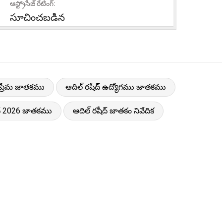
ఆస్ట్రోసేజ్ రేటింగ్:
సూచించబడిన
 ప్రేమ జాతకము
ఆదిల్ రషీద్ ఉద్యోగము జాతకము
ద్ 2026 జాతకము
ఆదిల్ రషీద్ జాతకం నివేదిక