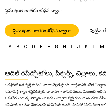
ప్రముఖుల జాతకం శోధన ద్వారా
ప్రముఖుల జాతకం శోధన ద్వారా
పుట్టిన త
A
B
C
D
E
F
G
H
I
J
K
L
M
ఆదిల్ రషీద్ఫోటోలు, పిక్చర్స్, చిత్రాలు, 
ఒక ఫోటో ఒక వ్యక్తి గురించి చాలా వెల్లడిస్తుంది. వాస్తవానికి, శరీ
సమాధుక్రి శాస్త్రం శస్త్రచికిత్సకు దాదాపుగా అనువదించబడుతుంది
ఒక శరీరం యొక్క నిర్మాణం చూడటం ద్వారా వ్యక్తి గురించి అంచనా వే
భవిష్యత్ అంచనా వేయడంపై దృష్టి పెడుతుంది. హస్తకళ (హస్ట్ రేఖా) దాని