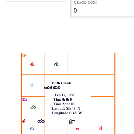
సమయ పరిధి:
0