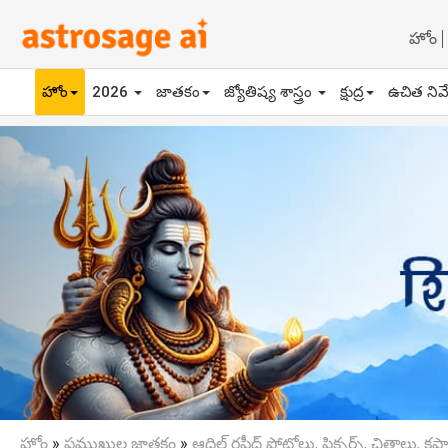
హోం
హోం
2026
జాతకం
జ్యోతిష్య శాస్త్రం
క్షుద్ర
ఉచిత నివ
Previous
హోం
»
ప్రముఖుల జాతకం
»
ఆదిల్ రషీద్ ఫోటోలు, పిక్చర్స్, చిత్రాలు, క