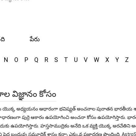
ేది
పేరు
N
O
P
Q
R
S
T
U
V
W
X
Y
Z
కపాల విజ్ఞానం కోసం
ర నిర్మాణం యొక్క అధ్యయనం ఆధారంగా భవిష్యత్ అంచనాల పురాతన భారతీయ శాఖ స
, ఇది సాధారణంగా పుర్రె ఆకారం ఉపయోగించి అంచనా కోసం ఉపయోగిస్తారు. 
సేందుకు ఉపయోగిస్తారు. హస్తసాముద్రికం అనేది ఒక వ్యక్తి యొక్క అరచేత
 పెద్ద బంధువు సమూద్రిక్ శాస్త్రం కన్నా ఎక్కువ ప్రజాదరణ పొందింది. Ast