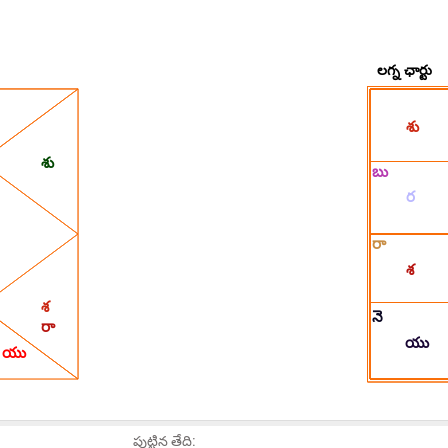
పుట్టిన తేది: