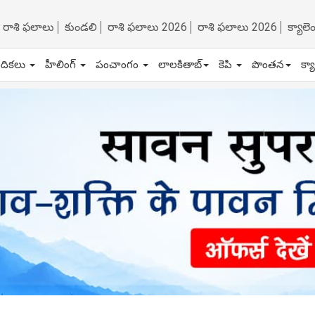
రాశి ఫలాలు
కుండలి
రాశి ఫలాలు 2026
రాశి ఫలాలు 2026
క్యాల
ేదికలు
హీలింగ్
పంచాంగం
లాలకితాబ్
కెపి
పొంతన
క్య