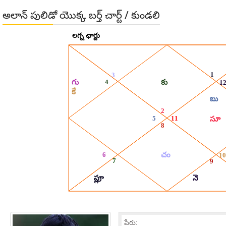
అలాన్ పులిడో యొక్క బర్త్ చార్ట్ / కుండలి
పేరు: