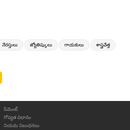
నేరస్తులు
జ్యోతిష్కులు
గాయకులు
శాస్త్రవేత్త
పేమెంట్
గోప్యత విధానం
నియమ నిబంధనలు