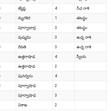
8
జ్యేష్ఠ
4
నీఛ రాశి
0
మృగశిర
1
తటస్థం
6
పూర్వాభాద్ర
3
తటస్థం
1
పుష్యమి
3
ఉచ్ఛ రాశి
0
రేవతి
3
ఉచ్ఛ రాశి
3
ఉత్తరాషాఢ
4
స్వీయ
6
ఉత్తరాషాఢ
2
6
పునర్వసు
4
8
పూర్వాషాఢ
2
3
పూర్వాషాఢ
3
3
విశాఖ
2