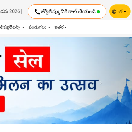
call
జ్యోతిష్కునికి కాల్ చేయండి
త
ెండరు 2026
language
ాలిక్యులేటర్స్
పండుగలు
ఇతర
Next