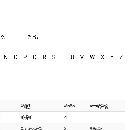
ేది
పేరు
N
O
P
Q
R
S
T
U
V
W
X
Y
Z
నక్షత్ర
పాదం
బాంధ్యవ్య
6
కృత్తిక
4
9
పూర్వాభాద్ర
2
శత్రువు