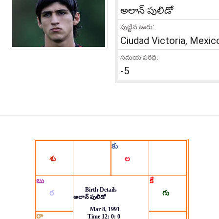
అలాన్ పులిడో
పుట్టిన ఊరు:
Ciudad Victoria, Mexic
సమయ పరిధి:
-5