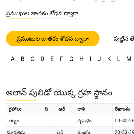
ప్రముఖుల జాతకం శోధన ద్వారా
ప్రముఖుల జాతకం శోధన ద్వారా
పుట్టిన త
A
B
C
D
E
F
G
H
I
J
K
L
M
అలాన్ పులిడో యొక్క గ్రహ స్థానం
గ్రహాలు
సి
ఆర్
రాశి
రేఖాంశం
లగ్నం
వృషభం
09-40-2
సూర్యుడు
ఆర్
కుంభం
23-53-3