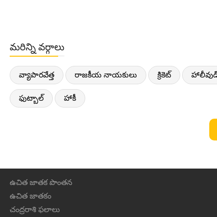
మరిన్ని వర్గాలు
వ్యాపారవేత్త
రాజకీయ నాయకులు
క్రికెట్
హాలీవుడ
ఫుట్బాల్
హాకీ
ఉచిత జాతక పొంతన
ఉచిత జాతకం
చంద్రరాశి ఫలాలు