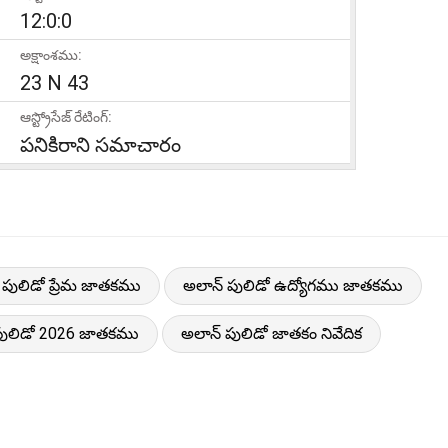
12:0:0
అక్షాంశము:
23 N 43
ఆస్ట్రోసేజ్ రేటింగ్:
పనికిరాని సమాచారం
 పులిడో ప్రేమ జాతకము
అలాన్ పులిడో ఉద్యోగము జాతకము
పులిడో 2026 జాతకము
అలాన్ పులిడో జాతకం నివేదిక