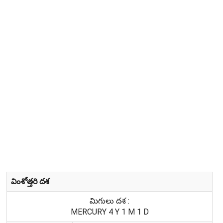
వింశోత్తరి దశ
మిగులు దశ :
MERCURY 4 Y 1 M 1 D