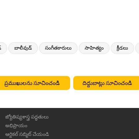
్
బాలీవుడ్
సంగీతకారులు
సాహిత్యం
క్రీడలు
ప్రముఖులను సూచించండి
దిద్దుబాట్లు సూచించండి
జ్యోతిష్యశాస్త్ర పద్ధతులు
అభిప్రాయం
ఆర్టికల్ సబ్మిట్ చేయండి