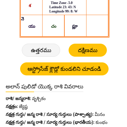
ఉత్తరము
దక్షిణము
అలాన్ పులిడో యొక్క రాశి వివరాలు
రాశి/ జన్మరాశి:
వృశ్చికం
నక్షత్రం:
జ్యేష్ఠ
నక్షత్ర గుర్తు/ జన్మ రాశి / సూర్య గుర్తులు (పాశ్చాత్య):
మీనం
నక్షత్ర గుర్తు/ జన్మ రాశి / సూర్య గుర్తులు (భారతీయ):
కుంభం