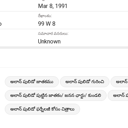
Mar 8, 1991
రేఖాంశం:
o
99 W 8
సమాచార వనరులు:
Unknown
అలాన్ పులిడో జాతకము
అలాన్ పులిడో గురించి
అలాన్
అలాన్ పులిడో పుట్టిన జాతకం/ జనన ఛార్టు/ కుండలి
అలాన్ 
అలాన్ పులిడో ఫర్నేలజీ కోసం చిత్రాలు