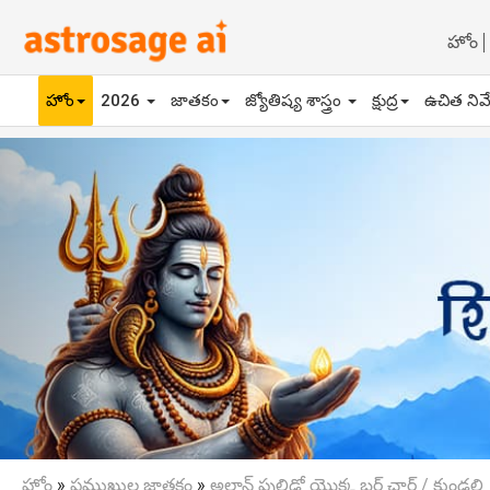
హోం
హోం
2026
జాతకం
జ్యోతిష్య శాస్త్రం
క్షుద్ర
ఉచిత నివ
Previous
హోం
»
ప్రముఖుల జాతకం
»
అలాన్ పులిడో యొక్క బర్త్ చార్ట్ / కుండలి