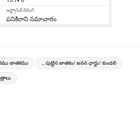
ఆస్ట్రోసేజ్ రేటింగ్:
పనికిరాని సమాచారం
ోగము జాతకము
_ పుట్టిన జాతకం/ జనన ఛార్టు/ కుండలి
త్రాలు