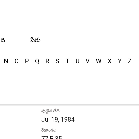
ేది
పేరు
N
O
P
Q
R
S
T
U
V
W
X
Y
Z
పుట్టిన తేది:
Jul 19, 1984
రేఖాంశం:
77 E 35