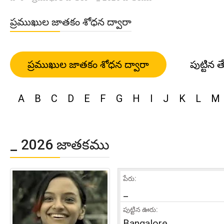
ప్రముఖుల జాతకం శోధన ద్వారా
ప్రముఖుల జాతకం శోధన ద్వారా
పుట్టిన త
A
B
C
D
E
F
G
H
I
J
K
L
M
_ 2026 జాతకము
పేరు:
_
పుట్టిన ఊరు:
Bangalore