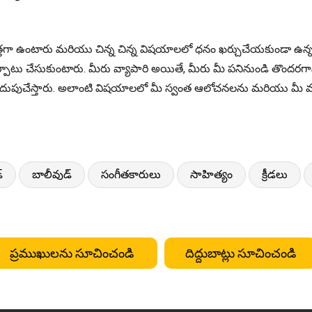
ా ఉంటారు మరియు చిన్న చిన్న విషయాలలో ధనం ఖర్చుచేయకుండా ఉన్నదానికి
 చేసుకుంటారు. మీరు వ్యాపారి అయితే, మీరు మీ పనినుండి తొందరగానే వి
ాగా మదుపుచేస్తారు. అలాంటి విషయాలలో మీ స్వంత ఆలోచనలను మరియు 
్
బాలీవుడ్
సంగీతకారులు
సాహిత్యం
క్రీడలు
ప్రముఖులను సూచించండి
దిద్దుబాట్లు సూచించండి