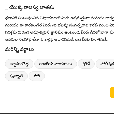
_ యొక్క రాజస్వ జాతకం
ధనానికి సంబంధించిన విషాయాలలో మీరు అప్రమత్తంగా మరియు జాగ్రత్తగ
మరియు ఈ కారణంచేత మీరు మీ భవిష్య సంవత్సరాల కొరకు మంచి ఏర్పాటు
పరిశ్రమ గురించి అద్భుతమైన జ్ఞానము ఉంటుంది. మీరు షేర్లలో బ
ఇతరుల సలహాపై లేదా పుకార్లపై ఆధారపడితే, అది మీకు వినాశనమే.
మరిన్ని వర్గాలు
వ్యాపారవేత్త
రాజకీయ నాయకులు
క్రికెట్
హాలీవుడ
ఫుట్బాల్
హాకీ