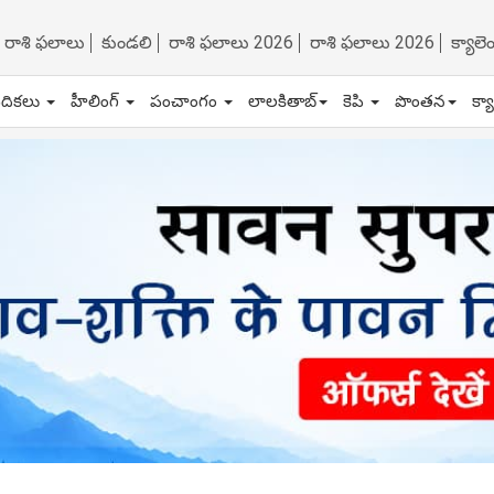
రాశి ఫలాలు
కుండలి
రాశి ఫలాలు 2026
రాశి ఫలాలు 2026
క్యాల
ేదికలు
హీలింగ్
పంచాంగం
లాలకితాబ్
కెపి
పొంతన
క్య