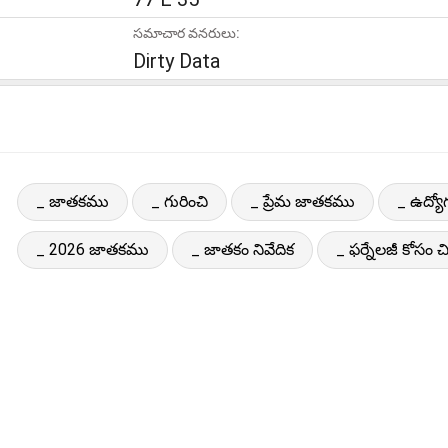
సమాచార వనరులు:
Dirty Data
_ జాతకము
_ గురించి
_ ప్రేమ జాతకము
_ ఉద్య
_ 2026 జాతకము
_ జాతకం నివేదిక
_ ఫర్నేలజీ కోసం చి