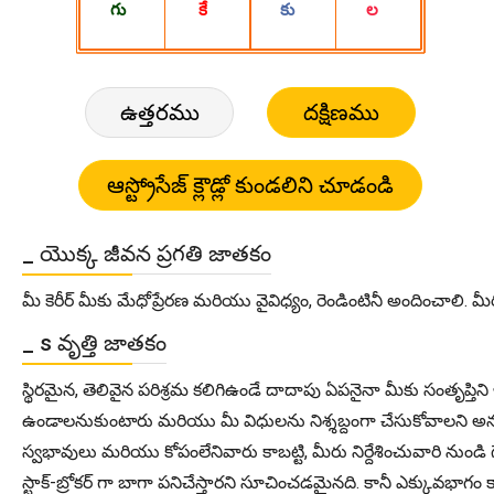
ఉత్తరము
దక్షిణము
_ యొక్క జీవన ప్రగతి జాతకం
మీ కెరీర్ మీకు మేధోప్రేరణ మరియు వైవిధ్యం, రెండింటినీ అందించ
_ s వృత్తి జాతకం
స్థిరమైన, తెలివైన పరిశ్రమ కలిగిఉండే దాదాపు ఏపనైనా మీకు సంతృప్తి
ఉండాలనుకుంటారు మరియు మీ విధులను నిశ్శబ్దంగా చేసుకోవాలని అన
స్వభావులు మరియు కోపంలేనివారు కాబట్టి, మీరు నిర్దేశించువారి నుం
స్టాక్-బ్రోకర్ గా బాగా పనిచేస్తారని సూచించడమైనది. కానీ ఎక్కువభాగ