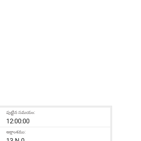
పుట్టిన సమయం:
12:00:00
అక్షాంశము:
13 N 0