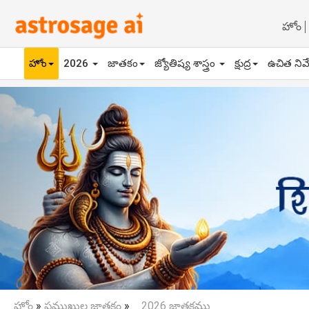
హోం
హోం
2026
జాతకం
జ్యోతిష్య శాస్త్రం
క్షుద్ర
ఉచిత నివ
Previous
హోం
»
ప్రముఖుల జాతకం
»
_ 2026 జాతకము