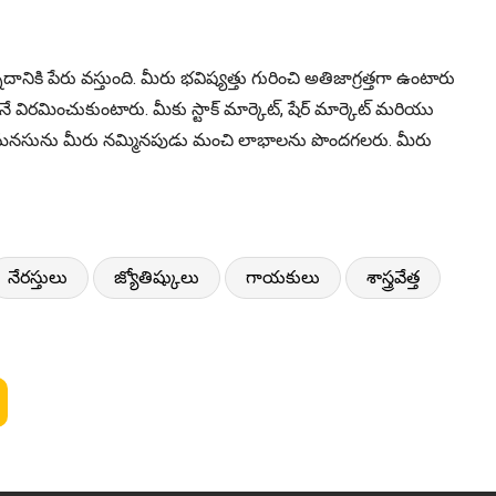
 పేరు వస్తుంది. మీరు భవిష్యత్తు గురించి అతిజాగ్రత్తగా ఉంటారు
రమించుకుంటారు. మీకు స్టాక్ మార్కెట్, షేర్ మార్కెట్ మరియు
మీ మనసును మీరు నమ్మినపుడు మంచి లాభాలను పొందగలరు. మీరు
నేరస్తులు
జ్యోతిష్కులు
గాయకులు
శాస్త్రవేత్త