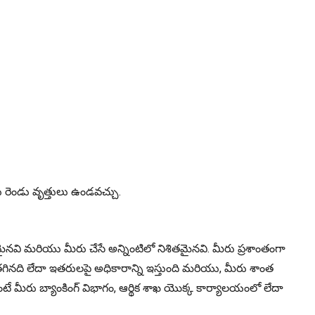
రెండు వృత్తులు ఉండవచ్చు.
మైనవి మరియు మీరు చేసే అన్నింటిలో నిశితమైనవి. మీరు ప్రశాంతంగా
నది లేదా ఇతరులపై అధికారాన్ని ఇస్తుంది మరియు, మీరు శాంత
ే మీరు బ్యాంకింగ్ విభాగం, ఆర్థిక శాఖ యొక్క కార్యాలయంలో లేదా