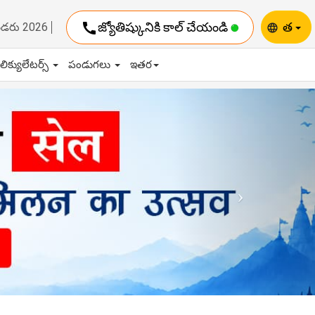
call
జ్యోతిష్కునికి కాల్ చేయండి
త
ెండరు 2026
language
ాలిక్యులేటర్స్
పండుగలు
ఇతర
Next