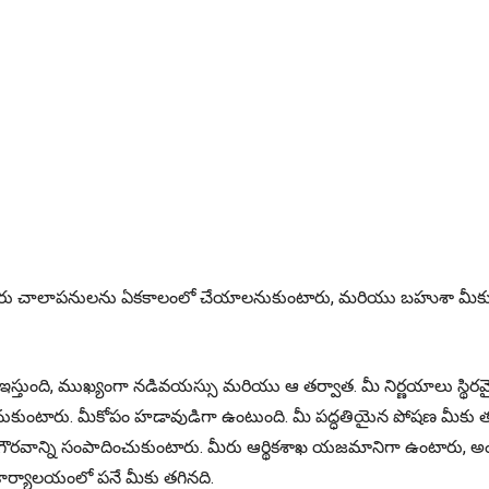
ాలి. మీరు చాలాపనులను ఏకకాలంలో చేయాలనుకుంటారు, మరియు బహుశా మీకు 
ని ఇస్తుంది, ముఖ్యంగా నడివయస్సు మరియు ఆ తర్వాత. మీ నిర్ణయాలు స్థిర
ుకుంటారు. మీకోపం హడావుడిగా ఉంటుంది. మీ పద్ధతియైన పోషణ మీకు తగి
డి గౌరవాన్ని సంపాదించుకుంటారు. మీరు ఆర్థికశాఖ యజమానిగా ఉంటారు, అంట
ం కార్యాలయంలో పనే మీకు తగినది.