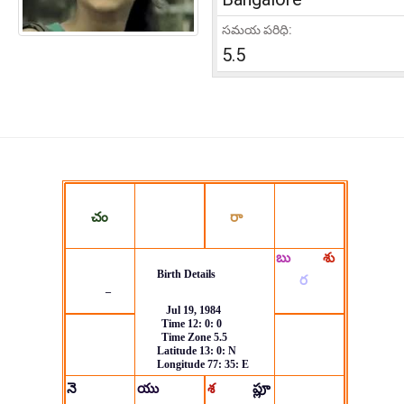
సమయ పరిధి:
5.5