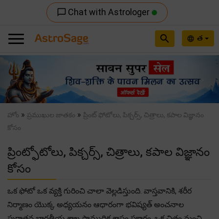
Chat with Astrologer
chat_bubble_outline
search
త
language
Previous
Nex
»
»
హోం
ప్రముఖుల జాతకం
ప్రింట్ ఫోటోలు, పిక్చర్స్, చిత్రాలు, కపాల విజ్ఞానం
కోసం
ప్రింట్ఫోటోలు, పిక్చర్స్, చిత్రాలు, కపాల విజ్ఞానం
కోసం
ఒక ఫోటో ఒక వ్యక్తి గురించి చాలా వెల్లడిస్తుంది. వాస్తవానికి, శరీర
నిర్మాణం యొక్క అధ్యయనం ఆధారంగా భవిష్యత్ అంచనాల
పురాతన భారతీయ శాఖ సాముద్రిక శాస్త్రం ప్రకారం, ఒక చిత్రం మంచి