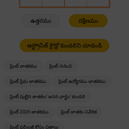
ఉత్తరము
దక్షిణము
ప్రింట్ జాతకము
ప్రింట్ గురించి
ప్రింట్ ప్రేమ జాతకము
ప్రింట్ ఉద్యోగము జాతకము
ప్రింట్ పుట్టిన జాతకం/ జనన ఛార్టు/ కుండలి
ప్రింట్ 2026 జాతకము
ప్రింట్ జాతకం నివేదిక
ప్రింట్ ఫర్నేలజీ కోసం చిత్రాలు