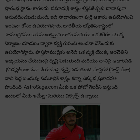
ప్రారంభ స్థానం కాగలదు. సమాధుక్రి శాస్త్రం శస్త్రచికిత్సకు దాదాపుగా
అనువదించబడుతుంది, ఇది సాధారణంగా పుర్రె ఆకారం ఉపయోగించి
అంచనా కోసం ఉపయోగిస్తారు. భారతీయ జ్యోతిషశాస్త్రంలో
సాముద్రికము ఒక ముఖ్యమైన భాగం మరియు ఒక శరీరం యొక్క
నిర్మాణం చూడటం ద్వారా వ్యక్తి గురించి అంచనా వేసేందుకు
ఉపయోగిస్తారు. హస్తసాముద్రికం అనేది ఒక వ్యక్తి యొక్క అరచేతిని
అధ్యయనం చేయడంపై దృష్టి పెడుతుంది మరియు దానిపై ఆధారపడి
భవిష్యత్ అంచనా వేయడంపై దృష్టి పెడుతుంది. హస్తకళ (హస్ట్ రేఖా)
దాని పెద్ద బంధువు సమూద్రిక్ శాస్త్రం కన్నా ఎక్కువ ప్రజాదరణ
పొందింది. AstroSage.com మీకు ఒక ఫోటో గేలరీని ఇస్తుంది,
ఇందులో మీకు ఇమేజ్లు మరియు పిక్సెల్స్ ఉన్నాయి.