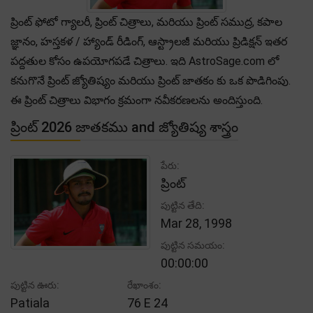
ప్రింట్ ఫోటో గ్యాలరీ, ప్రింట్ చిత్రాలు, మరియు ప్రింట్ సముద్ర, కపాల
జ్ఞానం, హస్తకళ / హ్యాండ్ రీడింగ్, ఆస్ట్రాలజీ మరియు ప్రిడిక్షన్ ఇతర
పద్దతుల కోసం ఉపయోగపడే చిత్రాలు. ఇది AstroSage.com లో
కనుగొనే ప్రింట్ జ్యోతిష్యం మరియు ప్రింట్ జాతకం కు ఒక పొడిగింపు.
ఈ ప్రింట్ చిత్రాలు విభాగం క్రమంగా నవీకరణలను అందిస్తుంది.
ప్రింట్ 2026 జాతకము and జ్యోతిష్య శాస్త్రం
పేరు:
ప్రింట్
పుట్టిన తేది:
Mar 28, 1998
పుట్టిన సమయం:
00:00:00
పుట్టిన ఊరు:
రేఖాంశం:
Patiala
76 E 24