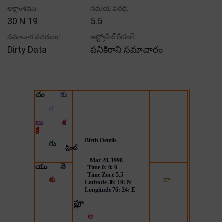
అక్షాంశము:
సమయ పరిధి:
30 N 19
5.5
సమాచార వనరులు:
ఆస్ట్రోసేజ్ రేటింగ్:
Dirty Data
పనికిరాని సమాచారం