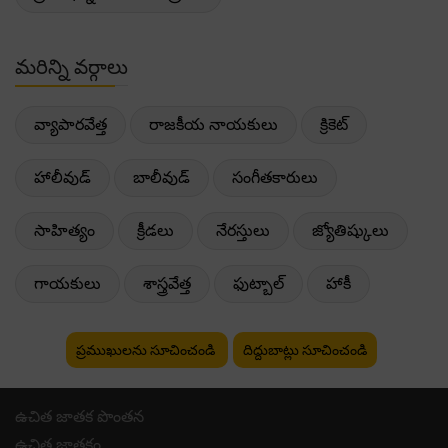
మరిన్ని వర్గాలు
వ్యాపారవేత్త
రాజకీయ నాయకులు
క్రికెట్
హాలీవుడ్
బాలీవుడ్
సంగీతకారులు
సాహిత్యం
క్రీడలు
నేరస్తులు
జ్యోతిష్కులు
గాయకులు
శాస్త్రవేత్త
ఫుట్బాల్
హాకీ
ప్రముఖులను సూచించండి
దిద్దుబాట్లు సూచించండి
ఉచిత జాతక పొంతన
ఉచిత జాతకం