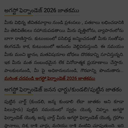
అగస్టో ఫెర్నాండెజ్ 2026 జాతకము
మీకు విభిన్న జీవితమార్గాల నుండి ప్రశంసలు , పతకాలు లభించడానికి
మీ తెలివితేటలు సహాయపడతాయి. మీరు వృత్తిలోను, వ్యాపారంలోను
బాగా రాణిస్తారు. కుటుంబంలో పసిబిడ్డ జన్మించడంతో మీకు సంతోషం
కలగడమే కాక, కుటుంబంలో ఆనందం వెల్లివిరుస్తుంది. ఈ సమయం
మీకు మంచి జ్ఞానం, మతవిషయాల బోధలు దొరకడాన్ని సూచిస్తున్నది.
ఇక మీరు మత సంబంధమైన లేక వినోదాత్మక ప్రయాణాలు చేస్తారు.
పాలకులనుండి, మీ పై అధికారులనుండి, గౌరవాన్ని పొందుతారు....
మరింత చదవండి అగస్టో ఫెర్నాండెజ్ 2026 జాతకము
అగస్టో ఫెర్నాండెజ్ జనన ఛార్టు/కుండలి/పుట్టిన జాతకం
పుట్టిన చార్ట్ (కుండలి, జన్మ కుండాలి లేదా జాతకం అని కూడా
పిలుస్తారు) పుట్టిన సమయంలో స్వర్గం యొక్క చిహ్నం. అగస్టో
ఫెర్నాండెజ్ యొక్క జన్మ చార్ట్ మీరు అగస్టో ఫెర్నాండెజ్ యొక్క గ్రహాల
స్థానాలు, దిశ, రాశి చార్టు, మరియు రాశి వంటివి చూపుతుంది. ఇది