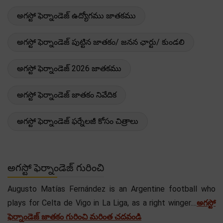
అగస్టో ఫెర్నాండెజ్ ఉద్యోగము జాతకము
అగస్టో ఫెర్నాండెజ్ పుట్టిన జాతకం/ జనన ఛార్టు/ కుండలి
అగస్టో ఫెర్నాండెజ్ 2026 జాతకము
అగస్టో ఫెర్నాండెజ్ జాతకం నివేదిక
అగస్టో ఫెర్నాండెజ్ ఫర్నేలజీ కోసం చిత్రాలు
అగస్టో ఫెర్నాండెజ్ గురించి
Augusto Matías Fernández is an Argentine football who
plays for Celta de Vigo in La Liga, as a right winger....
అగస్టో
ఫెర్నాండెజ్ జాతకం గురించి మరింత చదవండి