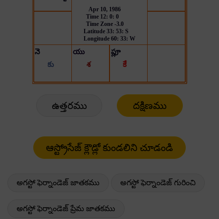
ఉత్తరము
దక్షిణము
అగస్టో ఫెర్నాండెజ్ జాతకము
అగస్టో ఫెర్నాండెజ్ గురించి
అగస్టో ఫెర్నాండెజ్ ప్రేమ జాతకము