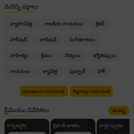
మరిన్ని వర్గాలు
వ్యాపారవేత్త
రాజకీయ నాయకులు
క్రికెట్
హాలీవుడ్
బాలీవుడ్
సంగీతకారులు
సాహిత్యం
క్రీడలు
నేరస్తులు
జ్యోతిష్కులు
గాయకులు
శాస్త్రవేత్త
ఫుట్బాల్
హాకీ
ప్రముఖులను సూచించండి
దిద్దుబాట్లు సూచించండి
ప్రీమియం నివేదికలు
మరిన్ని
కాగ్నిఆస్ట్రో
బ్రిహత్ జాతకం
వార్షిక పుస్తకం