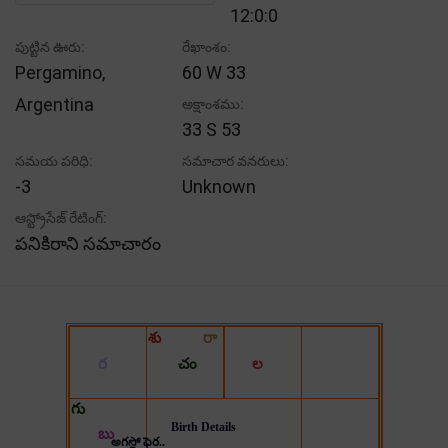
12:0:0
పుట్టిన ఊరు:
రేఖాంశం:
Pergamino,
60 W 33
Argentina
అక్షాంశము:
33 S 53
సమయ పరిధి:
సమాచార వనరులు:
-3
Unknown
ఆస్ట్రోసేజ్ రేటింగ్:
పనికిరాని సమాచారం