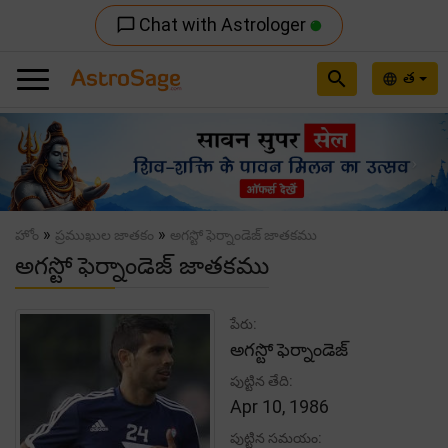
Chat with Astrologer
chat_bubble_outline
search
త
language
Previous
Nex
»
»
హోం
ప్రముఖుల జాతకం
అగస్టో ఫెర్నాండెజ్ జాతకము
అగస్టో ఫెర్నాండెజ్ జాతకము
పేరు:
అగస్టో ఫెర్నాండెజ్
పుట్టిన తేది:
Apr 10, 1986
పుట్టిన సమయం: