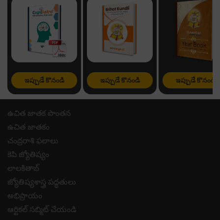
ఇప్పుడే కొనండి
ఇప్పుడే కొనండి
ఇప్పుడే కొనండి
ఉచిత జాతక పొంతన
ఉచిత జాతకం
చంద్రరాశి ఫలాలు
కెపి జ్యోతిష్యం
లాలకితాబ్
జ్యోతిష్యశాస్త్ర పద్ధతులు
అభిప్రాయం
ఆర్టికల్ సబ్మిట్ చేయండి