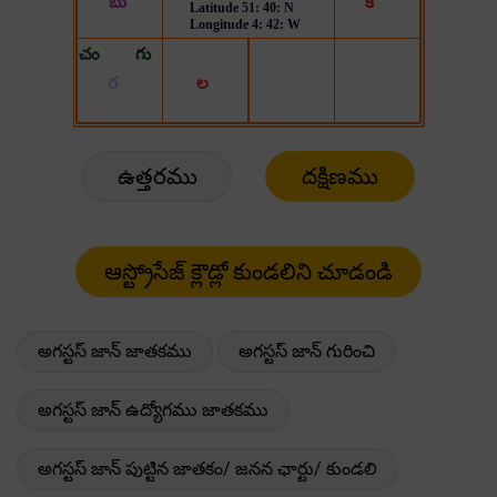
ఉత్తరము
దక్షిణము
అగస్టస్ జాన్ జాతకము
అగస్టస్ జాన్ గురించి
అగస్టస్ జాన్ ఉద్యోగము జాతకము
అగస్టస్ జాన్ పుట్టిన జాతకం/ జనన ఛార్టు/ కుండలి