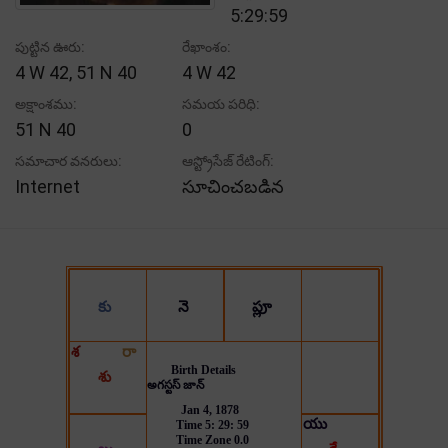
5:29:59
పుట్టిన ఊరు:
రేఖాంశం:
4 W 42, 51 N 40
4 W 42
అక్షాంశము:
సమయ పరిధి:
51 N 40
0
సమాచార వనరులు:
ఆస్ట్రోసేజ్ రేటింగ్:
Internet
సూచించబడిన