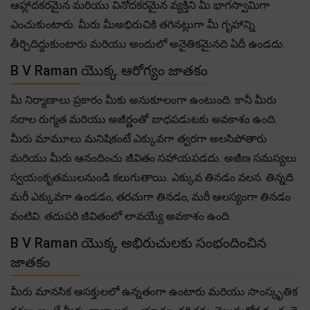
ఆహ్లాదకరమైన మరియు వినోదకరమైన వ్యక్తిని మీ భాగస్వామిగా
ఎంచుకుంటారు. మీరు మీఅభిరుచికి తగినట్లుగా మీ గృహాన్ని
తీర్చిదిద్దుకుంటారు మరియు అందులో అనైతికమైనది ఏదీ ఉండదు.
B V Raman యొక్క ఆరోగ్యం జాతకం
మీ నిర్మాణాలు ప్రకారం మీకు అనుకూలంగా ఉంటుంది. కానీ మీరు
నరాల రుగ్మత మరియు అజీర్ణంతో బాధపడుటకు అవకాశం ఉంది.
మీరు మామూలు మనిషికంటే ఎక్కువగా త్వరగా అలసిపోతారు
మరియు మీరు ఆనందించు జీవితం సహాయపడదు. అజీణ సమస్యలు
స్వయంకృతములనుండి కలుగుతాయి. ఎక్కువ తినడం వలన. తిన్నది
మరీ ఎక్కువగా ఉండడం, తరచుగా తినడం, మరీ ఆలస్యంగా తినడం
వంటివి. తదుపరి జీవితంలో లావయ్యే అవకాశం ఉంది.
B V Raman యొక్క అభిరుచులకు సంభందించిన
జాతకం
మీరు మానసిక ఆసక్తులలో ఉన్నతంగా ఉంటారు మరియు సాంస్కృతిక