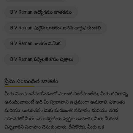
B V Raman ఉద్యోగము జాతకము
B V Raman పుట్టిన జాతకం/ జనన ఛార్టు/ కుండలి
B V Raman జాతకం నివేదిక
B V Raman ఫర్నేలజీ కోసం చిత్రాలు
ప్రేమ సంబంధిత జాతకం
మీరు వివాహంచేసుకోవడంలో ఎలాంటి సందేహంలేదు, మీరు జీవితాన్ని
ఆనందించాలంటే అది మీ స్వభావాని ఉత్తమంగా అమరాలి. ఏకాంతం
మరియు ఒంటరితనం మీకు మరణంతో సమానం, మరియు తగిన
సహచరితో మీరు ఒక ఆకర్షణీయ వ్యక్తిగా ఉంటారు. మీరు మీకంటే
చిన్నవారిని వివాహం చేసుకుంటారు. దీనికొరకు, మీరు ఒక