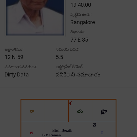
19:40:00
పుట్టిన ఊరు:
Bangalore
రేఖాంశం:
77 E 35
అక్షాంశము:
సమయ పరిధి:
12 N 59
5.5
సమాచార వనరులు:
ఆస్ట్రోసేజ్ రేటింగ్:
Dirty Data
పనికిరాని సమాచారం