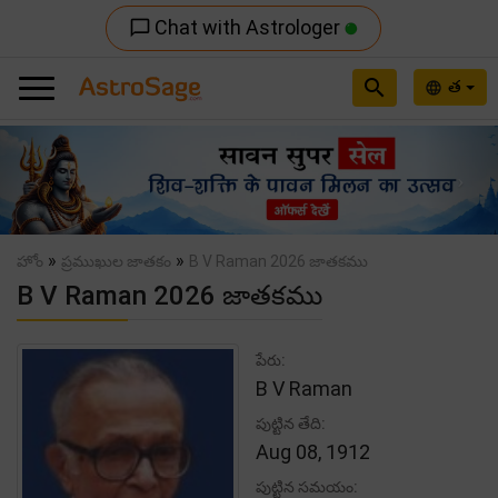
Chat with Astrologer
chat_bubble_outline
search
త
language
Previous
Nex
»
»
హోం
ప్రముఖుల జాతకం
B V Raman 2026 జాతకము
B V Raman 2026 జాతకము
పేరు:
B V Raman
పుట్టిన తేది:
Aug 08, 1912
పుట్టిన సమయం: