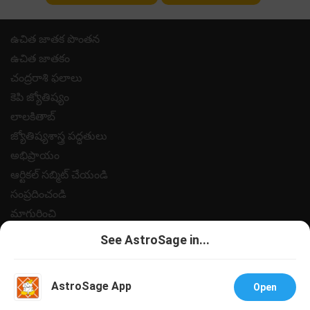
ఉచిత జాతక పొంతన
ఉచిత జాతకం
చంద్రరాశి ఫలాలు
కెపి జ్యోతిష్యం
లాలకితాబ్
జ్యోతిష్యశాస్త్ర పద్ధతులు
అభిప్రాయం
ఆర్టికల్ సబ్మిట్ చేయండి
సంప్రదించండి
మాగురించి
పేమెంట్
See AstroSage in...
గోప్యత విధానం
నియమ నిబంధనలు
AstroSage App
Open
సహాయం