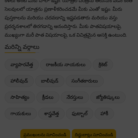
కళలు అంటే మీకు చాలా ఇష్టం. యాత్రల చరిత్రను తెలుసుకోవడం కంతె
సెలవులలో యాత్రను ప్రణాళీకరించడమే మీకు ఎంతో ఇష్టం. మీరు
పుస్తకాలను మరియు చదవడాన్ని ఇష్టపడతారు మరియు వస్తు
ప్రదర్శనశాలలో తిరగడాన్ని ఆనందిస్తారు. మీకు పాతవిషయాలపై,
ముఖ్యంగా మరీ పాత విషయాలపై, ఒక విచిత్రమైన ఆసక్తి ఉంటుంది.
మరిన్ని వర్గాలు
వ్యాపారవేత్త
రాజకీయ నాయకులు
క్రికెట్
హాలీవుడ్
బాలీవుడ్
సంగీతకారులు
సాహిత్యం
క్రీడలు
నేరస్తులు
జ్యోతిష్కులు
గాయకులు
శాస్త్రవేత్త
ఫుట్బాల్
హాకీ
ప్రముఖులను సూచించండి
దిద్దుబాట్లు సూచించండి