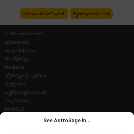
ప్రముఖులను సూచించండి
దిద్దుబాట్లు సూచించండి
ఉచిత జాతక పొంతన
ఉచిత జాతకం
చంద్రరాశి ఫలాలు
కెపి జ్యోతిష్యం
లాలకితాబ్
జ్యోతిష్యశాస్త్ర పద్ధతులు
అభిప్రాయం
ఆర్టికల్ సబ్మిట్ చేయండి
సంప్రదించండి
మాగురించి
పేమెంట్
See AstroSage in...
గోప్యత విధానం