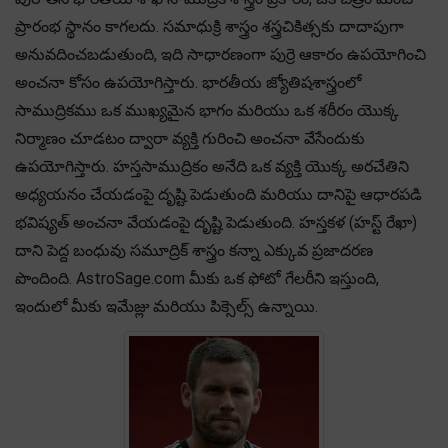
ప్రారంభ స్థానం కాగలదు. సమాధుక్రి శాస్త్రం శస్త్రచికిత్సకు దాదాపుగా
అనువదించబడుతుంది, ఇది సాధారణంగా పుర్రె ఆకారం ఉపయోగించి
అంచనా కోసం ఉపయోగిస్తారు. భారతీయ జ్యోతిషశాస్త్రంలో
సాముద్రికము ఒక ముఖ్యమైన భాగం మరియు ఒక శరీరం యొక్క
నిర్మాణం చూడటం ద్వారా వ్యక్తి గురించి అంచనా వేసేందుకు
ఉపయోగిస్తారు. హస్తసాముద్రికం అనేది ఒక వ్యక్తి యొక్క అరచేతిని
అధ్యయనం చేయడంపై దృష్టి పెడుతుంది మరియు దానిపై ఆధారపడి
భవిష్యత్ అంచనా వేయడంపై దృష్టి పెడుతుంది. హస్తకళ (హస్ట్ రేఖా)
దాని పెద్ద బంధువు సమూద్రిక్ శాస్త్రం కన్నా ఎక్కువ ప్రజాదరణ
పొందింది. AstroSage.com మీకు ఒక ఫోటో గేలరీని ఇస్తుంది,
ఇందులో మీకు ఇమేజ్లు మరియు పిక్సెల్స్ ఉన్నాయి.