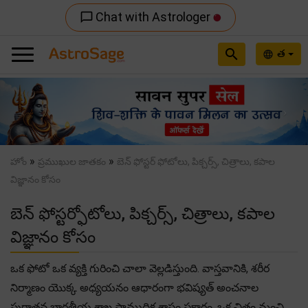
Chat with Astrologer
chat_bubble_outline
search
త
language
Previous
Nex
»
»
హోం
ప్రముఖుల జాతకం
బెన్ ఫోస్టర్ ఫోటోలు, పిక్చర్స్, చిత్రాలు, కపాల
విజ్ఞానం కోసం
బెన్ ఫోస్టర్ఫోటోలు, పిక్చర్స్, చిత్రాలు, కపాల
విజ్ఞానం కోసం
ఒక ఫోటో ఒక వ్యక్తి గురించి చాలా వెల్లడిస్తుంది. వాస్తవానికి, శరీర
నిర్మాణం యొక్క అధ్యయనం ఆధారంగా భవిష్యత్ అంచనాల
పురాతన భారతీయ శాఖ సాముద్రిక శాస్త్రం ప్రకారం, ఒక చిత్రం మంచి