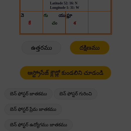
ఉత్తరము
దక్షిణము
బెన్ ఫోస్టర్ జాతకము
బెన్ ఫోస్టర్ గురించి
బెన్ ఫోస్టర్ ప్రేమ జాతకము
బెన్ ఫోస్టర్ ఉద్యోగము జాతకము