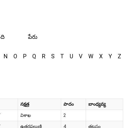
ేది
పేరు
N
O
P
Q
R
S
T
U
V
W
X
Y
Z
నక్షత్ర
పాదం
బాంధ్యవ్య
7
విశాఖ
2
7
ఉత్తరఫల్గుణి
4
తటస్థం