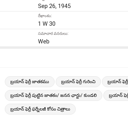
Sep 26, 1945
రేఖాంశం:
1 W 30
సమాచార వనరులు:
Web
బ్రయాన్ ఫెర్రీ జాతకము
బ్రయాన్ ఫెర్రీ గురించి
బ్రయాన్ ఫెర
బ్రయాన్ ఫెర్రీ పుట్టిన జాతకం/ జనన ఛార్టు/ కుండలి
బ్రయాన్ ఫ
బ్రయాన్ ఫెర్రీ ఫర్నేలజీ కోసం చిత్రాలు