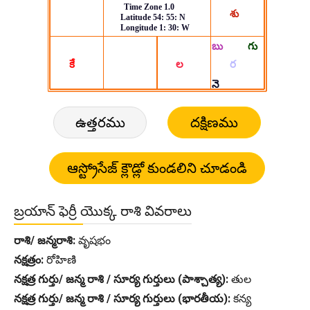
ఉత్తరము
దక్షిణము
బ్రయాన్ ఫెర్రీ యొక్క రాశి వివరాలు
రాశి/ జన్మరాశి:
వృషభం
నక్షత్రం:
రోహిణి
నక్షత్ర గుర్తు/ జన్మ రాశి / సూర్య గుర్తులు (పాశ్చాత్య):
తుల
నక్షత్ర గుర్తు/ జన్మ రాశి / సూర్య గుర్తులు (భారతీయ):
కన్య