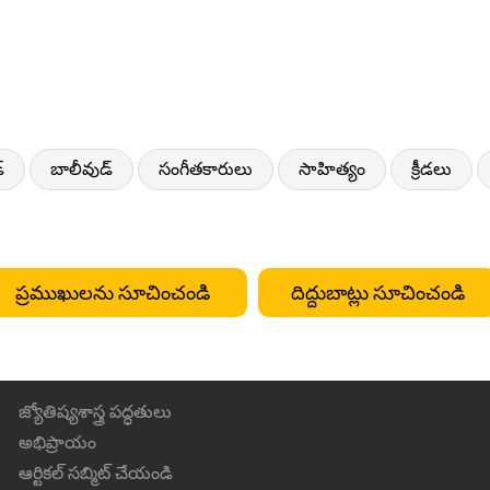
్
బాలీవుడ్
సంగీతకారులు
సాహిత్యం
క్రీడలు
ప్రముఖులను సూచించండి
దిద్దుబాట్లు సూచించండి
జ్యోతిష్యశాస్త్ర పద్ధతులు
అభిప్రాయం
ఆర్టికల్ సబ్మిట్ చేయండి