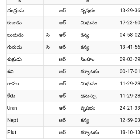
చంద్రుడు
ఆర్
వృషభం
13-29-3
కుజుడు
ఆర్
మిథునం
17-23-6
బుధుడు
సి
ఆర్
కన్య
04-58-0
గురుడు
సి
ఆర్
కన్య
13-41-5
శుక్రుడు
ఆర్
సింహం
09-03-2
శని
ఆర్
కర్కాటకం
00-17-0
రాహు
ఆర్
మిథునం
11-29-2
కేతు
ఆర్
ధనుస్సు
11-29-2
Uran
ఆర్
వృషభం
24-21-3
Nept
ఆర్
కన్య
12-59-0
Plut
ఆర్
కర్కాటకం
18-10-1