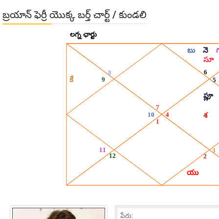
బ్రయాన్ ఫెర్రీ యొక్క బర్త్ చార్ట్ / కుండలి
పేరు: