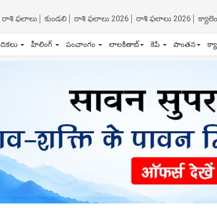
రాశి ఫలాలు
కుండలి
రాశి ఫలాలు 2026
రాశి ఫలాలు 2026
క్యాల
ేదికలు
హీలింగ్
పంచాంగం
లాలకితాబ్
కెపి
పొంతన
క్య