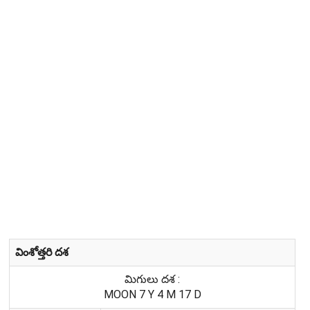
వింశోత్తరి దశ
మిగులు దశ :
MOON 7 Y 4 M 17 D