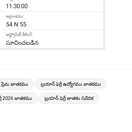
11:30:00
అక్షాంశము:
54 N 55
ఆస్ట్రోసేజ్ రేటింగ్:
సూచించబడిన
్రీ ప్రేమ జాతకము
బ్రయాన్ ఫెర్రీ ఉద్యోగము జాతకము
ెర్రీ 2026 జాతకము
బ్రయాన్ ఫెర్రీ జాతకం నివేదిక