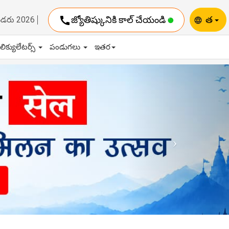
call
జ్యోతిష్కునికి కాల్ చేయండి
త
ెండరు 2026
language
ాలిక్యులేటర్స్
పండుగలు
ఇతర
Next