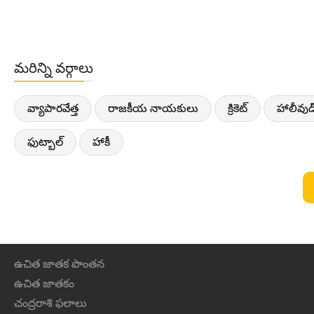
మరిన్ని వర్గాలు
వ్యాపారవేత్త
రాజకీయ నాయకులు
క్రికెట్
హాలీవుడ
ఫుట్బాల్
హాకీ
ఉచిత జాతక పొంతన
ఉచిత జాతకం
చంద్రరాశి ఫలాలు