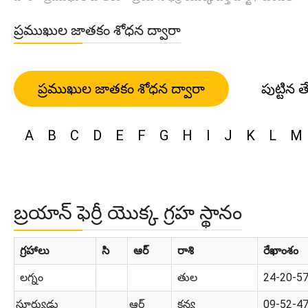
ప్రముఖుల జాతకం శోధన ద్వారా
ప్రముఖుల జాతకం శోధన ద్వారా
పుట్టిన త
A
B
C
D
E
F
G
H
I
J
K
L
M
బ్రయాన్ ఫెర్రీ యొక్క గ్రహ స్థానం
గ్రహాలు
సి
ఆర్
రాశి
రేఖాంశం
లగ్నం
తుల
24-20-5
సూర్యుడు
ఆర్
కన్య
09-52-4