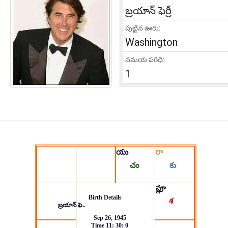
బ్రయాన్ ఫెర్రీ
పుట్టిన ఊరు:
Washington
సమయ పరిధి:
1