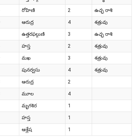
6
రోహిణి
2
ఉచ్ఛ రాశి
0
ఆరుద్ర
4
శత్రువు
2
ఉత్తరఫల్గుణి
3
ఉచ్ఛ రాశి
6
హస్త
2
శత్రువు
9
మఖ
3
శత్రువు
1
పునర్వసు
4
శత్రువు
8
ఆరుద్ర
2
8
మూల
4
3
మృగశిర
1
3
హస్త
1
3
ఆశ్లేష
1