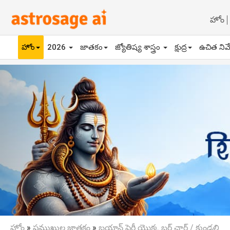
హోం
హోం
2026
జాతకం
జ్యోతిష్య శాస్త్రం
క్షుద్ర
ఉచిత నివ
Previous
హోం
»
ప్రముఖుల జాతకం
»
బ్రయాన్ ఫెర్రీ యొక్క బర్త్ చార్ట్ / కుండలి