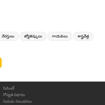
నేరస్తులు
జ్యోతిష్కులు
గాయకులు
శాస్త్రవేత్త
పేమెంట్
గోప్యత విధానం
నియమ నిబంధనలు