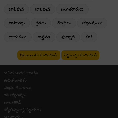
హాలీవుడ్
బాలీవుడ్
సంగీతకారులు
సాహిత్యం
క్రీడలు
నేరస్తులు
జ్యోతిష్కులు
గాయకులు
శాస్త్రవేత్త
ఫుట్బాల్
హాకీ
ప్రముఖులను సూచించండి
దిద్దుబాట్లు సూచించండి
ఉచిత జాతక పొంతన
ఉచిత జాతకం
చంద్రరాశి ఫలాలు
కెపి జ్యోతిష్యం
లాలకితాబ్
జ్యోతిష్యశాస్త్ర పద్ధతులు
అభిప్రాయం