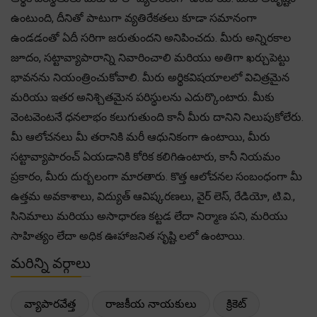
ఉంటుంది, దీనితో పాటుగా వ్యతిరేకతలు కూడా సమానంగా
ఉండడంతో ఏదీ సరిగా జరుతుందని అనిపించదు. మీరు అన్నిరకాల
జూదం, సట్టావ్యాపారాన్ని నివారించాలి మరియు అతిగా ఖర్చుపెట్టు
భావనను నియంత్రించుకోవాలి. మీరు అర్థికవిషయాలలో విచిత్రమైన
మరియు ఇతర అనిశ్చితమైన పరిస్థులను ఎదుర్కొంటారు. మీకు
వెంటవెంటనే ధనలాభం కలుగుతుంది కానీ మీరు దానిని నిలుపుకోలేరు.
మీ ఆలోచనలు మీ తరానికి మరీ ఆధునికంగా ఉంటాయి, మీరు
సట్టావ్యాపారంచ్ ఏయడానికి కోరిక కలిగిఉంటారు, కానీ నియమం
ప్రకారం, మీరు దుర్బలంగా మారతారు. కొత్త ఆలోచనల సంబంధంగా మీ
ఉత్తమ అవకాశాలు, విద్యుత్ ఆవిష్కరణలు, వైర్ లెస్, రేడియో, టి.వి.,
సినిమాలు మరియు అసాధారణ కట్టడ లేదా నిర్మాణ పని, మరియు
సాహిత్యం లేదా అధిక ఊహాజనిత సృష్టి లలో ఉంటాయి.
మరిన్ని వర్గాలు
వ్యాపారవేత్త
రాజకీయ నాయకులు
క్రికెట్