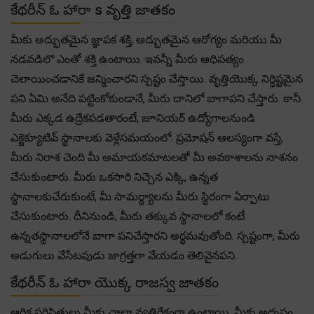
కేథరీన్ ఓ హారా s వృత్తి జాతకం
మీకు అద్భుతమైన జ్ఞాపక శక్తి, అద్భుతమైన ఆరోగ్యం మరియు మీ
నడవడిలొ ఎంతో శక్తి ఉంటాయి. ఇవన్నీ మీరు ఆధిపత్యం
చెలాయించడానికే జన్మించారని స్పష్టం చేస్తాయి. వృత్తియొక్క నిర్ధిష్టమైన
పని ఏమి అనేది పట్టింకోకుండానే, మీరు దానిలో బాగాపని చేస్తారు. కానీ
మీరు ఎక్కడ ఉద్రేకపడతారంటే, జూనియర్ ఉద్యోగాలనుండి
ఎక్జెక్యూటివ్ స్థానాలకు వెళ్లేసమయంలో. ప్రమోషన్ ఆలస్యంగా వస్తే,
మీరు నిరాశ చెంది మీ అమాయకమాటలతో మీ అవకాశాలను నాశనం
చేసుకుంటారు. మీరు ఒకసారి నిచ్చెన ఎక్కి, ఉన్నత
స్థానాలకుచేరుకుంటే, మీ సామర్థ్యాలను మీరు స్థిరంగా ఏర్పాటు
చేసుకుంటారు. దీనినుండి, మీరు తక్కువ స్థానాలలో కంటే
ఉన్నతస్థానాలలోనే బాగా పనిచేస్తారని అర్థమవుతోంది. స్పష్టంగా, మీరు
అడుగులు వేసేటపుడు జాగ్రత్తగా వేయడం తెలివైనపని.
కేథరీన్ ఓ హారా యొక్క రాజస్వ జాతకం
ఆర్థిక పరిస్థితులు మీకు చాలా వ్యతిరేకంగా ఉంటాయి. మీకు అదృష్టం