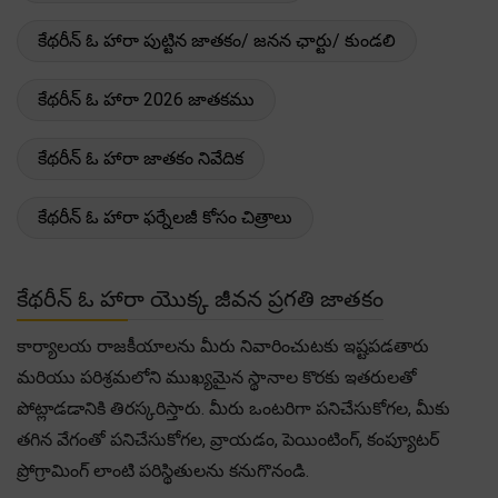
కేథరీన్ ఓ హారా పుట్టిన జాతకం/ జనన ఛార్టు/ కుండలి
కేథరీన్ ఓ హారా 2026 జాతకము
కేథరీన్ ఓ హారా జాతకం నివేదిక
కేథరీన్ ఓ హారా ఫర్నేలజీ కోసం చిత్రాలు
కేథరీన్ ఓ హారా యొక్క జీవన ప్రగతి జాతకం
కార్యాలయ రాజకీయాలను మీరు నివారించుటకు ఇష్టపడతారు
మరియు పరిశ్రమలోని ముఖ్యమైన స్థానాల కొరకు ఇతరులతో
పోట్లాడడానికి తిరస్కరిస్తారు. మీరు ఒంటరిగా పనిచేసుకోగల, మీకు
తగిన వేగంతో పనిచేసుకోగల, వ్రాయడం, పెయింటింగ్, కంప్యూటర్
ప్రోగ్రామింగ్ లాంటి పరిస్థితులను కనుగొనండి.