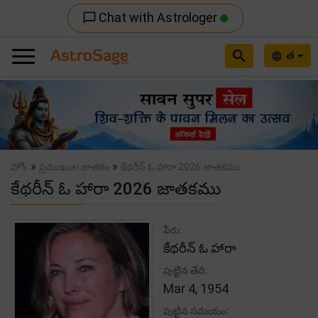
Chat with Astrologer
chat_bubble_outline
search
త
language
Previous
Nex
»
»
హోం
ప్రముఖుల జాతకం
కేథరీన్ ఓ హారా 2026 జాతకము
కేథరీన్ ఓ హారా 2026 జాతకము
పేరు:
కేథరీన్ ఓ హారా
పుట్టిన తేది:
Mar 4, 1954
పుట్టిన సమయం: