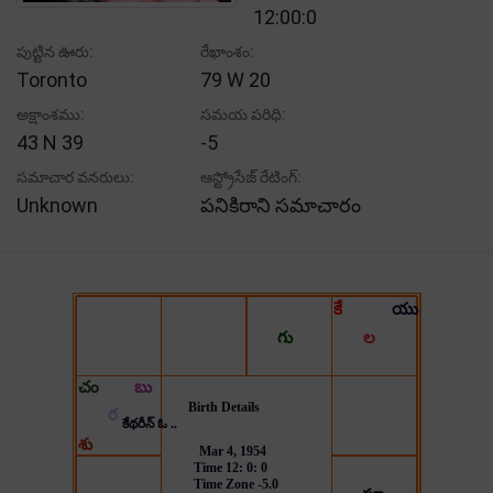
12:00:0
పుట్టిన ఊరు:
రేఖాంశం:
Toronto
79 W 20
అక్షాంశము:
సమయ పరిధి:
43 N 39
-5
సమాచార వనరులు:
ఆస్ట్రోసేజ్ రేటింగ్:
Unknown
పనికిరాని సమాచారం