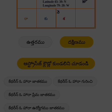
ఉత్తరము
దక్షిణము
కేథరీన్ ఓ హారా జాతకము
కేథరీన్ ఓ హారా గురించి
కేథరీన్ ఓ హారా ప్రేమ జాతకము
కేథరీన్ ఓ హారా ఉద్యోగము జాతకము