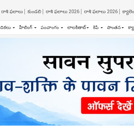
రాశి ఫలాలు
కుండలి
రాశి ఫలాలు 2026
రాశి ఫలాలు 2026
క్యాల
ేదికలు
హీలింగ్
పంచాంగం
లాలకితాబ్
కెపి
పొంతన
క్య