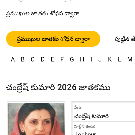
ప్రముఖుల జాతకం శోధన ద్వారా
ప్రముఖుల జాతకం శోధన ద్వారా
పుట్టిన త
A
B
C
D
E
F
G
H
I
J
K
L
M
చంద్రేష్ కుమారి 2026 జాతకము
పేరు:
చంద్రేష్ కుమారి
పుట్టిన ఊరు:
Jodhpur