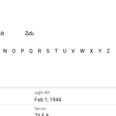
ేది
పేరు
N
O
P
Q
R
S
T
U
V
W
X
Y
Z
పుట్టిన తేది:
Feb 1, 1944
రేఖాంశం:
73 E 8