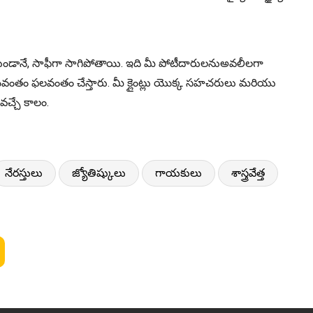
లేకుండానే, సాఫీగా సాగిపోతాయి. ఇది మీ పోటీదారులనుఅవలీలగా
సుఖవంతం ఫలవంతం చేస్తారు. మీ క్లైంట్లు యొక్క సహచరులు మరియు
వచ్చే కాలం.
నేరస్తులు
జ్యోతిష్కులు
గాయకులు
శాస్త్రవేత్త