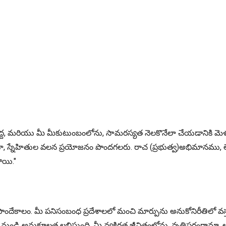
ులవద్ద, మరియు మీ మీకుటుంబంలోను, సామరస్యత నెలకొనేలా చేయడానికి మెళకు
ా, స్నేహితుల వలన ప్రయోజనం పొందగలరు. రాచ (ప్రభుత్వ)అభిమానము, ల
ాయి."
ృద్ధిపొందేకాలం. మీ పనిసంబంధ ప్రదేశాలలో మంచి మార్పును అనుకోనిరీతిలో
యర్ల నుండి అనుకూలత లభిస్తుంది. మీ వ్యక్తిగత జీవితంలోను, వృత్తిపరంగా