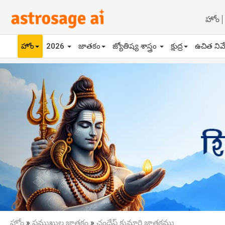
హోం
హోం
2026
జాతకం
జ్యోతిష్య శాస్త్రం
క్షుద్ర
ఉచిత నివ
Previous
హోం
»
ప్రముఖుల జాతకం
»
చంద్రేష్ కుమారి జాతకము