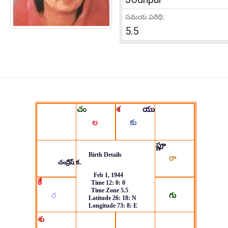
సమయ పరిధి:
5.5