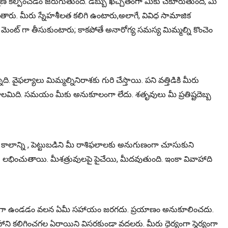
ణ కల్పించడం జరుగుతుంది. డబ్బు ఖచ్చితంగా మీకు చేకూరుతుంది, మీ
ుతారు. మీరు స్నేహశీలత కలిగి ఉంటారు,అలాగే, వివిధ సామాజిక
ెంట్ గా తీసుకుంటారు; కాకపోతే అనారోగ్య సమస్య మిమ్మల్ని కొంచెం
ైఫల్యాలు మిమ్మల్నినిరాశకు గురి చేస్తాయి. పని వత్తిడికి మీరు
 కాలమిది. సమయం మీకు అనుకూలంగా లేదు. శతృవులు మీ ప్రతిష్టదెబ్బ
ాన్ని , పెట్టుబడిని మీ రాశిఫలాలకు అనుగుణంగా చూసుకుని
 లభించుతాయి. మీశత్రువులపై పైచేయి, మీదవుతుంది. ఇంకా వివాహాది
 ర్యాష్ గా ఉండడం వలన ఏమీ సహాయం జరగదు. ప్రయాణం అనుకూలించదు.
ని కలిగించగల ఏరాయిని విసరకుండా వదలరు. మీరు ధైర్యంగా స్థైర్యంగా