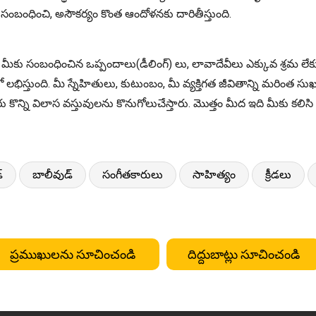
ంబంధించి, అసౌకర్యం కొంత ఆందోళనకు దారితీస్తుంది.
ి. మీకు సంబంధించిన ఒప్పందాలు(డీలింగ్) లు, లావాదేవీలు ఎక్కువ శ్రమ 
భిస్తుంది. మీ స్నేహితులు, కుటుంబం, మీ వ్యక్తిగత జీవితాన్ని మరింత 
న్ని విలాస వస్తువులను కొనుగోలుచేస్తారు. మొత్తం మీద ఇది మీకు కలిసి 
్
బాలీవుడ్
సంగీతకారులు
సాహిత్యం
క్రీడలు
ప్రముఖులను సూచించండి
దిద్దుబాట్లు సూచించండి