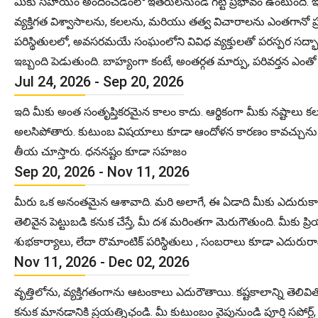
మీకు సహాయం అందించడంలో ఇతరులనుండి గట్టి ప్రభావం ఉంటుంది. ఇది 
వ్యక్తిగత విశ్వాసాలను, కలలను, మరియు తత్వ విచారాలను ఎంతగానో ప్ర
పరిస్థితులలో, అవసరమయే సంఘంలోని వివిధ వ్యక్తులతో పరస్పర సద్భా
ఇబ్బంది పెడుతుంది. బాహ్యంగా కంటే, అంతర్గత మార్పు, పరివర్తన ఎం
Jul 24, 2026 - Sep 20, 2026
ఇది మీకు అంత సంతృప్తికరమైన కాలం కాదు. ఆర్థికంగా మీకు నష్టాలు కల
అలసిపోతారు. కుటుంబ విషయాలు కూడా ఆందోళన కారణం కావచ్చును. క్రొత
తీయ చూస్తారు. ధననష్టం కూడా సహజం
Sep 20, 2026 - Nov 11, 2026
మీరు ఒక అనంతమైన ఆశావాది. మరి అలాగే, ఈ ఏడాది మీకు ఎదురుకాను
తెలివైన పెట్టుబడి కనుక చేస్తే, మీ దశ మరింతగా మెరుగౌతుంది. మీ
శుభకార్యాలు, లేదా రొమాంటిక్ పరిస్థితులు , సంబరాలు కూడా ఎదురు
Nov 11, 2026 - Dec 02, 2026
వృత్తిలోను, వ్యక్తిగతంగాను ఆటంకాలు ఎదురౌతాయి. కష్టకాలాన్ని
కనుక మానడానికి ప్రయత్నిఛండి. మీ కుటుంబం వైపునుండి పూర్తి సపోర