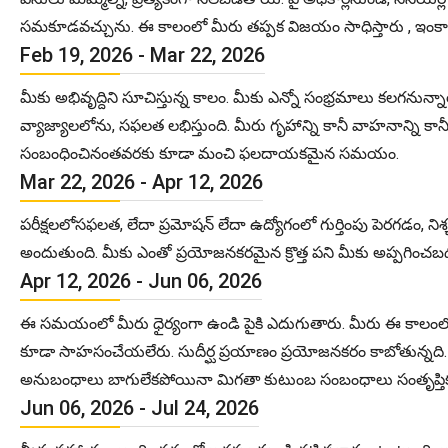
సమకూడవచ్చును. ఈ కాలంలో మీరు తప్పక విజయం సాధిస్తారు , ఇంకా 
Feb 19, 2026 - Mar 22, 2026
మీకు అభివృద్దిని సూచిస్తున్న కాలం. మీకు ఎన్నో సంభ్రమాలు కలగ
వ్యాజ్యాలలోను, సఫలత లభిస్తుంది. మీరు గృహాన్ని కానీ వాహనాన్ని కానీ 
సంబంధించినంతవరకు కూడా మంచి ఫలదాయకమైన సమయం.
Mar 22, 2026 - Apr 12, 2026
పరీక్షలలోసఫలత, లేదా ప్రమోషన్ లేదా ఉద్యోగంలో గుర్తింపు పెరగడ
అందుతుంది. మీకు ఎంతో ప్రయోజనకరమైన క్రొత్త పని మీకు అప్పగించబడుత
Apr 12, 2026 - Jun 06, 2026
ఈ సమయంలో మీరు ధైర్యంగా ఉండి పైకి ఎదుగుతారు. మీరు ఈ కాలంలో, 
కూడా సాహసంచేయలేరు. సుదీర్ఘ ప్రయాణం ప్రయోజనకరం కాబోతున్నది. ప్ర
అనుబంధాలు బాగులేకపోయినా మిగతా కుటుంబ సంబంధాలు సంతృప్తి
Jun 06, 2026 - Jul 24, 2026