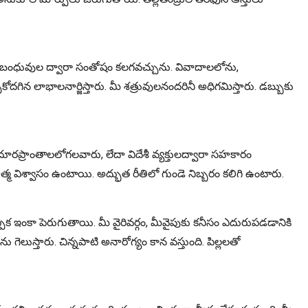
యు బంధువుల ద్వారా సంతోషం కలగవచ్చును. వివాదాలలోను,
ుకోదగిన లాభాలనార్జిస్తారు. మీ శత్రువులనందరినీ అధిగమిస్తారు. డబ్బుకు
రప్రాంతాలలోగలవారు, లేదా విదేశీ వ్యక్తులద్వారా సహకారం
్మ విశ్వాసం ఉంటాయి. అద్భుత రీతిలో గుండె నిబ్బరం కలిగి ఉంటారు.
 ఇంకా పెరుగుతాయి. మీ వైరివర్గం, మీవైపుకు కనీసం ఎదురుపడడానికి
ుస్తారు. చిన్నపాటి అనారోగ్యం కాన వస్తుంది. పిల్లలతో