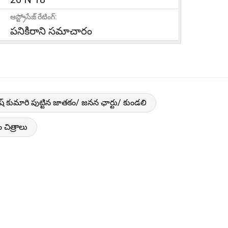
ఆస్ట్రోసేజ్ రేటింగ్:
పనికిరాని సమాచారం
ేష్ కుమారి పుట్టిన జాతకం/ జనన ఛార్టు/ కుండలి
 చిత్రాలు