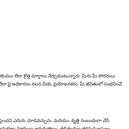
వలు లేదా క్రొత్త మార్గాలు నేర్చుకుంటున్నారు. మీరు మీ సోదరులు
ేదా పై అధికారుల వలన మీకు, ప్రయోజనకరం. మీ జీవితంలో సంభవించే
 వస్తుందని ఎదురు చూడవచ్చును. మరియు, వృత్తి సంబంధంగా చేసే
నూ, అనుకూల మార్పులు జరుగుతాయి. తల్లితంద్రుల తరఫున ఆస్తులు