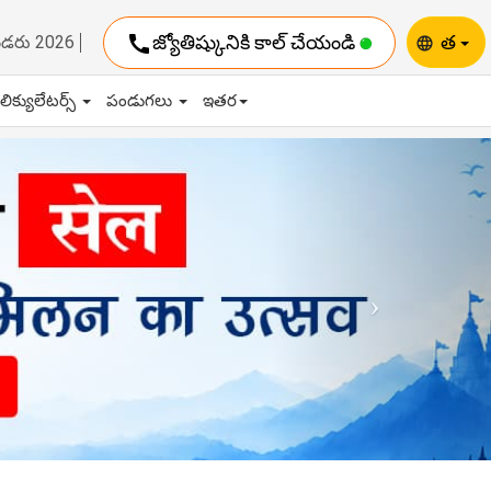
call
జ్యోతిష్కునికి కాల్ చేయండి
త
ెండరు 2026
language
ాలిక్యులేటర్స్
పండుగలు
ఇతర
Next