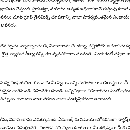
మీ భౌతిక అవసరాలను నెరవేర్చడము, అలాగే, మీకు మరింత వ్యక్తిగత రక్ష
భావితం చేస్తుంది. ప్రభుత్వం, మరియు ఉన్నత అధికారులచే గుర్తింపు పొంద
వనలు చూపి గ్రూప్ డైనమిక్స్ చూపడాన్ని చాలా సౌకర్యవంతమైన ఎంజాయ్ మ
తో అవసరం.
గవచ్చును. వ్యాజ్యాలవలన, వివాదాలవలన, డబ్బు నష్టపోయే అవకాశమున్నది. వ
్త వ్యాపార రీత్యా రిస్క్ గల వ్యవహారాలు మానండి.. ఎందుకంటే నష్టాల
న్న సంఘటనలు కూడా ఈ మీ స్వభావాన్ని మరింతగా బలపరుస్తాయి. మీ కాల
కు ప్రియమైన వారినుండి, సహచరులనుండి, అన్నివిధాలా సహకారము సంతోషము
రావచ్చును. కుటుంబ వాతావరణం చాలా సంతృప్తికరంగా ఉంటుంది.
 తెలివితోను, నిదానంగాను ఎదుర్కొనండి. ఏమంటే, ఈ సమయంలో కఠినంగా
్ట్, ఉండదు. సమర్థించరు. సంతాన సమస్యలు ఉంటాయి. మీ శతృవులు మీకు హా