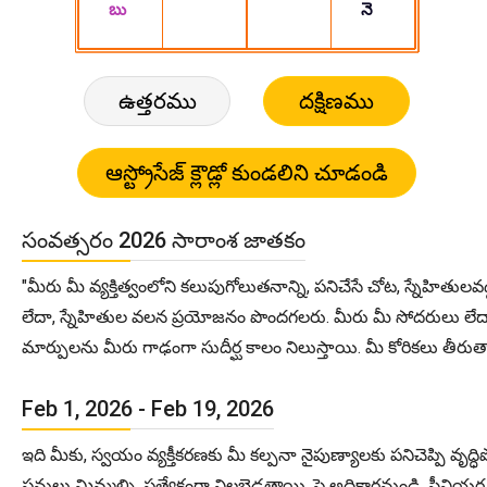
ఉత్తరము
దక్షిణము
సంవత్సరం 2026 సారాంశ జాతకం
"మీరు మీ వ్యక్తిత్వంలోని కలుపుగోలుతనాన్ని, పనిచేసే చోట, స్నేహిత
లేదా, స్నేహితుల వలన ప్రయోజనం పొందగలరు. మీరు మీ సోదరులు లేద
మార్పులను మీరు గాఢంగా సుదీర్ఘ కాలం నిలుస్తాయి. మీ కోరికలు తీరుత
Feb 1, 2026 - Feb 19, 2026
ఇది మీకు, స్వయం వ్యక్తీకరణకు మీ కల్పనా నైపుణ్యాలకు పనిచెప్పి వ
పనులు మిమ్మల్ని, ప్రత్యేకంగా నిలబెడతాయి. పై అధికార్లనుండి, సీని