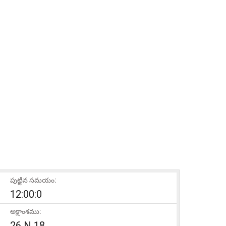
పుట్టిన సమయం:
12:00:0
అక్షాంశము:
26 N 18