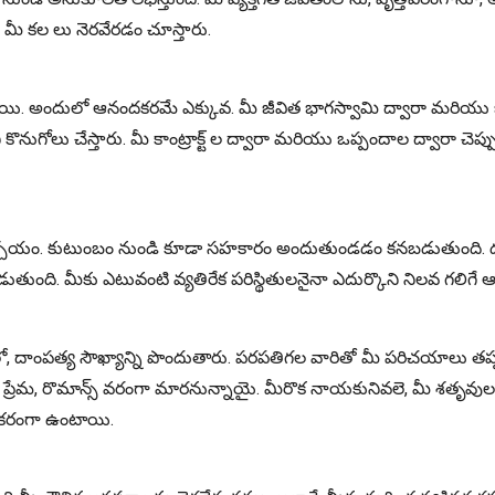
మీ కల లు నెరవేరడం చూస్తారు.
నున్నాయి. అందులో ఆనందకరమే ఎక్కువ. మీ జీవిత భాగస్వామి ద్వారా మరి
కొనుగోలు చేస్తారు. మీ కాంట్రాక్ట్ ల ద్వారా మరియు ఒప్పందాల ద్వారా చెప్ప
ం, నిశ్చయం. కుటుంబం నుండి కూడా సహకారం అందుతుండడం కనబడుతుంది. దూ
ుంది. మీకు ఎటువంటి వ్యతిరేక పరిస్థితులనైనా ఎదుర్కొని నిలవ గలిగే ఆత
దాంపత్య సౌఖ్యాన్ని పొందుతారు. పరపతిగల వారితో మీ పరిచయాలు తప్పక
ేమ, రొమాన్స్ వరంగా మారనున్నాయై. మీరొక నాయకునివలె, మీ శతృవులను గెల
కరంగా ఉంటాయి.