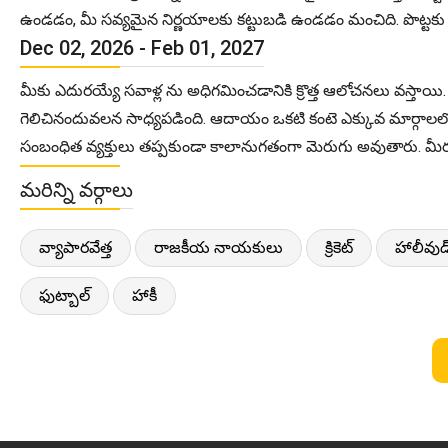
ఉండడం, మీ సవ్యమైన నిర్ణయాలకు కట్టుబడి ఉండడం మంచిది. పొట్టకు స
Dec 02, 2026 - Feb 01, 2027
మీకు ఎదురయ్యే సవాళ్ల ను అధిగమించడానికి క్రొత్త ఆలోచనలు వస్తాయ
గెలిచినందువలన సాధ్యపడింది. ఆదాయం ఒకటి కంటె ఎక్కువ మార్గాలలో ల
సంబంధిత వ్యక్తులు తప్పకుండా కాలానుగతంగా మెరుగు అవుతారు. మీరు కొ
మరిన్ని వర్గాలు
వ్యాపారవేత్త
రాజకీయ నాయకులు
క్రికెట్
హాలీవుడ
ఫుట్బాల్
హాకీ