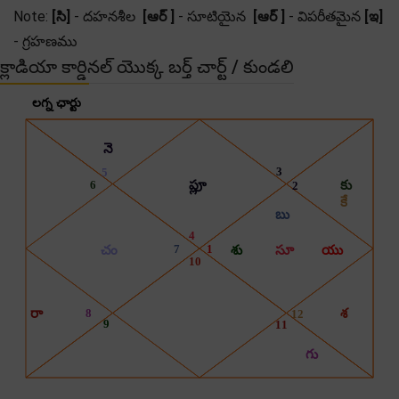
Note:
[సి]
- దహనశీల
[ఆర్ ]
- సూటియైన
[ఆర్ ]
- విపరీతమైన
[ఇ]
- గ్రహణము
క్లాడియా కార్డినల్ యొక్క బర్త్ చార్ట్ / కుండలి