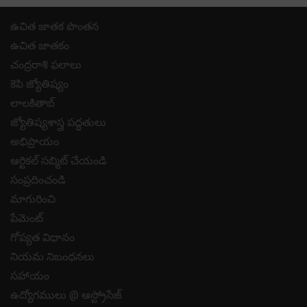
ఉచిత జాతక పొంతన
ఉచిత జాతకం
చంద్రరాశి ఫలాలు
కెపి జ్యోతిష్యం
లాలకితాబ్
జ్యోతిష్యశాస్త్ర పద్ధతులు
అభిప్రాయం
ఆర్టికల్ సబ్మిట్ చేయండి
సంప్రదించండి
మాగురించి
పేమెంట్
గోప్యత విధానం
నియమ నిబంధనలు
సహాయం
ఉద్యోగములు @ ఆస్ట్రోసేజ్