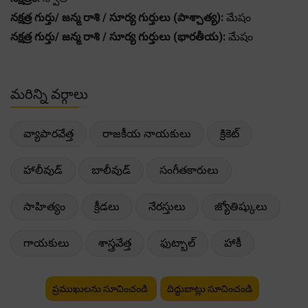
నక్షత్ర గుర్తు/ జన్మ రాశి / సూర్య గుర్తులు (పాశ్చాత్య):
మేషం
నక్షత్ర గుర్తు/ జన్మ రాశి / సూర్య గుర్తులు (భారతీయ):
మేషం
మరిన్ని వర్గాలు
వ్యాపారవేత్త
రాజకీయ నాయకులు
క్రికెట్
హాలీవుడ్
బాలీవుడ్
సంగీతకారులు
సాహిత్యం
క్రీడలు
నేరస్తులు
జ్యోతిష్కులు
గాయకులు
శాస్త్రవేత్త
ఫుట్బాల్
హాకీ
ప్రముఖులను సూచించండి
దిద్దుబాట్లు సూచించండి