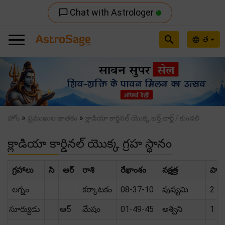
Chat with Astrologer
chat_bubble_outline
search
త
language
Previous
Nex
»
»
హోం
ప్రముఖుల జాతకం
క్లాడియా కార్డినల్ యొక్క బర్త్ చార్ట్ / కుండలి
క్లాడియా కార్డినల్ యొక్క గ్రహ స్థానం
గ్రహాలు
సి
ఆర్
రాశి
రేఖాంశం
నక్షత్ర
పాద
లగ్నం
కర్కాటకం
08-37-10
పుష్యమి
2
సూర్యుడు
ఆర్
మేషం
01-49-45
అశ్విని
1