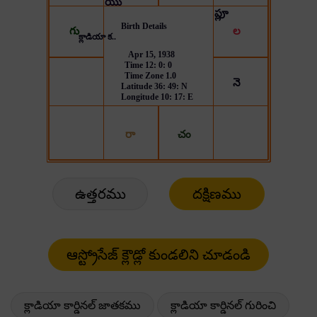
ఉత్తరము
దక్షిణము
క్లాడియా కార్డినల్ జాతకము
క్లాడియా కార్డినల్ గురించి