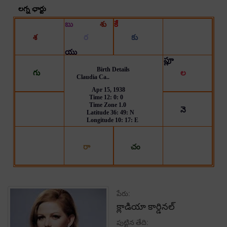
పేరు:
క్లాడియా కార్డినల్
పుట్టిన తేది: