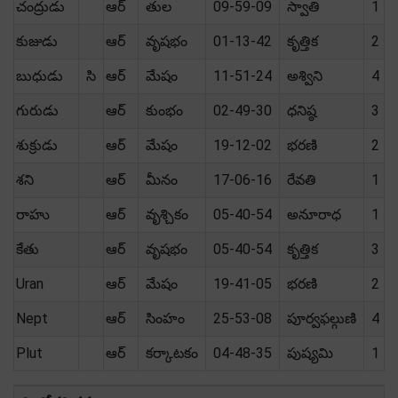
చంద్రుడు
ఆర్
తుల
09-59-09
స్వాతి
1
కుజుడు
ఆర్
వృషభం
01-13-42
కృత్తిక
2
బుధుడు
సి
ఆర్
మేషం
11-51-24
అశ్విని
4
గురుడు
ఆర్
కుంభం
02-49-30
ధనిష్ఠ
3
శుక్రుడు
ఆర్
మేషం
19-12-02
భరణి
2
శని
ఆర్
మీనం
17-06-16
రేవతి
1
రాహు
ఆర్
వృశ్చికం
05-40-54
అనూరాధ
1
కేతు
ఆర్
వృషభం
05-40-54
కృత్తిక
3
Uran
ఆర్
మేషం
19-41-05
భరణి
2
Nept
ఆర్
సింహం
25-53-08
పూర్వఫల్గుణి
4
Plut
ఆర్
కర్కాటకం
04-48-35
పుష్యమి
1