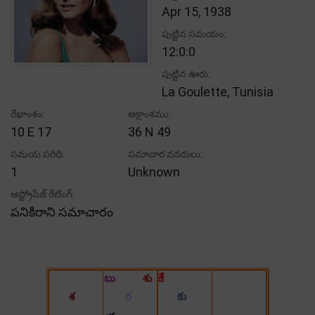
Apr 15, 1938
పుట్టిన సమయం:
12:0:0
పుట్టిన ఊరు:
La Goulette, Tunisia
రేఖాంశం:
అక్షాంశము:
10 E 17
36 N 49
సమయ పరిధి:
సమాచార వనరులు:
1
Unknown
ఆస్ట్రోసేజ్ రేటింగ్:
పనికిరాని సమాచారం