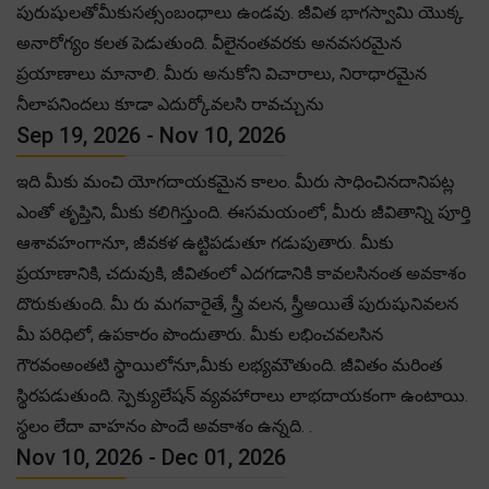
పురుషులతోమీకుసత్సంబంధాలు ఉండవు. జీవిత భాగస్వామి యొక్క
అనారోగ్యం కలత పెడుతుంది. వీలైనంతవరకు అనవసరమైన
ప్రయాణాలు మానాలి. మీరు అనుకోని విచారాలు, నిరాధారమైన
నీలాపనిందలు కూడా ఎదుర్కోవలసి రావచ్చును
Sep 19, 2026 - Nov 10, 2026
ఇది మీకు మంచి యోగదాయకమైన కాలం. మీరు సాధించినదానిపట్ల
ఎంతో తృప్తిని, మీకు కలిగిస్తుంది. ఈసమయంలో, మీరు జీవితాన్ని పూర్తి
ఆశావహంగానూ, జీవకళ ఉట్టిపడుతూ గడుపుతారు. మీకు
ప్రయాణానికి, చదువుకి, జీవితంలో ఎదగడానికి కావలసినంత అవకాశం
దొరుకుతుంది. మీ రు మగవారైతే, స్త్రీ వలన, స్త్రీఅయితే పురుషునివలన
మీ పరిధిలో, ఉపకారం పొందుతారు. మీకు లభించవలసిన
గౌరవంఅంతటి స్థాయిలోనూ,మీకు లభ్యమౌతుంది. జీవితం మరింత
స్థిరపడుతుంది. స్పెక్యులేషన్ వ్యవహారాలు లాభదాయకంగా ఉంటాయి.
స్థలం లేదా వాహనం పొందే అవకాశం ఉన్నది. .
Nov 10, 2026 - Dec 01, 2026