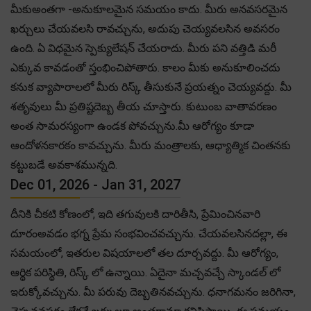
మీకుఅంతగా -అనుకూలమైన సమయం కాదు. మీరు అనవసరమైన
ఖర్చులు చేయవలసి రావచ్చును, అదుపు చెయ్యవలసిన అవసరం
ఉంది. ఏ విధమైన స్పెక్యులేషన్ చేయరాదు. మీరు పని వత్తిడి మరీ
ఎక్కువ కావడంతో స్తంభించిపోతారు. కాలం మీకు అనుకూలించదు
కనుక వ్యాపారాలలో మీరు రిస్క్ తీసుకునే ప్రయత్నం చెయ్యవద్దు. మీ
శతృవులు మీ ప్రతిష్టదెబ్బ తీయ చూస్తారు. కుటుంబ వాతావరణం
అంత సామరస్యంగా ఉండక పోవచ్చును.మీ ఆరోగ్యం కూడా
ఆందోళనకారకం కావచ్చును. మీరు మంత్రాలకు, ఆధ్యాత్మిక చింతనకు
కట్టుబడే అవకాశమున్నది.
Dec 01, 2026 - Jan 31, 2027
దీనికి చీకటి కోణంలో, ఇది తగువులకి దారితీసి, ప్రేమించినవారి
దూరంఅవడం భగ్న ప్రేమ సంభవించవచ్చును. చేయవలసినదల్లా, ఈ
సమయంలో, ఇతరుల విషయాలలో తల దూర్చవద్దు. మీ ఆరోగ్యం,
ఆర్థిక పరిస్థితి, రిస్క్ లో ఉన్నాయి. ఏదైనా మచ్చవచ్చే స్కాండల్ లో
ఇరుక్కోవచ్చును. మీ పరువు దెబ్బతినవచ్చును. ధనాగమనం జరిగినా,