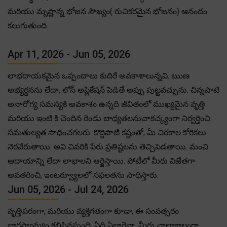
మరియు మృష్టాన్న భోజన సౌఖ్యం( రుచికరమైన భోజనం) ఆనందం
కలుగుతుంది.
Apr 11, 2026 - Jun 05, 2026
లాభదాయకమైన ఒప్పందాలు కుదిరే అవకాశాలున్నవి. ఋణ
అభ్యర్థనను లేదా, లోన్ అప్లికేషన్ పెడితే అప్పు పుట్టవచ్చును. చిన్నపాటి
అనారోగ్య సమస్యకి అవకాశం ఉన్నది జీవితంలో ముఖ్యమైన వృత్తి
మరియు ఇంటి కి చెందిన రెండు బాధ్యతలనుచాకచ్క్యంగా నిర్వర్తించి
సమతుల్యత సాధించగలరు. కొద్దిపాటి కష్టంతో, మీ చిరకాల కోరికలు
నెరవేరుతాయి. అవి చివరికి పేరు ప్రతిష్టలను తెచ్చిపెడతాయి. మంచి
ఆదాయాన్ని లేదా లాభాలని ఆర్జిస్తాయి. పోటీలో మీరు విజేతగా
అవతరించి, ఇంటర్వ్యూలలో సఫలతను సాధిస్తారు.
Jun 05, 2026 - Jul 24, 2026
వృత్తిపరంగా, మరియు వ్యక్తిగతంగా కూడా, ఈ సంవత్సరం
భాగస్వామ్యం కలిసివస్తుంది. ఏది ఏలాగైనా, మీరు చాలాకాలంగా