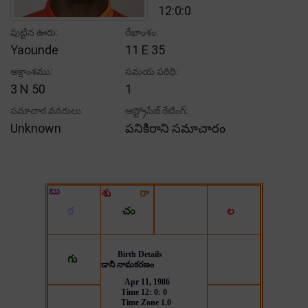
12:0:0
పుట్టిన ఊరు:
రేఖాంశం:
Yaounde
11 E 35
అక్షాంశము:
సమయ పరిధి:
3 N 50
1
సమాచార వనరులు:
ఆస్ట్రోసేజ్ రేటింగ్:
Unknown
పనికిరాని సమాచారం