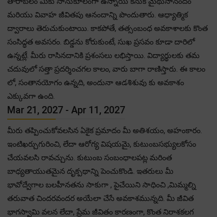
తారాబలం మీకు సానుకూలంగా ఉన్నాయి కనుక మైథునానందం
మరియు వివాహ జీవితపు ఆనందాన్ని పొందుతారు. ఆధ్యాత్మిక
ద్వారాలు తెరుచుకుంటాయి. కాకపోతే, తత్సంబంధ అవకాశాలకు కొంత
సంసిద్ధత అవసరం. బిడ్డను కోరుకుంటే, సుఖ ప్రసవం కూడా దారిలో
ఉన్నట్లే. మీరు రాసినదానికి ప్రశంసలు లభిస్తాయి. విద్యార్థులకు తమ
చదువులో సత్తా ప్రదర్శించగల కాలం, వారు బాగా రాణిస్తారు. ఈ కాలం
లో, సంతానయోగం ఉన్నది, అందునా ఆడశిశువు కు అవకాశం
ఎక్కువగా ఉంది.
Mar 21, 2027 - Apr 11, 2027
మీరు తప్పించుకోవలసిన ఏకైక ప్రమాదం మీ అతిశయం, అహంకారం.
ఇంటిఖర్చుగురించి, లేదా ఆరోగ్య విషయమై, కుటుంబసభ్యులకోసం
చేయవలసి రావచ్చును. కుటుంబ సంబంధాలపట్ల మరింత
బాధ్యతాయుతమైన దృక్పథాన్ని పెంచుకొండి. ఇతరులు మీ
భావోద్వేగాల బలహీనతను సాకుగా , పైచేయిని సాధించి ,మిమ్మల్ని
తరువాత చిందరవందర అయేలా చేసే అవకాశమున్నది. మీ జీవిత
భాగస్వామి వలన లేదా, ప్రేమ జీవితం కారణంగా, కొంత నిరాశకలగ