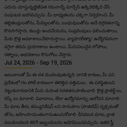
ఎదురు చూస్తున్నట్టిజీవిత గమనాన్నే మార్చేసే ఉక్కిరిబిక్కిరి చేసే
సంఘటన జరగవచ్చును. మీ బాధ్యతలను చక్కగా నిర్వహించి. మీ
తల్లితండ్రులతోను, మీపిల్లలతోను, బంధువులతోను అదే దగ్గరితనాన్ని
కొనసాగిస్తారు. కబుర్లు అందచేయడం, సంప్రదింపులు ఫలించుతాయి,
మీకు క్రొత్త అవకాశాలుచేకూరుస్తాయి. వ్యాపారరీత్యా/ ఉద్యోగపరంగా
వగైరా తరచు ప్రయాణాలు ఉంటాయి. మీరువిలువైన లోహాలు,
రత్నాలు, ఆభరణాలు కొనుగోలు చేస్తారు.
Jul 24, 2026 - Sep 19, 2026
ఆటంకాలతో మీ ఈ దశ మొదలవుతున్నది. దానికి కారణం, మీ పని
ప్రదేశంలో గల పోటీ కారణంగా తెలెత్తిన వత్తిడులు . ఈ పరిస్థితులని
నెట్టుకురావడానికి మీరు మరింత సరళతనుపాటించాలి. క్రొత్త ప్రాజెక్ట్ లు,
రిస్క్ లు మానాలి. వివాదాలు, లేదా ఉద్యోగమార్పు ఆలోచన మానాలి.
మీ మాట తీరు, కమ్యునికేషన్ లని సానుకూల (పాజిటివ్) దృక్పథంతో
తోను, అహింసాయుతంగానుఉంచుకోవాలి. దీనివలన మాట, వ్రాత
పలుకులవలన కలిగే ఇబ్బందులను అధిగమించవచ్చును. ఇతర స్త్రీ