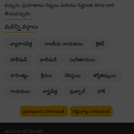
వచ్చును. ప్రయాణాలు నిష్పలం మరియు నష్టాలకు కూడా దారి
తీయవచ్చును.
మరిన్ని వర్గాలు
వ్యాపారవేత్త
రాజకీయ నాయకులు
క్రికెట్
హాలీవుడ్
బాలీవుడ్
సంగీతకారులు
సాహిత్యం
క్రీడలు
నేరస్తులు
జ్యోతిష్కులు
గాయకులు
శాస్త్రవేత్త
ఫుట్బాల్
హాకీ
ప్రముఖులను సూచించండి
దిద్దుబాట్లు సూచించండి
ఉచిత జాతక పొంతన