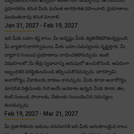
చెప్పనవసరం లేకనే ఖర్చులూ అంతగానూ కనిపిస్తాయి. ఈ సమయం
ప్రమాదకరం, కనుక మీరు మరింత జాగరూకత వహించాలి. ప్రయాణాలు
ఫలవంతంకావు కనుక మానాలి.
Jan 31, 2027 - Feb 19, 2027
ఇది మీకు బహు కష్ట కాలం. మీ అదృష్టం మీకు వ్యతిరేకమౌతున్నట్లుంది.
మీ వ్యాపార భాగస్వాములు మీకు బహు సమస్యలను సృష్టిస్తారు. మీ
వ్యాపార సంబంధ ప్రయాణాలు లాభించకపోవచ్చును. ఇంటి
విషయాలలో, మీ తీవ్ర స్వభావాన్ని అదుపులో ఉంచుకొనండి. ఆవిధంగా
ఇబ్బందికర పరిస్థితులనుండి తప్పించుకొనవచ్చును. భాగస్వామి
అనారోగ్యం, చీకాకులకు కారణం కావచ్చును. మీరు కూడా అనారోగ్యం,
మానసిక వత్తిడులకు గురి అయే అవకాశం ఉన్నది. మీకు కూడా, తల,
కంటి సంబంధ, పాదాలకు, చేతులకు సంబంధించిన సమస్యలు
కలగవచ్చును.
Feb 19, 2027 - Mar 21, 2027
మీ ప్రణాళికలను అమలు పరచడానికి ఇది మీకు అనుకూలమైన కాలం.