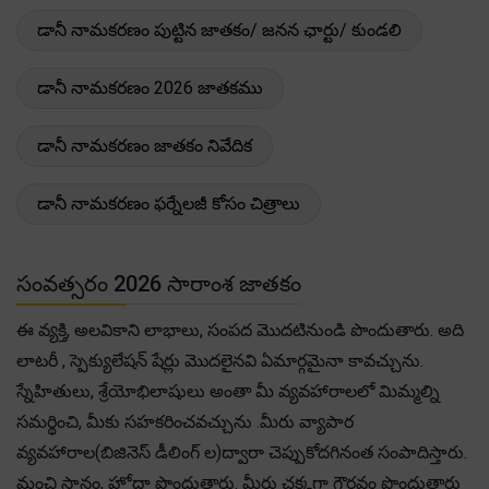
డానీ నామకరణం పుట్టిన జాతకం/ జనన ఛార్టు/ కుండలి
డానీ నామకరణం 2026 జాతకము
డానీ నామకరణం జాతకం నివేదిక
డానీ నామకరణం ఫర్నేలజీ కోసం చిత్రాలు
సంవత్సరం 2026 సారాంశ జాతకం
ఈ వ్యక్తి, అలవికాని లాభాలు, సంపద మొదటినుండి పొందుతారు. అది
లాటరీ , స్పెక్యులేషన్ షేర్లు మొదలైనవి ఏమార్గమైనా కావచ్చును.
స్నేహితులు, శ్రేయోభిలాషులు అంతా మీ వ్యవహారాలలో మిమ్మల్ని
సమర్థించి, మీకు సహకరించవచ్చును .మీరు వ్యాపార
వ్యవహారాల(బిజినెస్ డీలింగ్ ల)ద్వారా చెప్పుకోదగినంత సంపాదిస్తారు.
మంచి స్థానం, హోదా పొందుతారు. మీరు చక్కగా గౌరవం పొందుతారు