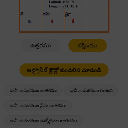
ఉత్తరము
దక్షిణము
డానీ నామకరణం జాతకము
డానీ నామకరణం గురించి
డానీ నామకరణం ప్రేమ జాతకము
డానీ నామకరణం ఉద్యోగము జాతకము