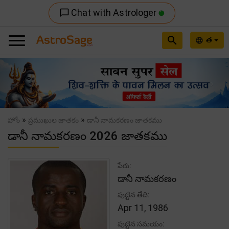
Chat with Astrologer
chat_bubble_outline
search
త
language
Previous
Nex
»
»
హోం
ప్రముఖుల జాతకం
డానీ నామకరణం జాతకము
డానీ నామకరణం 2026 జాతకము
పేరు:
డానీ నామకరణం
పుట్టిన తేది:
Apr 11, 1986
పుట్టిన సమయం: