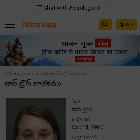
Chat with Astrologer
chat_bubble_outline
search
త
language
Previous
Nex
»
»
హోం
ప్రముఖుల జాతకం
డాన్ బ్రౌన్ జాతకము
డాన్ బ్రౌన్ జాతకము
పేరు:
డాన్ బ్రౌన్
పుట్టిన తేది:
Oct 18, 1967
పుట్టిన సమయం: