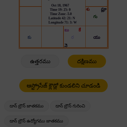
ఉత్తరము
దక్షిణము
డాన్ బ్రౌన్ జాతకము
డాన్ బ్రౌన్ గురించి
డాన్ బ్రౌన్ ఉద్యోగము జాతకము