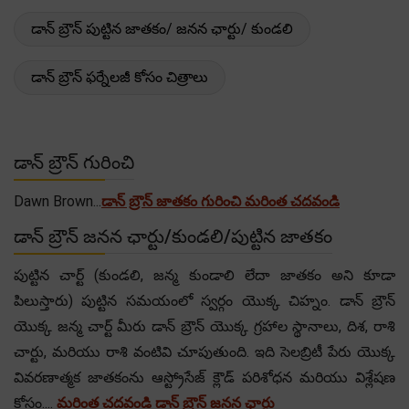
డాన్ బ్రౌన్ పుట్టిన జాతకం/ జనన ఛార్టు/ కుండలి
డాన్ బ్రౌన్ ఫర్నేలజీ కోసం చిత్రాలు
డాన్ బ్రౌన్ గురించి
Dawn Brown...
డాన్ బ్రౌన్ జాతకం గురించి మరింత చదవండి
డాన్ బ్రౌన్ జనన ఛార్టు/కుండలి/పుట్టిన జాతకం
పుట్టిన చార్ట్ (కుండలి, జన్మ కుండాలి లేదా జాతకం అని కూడా
పిలుస్తారు) పుట్టిన సమయంలో స్వర్గం యొక్క చిహ్నం. డాన్ బ్రౌన్
యొక్క జన్మ చార్ట్ మీరు డాన్ బ్రౌన్ యొక్క గ్రహాల స్థానాలు, దిశ, రాశి
చార్టు, మరియు రాశి వంటివి చూపుతుంది. ఇది సెలబ్రిటీ పేరు యొక్క
వివరణాత్మక జాతకంను ఆస్ట్రోసేజ్ క్లౌడ్ పరిశోధన మరియు విశ్లేషణ
కోసం....
మరింత చదవండి డాన్ బ్రౌన్ జనన ఛార్టు