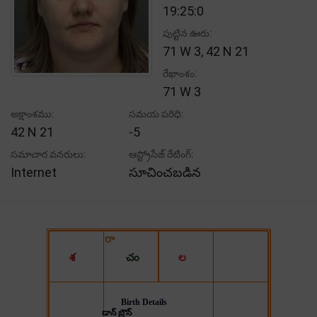
19:25:0
పుట్టిన ఊరు:
71 W 3, 42 N 21
రేఖాంశం:
71 W 3
అక్షాంశము:
సమయ పరిధి:
42 N 21
-5
సమాచార వనరులు:
ఆస్ట్రోసేజ్ రేటింగ్:
Internet
సూచించబడిన