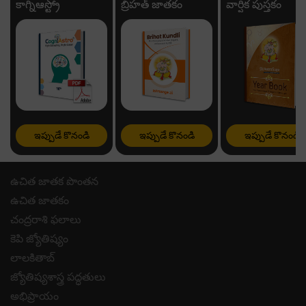
కాగ్నిఆస్ట్రో
బ్రిహత్ జాతకం
వార్షిక పుస్తకం
ఇప్పుడే కొనండి
ఇప్పుడే కొనండి
ఇప్పుడే కొనండి
ఉచిత జాతక పొంతన
ఉచిత జాతకం
చంద్రరాశి ఫలాలు
కెపి జ్యోతిష్యం
లాలకితాబ్
జ్యోతిష్యశాస్త్ర పద్ధతులు
అభిప్రాయం