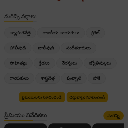
మరిన్ని వర్గాలు
వ్యాపారవేత్త
రాజకీయ నాయకులు
క్రికెట్
హాలీవుడ్
బాలీవుడ్
సంగీతకారులు
సాహిత్యం
క్రీడలు
నేరస్తులు
జ్యోతిష్కులు
గాయకులు
శాస్త్రవేత్త
ఫుట్బాల్
హాకీ
ప్రముఖులను సూచించండి
దిద్దుబాట్లు సూచించండి
ప్రీమియం నివేదికలు
మరిన్ని