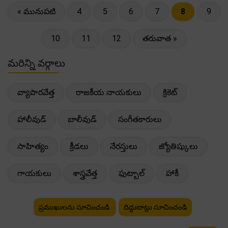
« మునుపటి
4
5
6
7
8
9
10
11
12
తరువాత »
మరిన్ని వర్గాలు
వ్యాపారవేత్త
రాజకీయ నాయకులు
క్రికెట్
హాలీవుడ్
బాలీవుడ్
సంగీతకారులు
సాహిత్యం
క్రీడలు
నేరస్తులు
జ్యోతిష్కులు
గాయకులు
శాస్త్రవేత్త
ఫుట్బాల్
హాకీ
ప్రముఖులను సూచించండి
దిద్దుబాట్లు సూచించండి