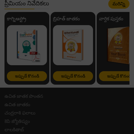
ప్రీమియం నివేదికలు
మరిన్ని
కాగ్నిఆస్ట్రో
బ్రిహత్ జాతకం
వార్షిక పుస్తకం
ఇప్పుడే కొనండి
ఇప్పుడే కొనండి
ఇప్పుడే కొనండి
ఉచిత జాతక పొంతన
ఉచిత జాతకం
చంద్రరాశి ఫలాలు
కెపి జ్యోతిష్యం
లాలకితాబ్